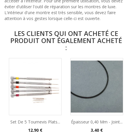
accéder à l'intérieur. Pour une première utilisation, vous devez
éviter d'utiliser l'outil de réparation sur les montres de luxe.
L'intérieur d'une montre est très sensible, vous devez faire
attention à vos gestes lorsque celle-ci est ouverte.
LES CLIENTS QUI ONT ACHETÉ CE
PRODUIT ONT ÉGALEMENT ACHETÉ
:
Set De 5 Tournevis Plats...
Épaisseur 0,40 Mm - Joint...
Prix
Prix
12,90 €
3,40 €