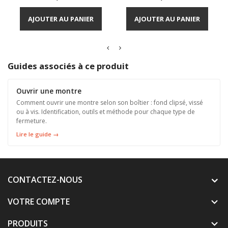
AJOUTER AU PANIER
AJOUTER AU PANIER
Guides associés à ce produit
Ouvrir une montre
Comment ouvrir une montre selon son boîtier : fond clipsé, vissé
ou à vis. Identification, outils et méthode pour chaque type de
fermeture.
Lire le guide →
CONTACTEZ-NOUS
VOTRE COMPTE

PRODUITS
