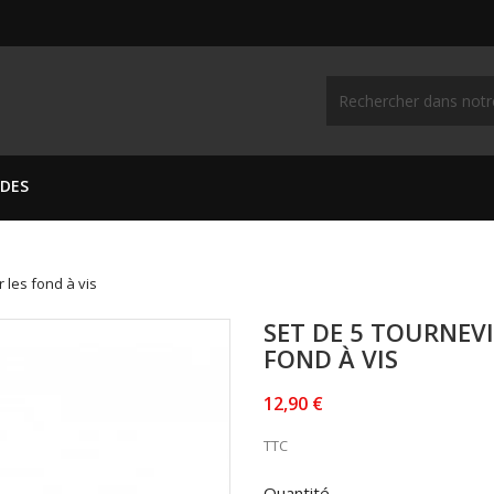
IDES
r les fond à vis
SET DE 5 TOURNEV
FOND À VIS
12,90 €
TTC
Quantité