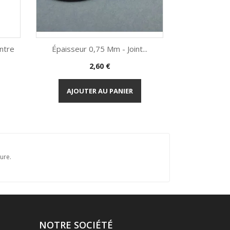
ntre
Épaisseur 0,75 Mm - Joint...
Épaisseur 
Prix
2,60 €
Aperçu rapide
Ap


AJOUTER AU PANIER
AJOUT
ure.
NOTRE SOCIÉTÉ