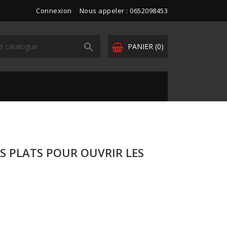
Connexion
Nous appeler : 0652098453

PANIER
(0)
IS PLATS POUR OUVRIR LES