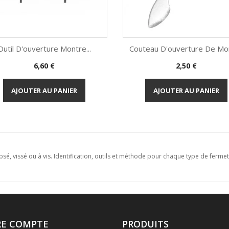
Outil D'ouverture Montre...
Couteau D'ouverture De Mo
Prix
Prix
6,60 €
2,50 €
Aperçu rapide
Aperçu rapide


AJOUTER AU PANIER
AJOUTER AU PANIER
sé, vissé ou à vis. Identification, outils et méthode pour chaque type de fermet
RE COMPTE
PRODUITS