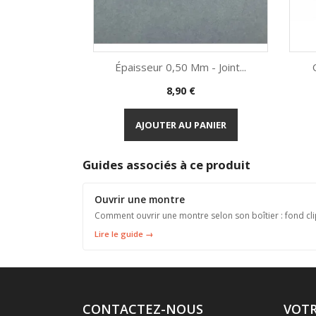
Épaisseur 0,50 Mm - Joint...
Prix
8,90 €
Aperçu rapide

AJOUTER AU PANIER
Guides associés à ce produit
Ouvrir une montre
Comment ouvrir une montre selon son boîtier : fond clip
Lire le guide →
CONTACTEZ-NOUS
VOT