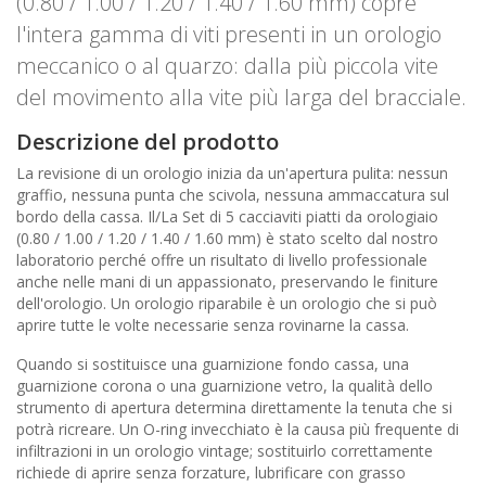
(0.80 / 1.00 / 1.20 / 1.40 / 1.60 mm) copre
l'intera gamma di viti presenti in un orologio
meccanico o al quarzo: dalla più piccola vite
del movimento alla vite più larga del bracciale.
Descrizione del prodotto
La revisione di un orologio inizia da un'apertura pulita: nessun
graffio, nessuna punta che scivola, nessuna ammaccatura sul
bordo della cassa. Il/La Set di 5 cacciaviti piatti da orologiaio
(0.80 / 1.00 / 1.20 / 1.40 / 1.60 mm) è stato scelto dal nostro
laboratorio perché offre un risultato di livello professionale
anche nelle mani di un appassionato, preservando le finiture
dell'orologio. Un orologio riparabile è un orologio che si può
aprire tutte le volte necessarie senza rovinarne la cassa.
Quando si sostituisce una guarnizione fondo cassa, una
guarnizione corona o una guarnizione vetro, la qualità dello
strumento di apertura determina direttamente la tenuta che si
potrà ricreare. Un O-ring invecchiato è la causa più frequente di
infiltrazioni in un orologio vintage; sostituirlo correttamente
richiede di aprire senza forzature, lubrificare con grasso