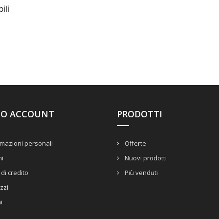
ili
UO ACCOUNT
PRODOTTI
mazioni personali
Offerte
ni
Nuovi prodotti
di credito
Più venduti
izzi
i