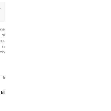
r
ine
 di
na.
 in
zio
lla
ail