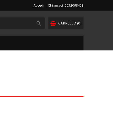
Accedi
Chiamaci: 0652098453

CARRELLO
(0)