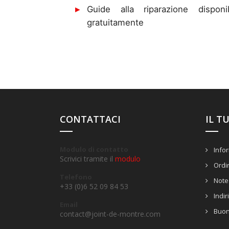
Guide alla riparazione disponib
gratuitamente
CONTATTACI
IL T
Modulo di contatto
Infor
Scrivici tramite il
modulo
Ordi
Telefono
Note 
+33 (0)6 52 09 84 53
Indir
Email
Buon
contact@joint-de-montre.com