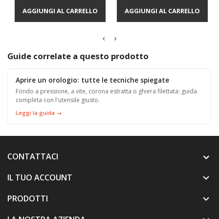
AGGIUNGI AL CARRELLO
AGGIUNGI AL CARRELLO
Guide correlate a questo prodotto
Aprire un orologio: tutte le tecniche spiegate
Fondo a pressione, a vite, corona estratta o ghiera filettata: guida
completa con l'utensile giusto.
Leggi la guida →
CONTATTACI
IL TUO ACCOUNT

PRODOTTI
