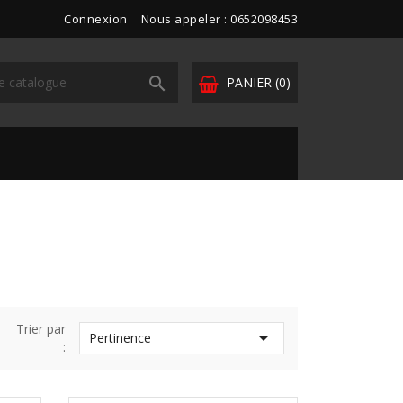
Connexion
Nous appeler : 0652098453

PANIER
(0)
Trier par

Pertinence
: