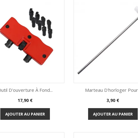
util D'ouverture À Fond...
Marteau D'horloger Pour.
Prix
Prix
17,90 €
3,90 €
Aperçu rapide
Aperçu rapide


AJOUTER AU PANIER
AJOUTER AU PANIER