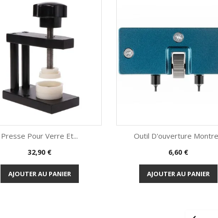
Presse Pour Verre Et...
Outil D'ouverture Montre.
Prix
Prix
32,90 €
6,60 €
Aperçu rapide
Aperçu rapide


AJOUTER AU PANIER
AJOUTER AU PANIER