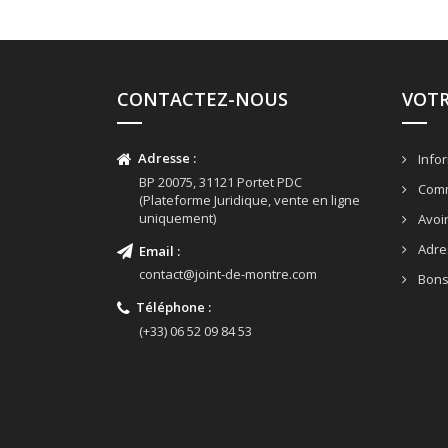
CONTACTEZ-NOUS
VOT
Adresse :
Infor
BP 20075, 31121 Portet PDC
Com
(Plateforme Juridique, vente en ligne
uniquement)
Avoi
Adre
Em
ail :
contact@joint-de-montre.com
Bons
Téléphone :
(+33) 06 52 09 84 53