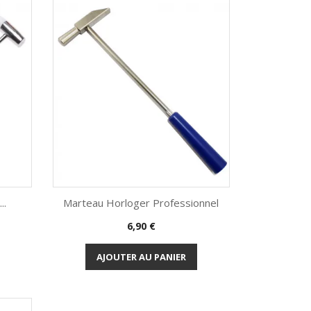
..
Marteau Horloger Professionnel
Prix
6,90 €
Aperçu rapide

AJOUTER AU PANIER