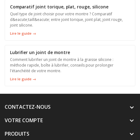
Comparatif joint torique, plat, rouge, silicone
Quel type de joint choisir pour votre montre ? Comparatif
d&eacute;taill&eacute; entre joint torique, joint plat, joint rouge,
joint silicone.
Lire le guide →
Lubrifier un joint de montre
Comment lubrifier un joint de montre à la graisse silicone :
méthode rapide, boîte à lubrifier, conseils pour prolonger
l'étanchéité de votre montre.
Lire le guide →
CONTACTEZ-NOUS
VOTRE COMPTE

PRODUITS
