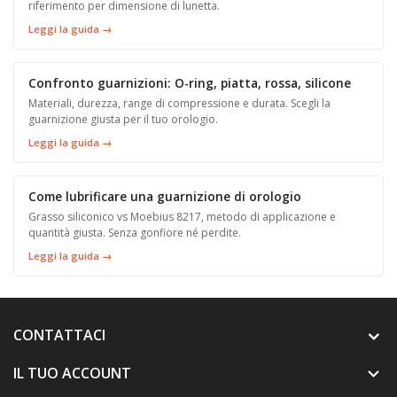
riferimento per dimensione di lunetta.
Leggi la guida →
Confronto guarnizioni: O-ring, piatta, rossa, silicone
Materiali, durezza, range di compressione e durata. Scegli la
guarnizione giusta per il tuo orologio.
Leggi la guida →
Come lubrificare una guarnizione di orologio
Grasso siliconico vs Moebius 8217, metodo di applicazione e
quantità giusta. Senza gonfiore né perdite.
Leggi la guida →
CONTATTACI
IL TUO ACCOUNT
