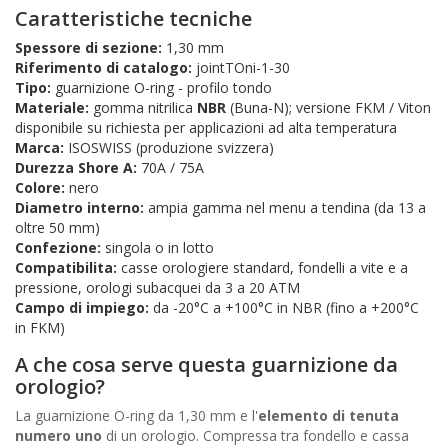
Caratteristiche tecniche
Spessore di sezione:
1,30 mm
Riferimento di catalogo:
jointTOni-1-30
Tipo:
guarnizione O-ring - profilo tondo
Materiale:
gomma nitrilica
NBR
(Buna-N); versione FKM / Viton
disponibile su richiesta per applicazioni ad alta temperatura
Marca:
ISOSWISS (produzione svizzera)
Durezza Shore A:
70A / 75A
Colore:
nero
Diametro interno:
ampia gamma nel menu a tendina (da 13 a
oltre 50 mm)
Confezione:
singola o in lotto
Compatibilita:
casse orologiere standard, fondelli a vite e a
pressione, orologi subacquei da 3 a 20 ATM
Campo di impiego:
da -20°C a +100°C in NBR (fino a +200°C
in FKM)
A che cosa serve questa guarnizione da
orologio?
La guarnizione O-ring da 1,30 mm e l'
elemento di tenuta
numero uno
di un orologio. Compressa tra fondello e cassa