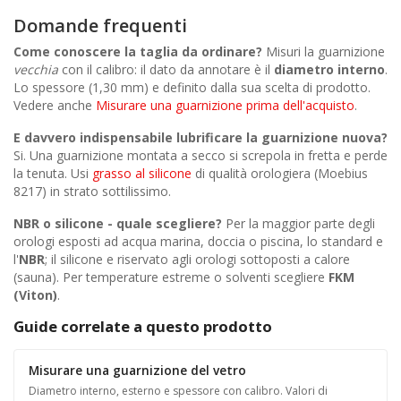
Domande frequenti
Come conoscere la taglia da ordinare?
Misuri la guarnizione
vecchia
con il calibro: il dato da annotare è il
diametro interno
.
Lo spessore (1,30 mm) e definito dalla sua scelta di prodotto.
Vedere anche
Misurare una guarnizione prima dell'acquisto
.
E davvero indispensabile lubrificare la guarnizione nuova?
Si. Una guarnizione montata a secco si screpola in fretta e perde
la tenuta. Usi
grasso al silicone
di qualità orologiera (Moebius
8217) in strato sottilissimo.
NBR o silicone - quale scegliere?
Per la maggior parte degli
orologi esposti ad acqua marina, doccia o piscina, lo standard e
l'
NBR
; il silicone e riservato agli orologi sottoposti a calore
(sauna). Per temperature estreme o solventi scegliere
FKM
(Viton)
.
Guide correlate a questo prodotto
Misurare una guarnizione del vetro
Diametro interno, esterno e spessore con calibro. Valori di