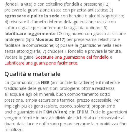
(fondelli a vite) o con coltellino (fondelli a pressione); 2)
prelevare la guarnizione usata con pinzetta antistatica; 3)
sgrassare e pulire la sede
con benzina o alcool isopropilico;
4) misurare il diametro interno della guarnizione usata con
calibro digitale per confermare la taglia da ordinare; 5)
lubrificare leggermente
l'O-ring nuovo con grasso al silicone
orologiero (tipo
Moebius 8217
) per preservarne l'elasticita e
facilitare la compressione; 6) posare la guarnizione nella sede
senza attorcigliarla; 7) chiudere il fondello e provare la tenuta.
Vedere le guide:
Sostituire una guarnizione del fondello
e
Lubrificare una guarnizione facilmente
.
Qualità e materiale
La gomma nitrilica
NBR
(acrilonitrile-butadiene) è il materiale
tradizionale delle guarnizioni orologiere: ottima resistenza
all'acqua e agli oli minerali, buon comportamento sotto
pressione, ampia escursione termica, prezzo accessibile. Per
impieghi piu esigenti (calore, ozono, solventi) proponiamo
anche guarnizioni in
FKM (Viton)
e in
EPDM
. Tutte le guarnizioni
vengono fornite in busta individuale etichettata e conservate al
riparo dalla luce e dall'ozono per preservarne la morbidezza fino
all'utilizzo.