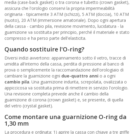
media (case-back gasket) o tra corona e tubetto (crown gasket),
assicura che l'orologio conservi la propria impermeabilità
originaria - tipicamente 3 ATM (schizzi), 5 ATM (doccia), 10 ATM
(nuoto), 20 ATM (immersione amatoriale). Dopo ogni apertura
della cassa - cambio pila, revisione movimento, lucidatura - la
guarnizione va sostituita per principio, perché il materiale e stato
compresso e ha perso parte dell'elasticita.
Quando sostituire l'O-ring?
Diversi indizi avvertono: appannamento sotto il vetro, tracce di
umidita all'interno della cassa, perdita di pressione al banco di
prova o semplicemente la raccomandazione dell'orologiaio di
cambiare la guarnizione ogni
due-quattro anni
o a ogni
cambio pila
. Una guarnizione indurita, screpolata, ovalizzata o
appiccicosa va sostituita prima di rimettere in servizio l'orologio.
Una revisione completa prevede anche il cambio della
guarnizione di corona (crown gasket) e, se presente, di quella
del vetro (crystal gasket).
Come montare una guarnizione O-ring da
1,30 mm
La procedura e ordinata: 1) aprire la cassa con chiave a tre griffe