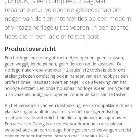
(12 tools) is een compleet, draagbaar
reparatie-etui: voldoende gereedschap om
negen van de tien interventies op een modern
of vintage horloge uit te voeren, in een zachte
hoes die in een lade of reistas past.
Productoverzicht
Een horlogeservice begint met netjes openen: geen krassen,
geen wegglijdende pinnen, geen deuken op de kastrand. De
Horlogemaker-reparatie-etui (12 stuks) (12 tools) is door ons
atelier gekozen omdat hij ook in handen van een hobbyist een
professioneel resultaat levert en tegelijk de afwerking van het
horloge ontziet. Een onderhoudbaar horloge is een horloge dat
u zo vaak als nodig kunt openen zonder de kast aan te tasten.
Bij het vervangen van een kastpakking, een kroonpakking of een
glaspakking bepaalt de kwaliteit van het opengereedschap
rechtstreeks de waterdichtheid die u opnieuw kunt opbouwen.
Een versleten O-ring is de meest voorkomende oorzaak van
waterschade aan een vintage horloge; correct vervangen vereist
openen zonder forceren, smeren met Moebius 8217