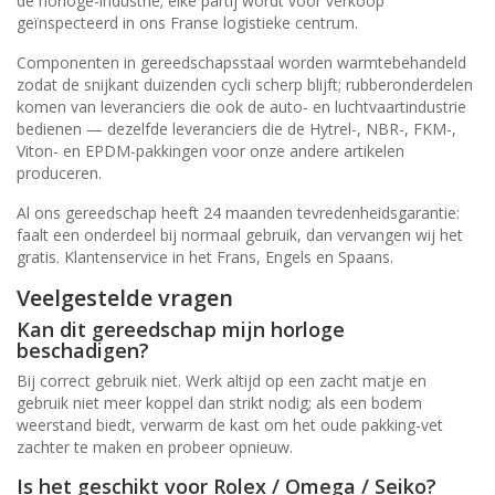
de horloge-industrie; elke partij wordt vóór verkoop
geïnspecteerd in ons Franse logistieke centrum.
Componenten in gereedschapsstaal worden warmtebehandeld
zodat de snijkant duizenden cycli scherp blijft; rubberonderdelen
komen van leveranciers die ook de auto- en luchtvaartindustrie
bedienen — dezelfde leveranciers die de Hytrel-, NBR-, FKM-,
Viton- en EPDM-pakkingen voor onze andere artikelen
produceren.
Al ons gereedschap heeft 24 maanden tevredenheidsgarantie:
faalt een onderdeel bij normaal gebruik, dan vervangen wij het
gratis. Klantenservice in het Frans, Engels en Spaans.
Veelgestelde vragen
Kan dit gereedschap mijn horloge
beschadigen?
Bij correct gebruik niet. Werk altijd op een zacht matje en
gebruik niet meer koppel dan strikt nodig; als een bodem
weerstand biedt, verwarm de kast om het oude pakking-vet
zachter te maken en probeer opnieuw.
Is het geschikt voor Rolex / Omega / Seiko?