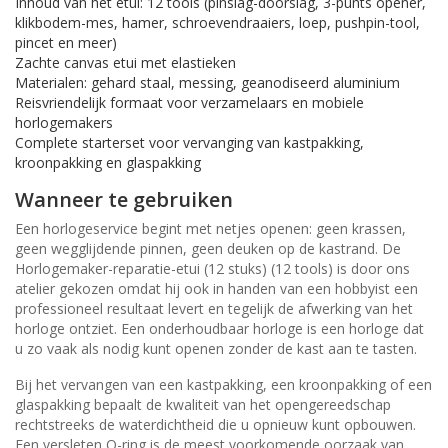
Inhoud van het etui: 12 tools (pinslag-doorslag, 3-punts opener,
klikbodem-mes, hamer, schroevendraaiers, loep, pushpin-tool,
pincet en meer)
Zachte canvas etui met elastieken
Materialen: gehard staal, messing, geanodiseerd aluminium
Reisvriendelijk formaat voor verzamelaars en mobiele
horlogemakers
Complete starterset voor vervanging van kastpakking,
kroonpakking en glaspakking
Wanneer te gebruiken
Een horlogeservice begint met netjes openen: geen krassen,
geen wegglijdende pinnen, geen deuken op de kastrand. De
Horlogemaker-reparatie-etui (12 stuks) (12 tools) is door ons
atelier gekozen omdat hij ook in handen van een hobbyist een
professioneel resultaat levert en tegelijk de afwerking van het
horloge ontziet. Een onderhoudbaar horloge is een horloge dat
u zo vaak als nodig kunt openen zonder de kast aan te tasten.
Bij het vervangen van een kastpakking, een kroonpakking of een
glaspakking bepaalt de kwaliteit van het opengereedschap
rechtstreeks de waterdichtheid die u opnieuw kunt opbouwen.
Een versleten O-ring is de meest voorkomende oorzaak van