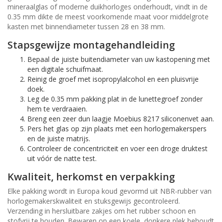
mineraalglas of moderne duikhorloges onderhoudt, vindt in de
0.35 mm dikte de meest voorkomende maat voor middelgrote
kasten met binnendiameter tussen 28 en 38 mm.
Stapsgewijze montagehandleiding
Bepaal de juiste buitendiameter van uw kastopening met
een digitale schuifmaat.
Reinig de groef met isopropylalcohol en een pluisvrije
doek.
Leg de 0.35 mm pakking plat in de lunettegroef zonder
hem te verdraaien.
Breng een zeer dun laagje Moebius 8217 siliconenvet aan.
Pers het glas op zijn plaats met een horlogemakerspers
en de juiste matrijs.
Controleer de concentriciteit en voer een droge druktest
uit vóór de natte test.
Kwaliteit, herkomst en verpakking
Elke pakking wordt in Europa koud gevormd uit NBR-rubber van
horlogemakerskwaliteit en stuksgewijs gecontroleerd.
Verzending in hersluitbare zakjes om het rubber schoon en
stofvrij te houden. Bewaren op een koele, donkere plek behoudt