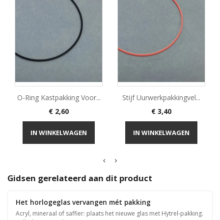
O-Ring Kastpakking Voor...
Stijf Uurwerkpakkingvel...
Prijs
Prijs
€ 2,60
€ 3,40
IN WINKELWAGEN
IN WINKELWAGEN
Gidsen gerelateerd aan dit product
Het horlogeglas vervangen mét pakking
Acryl, mineraal of saffier: plaats het nieuwe glas met Hytrel-pakking.