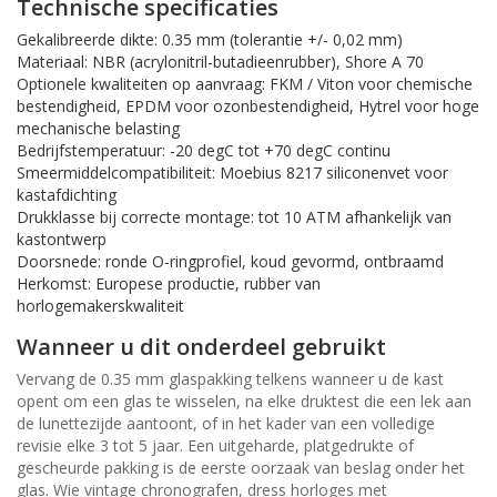
Technische specificaties
Gekalibreerde dikte: 0.35 mm (tolerantie +/- 0,02 mm)
Materiaal: NBR (acrylonitril-butadieenrubber), Shore A 70
Optionele kwaliteiten op aanvraag: FKM / Viton voor chemische
bestendigheid, EPDM voor ozonbestendigheid, Hytrel voor hoge
mechanische belasting
Bedrijfstemperatuur: -20 degC tot +70 degC continu
Smeermiddelcompatibiliteit: Moebius 8217 siliconenvet voor
kastafdichting
Drukklasse bij correcte montage: tot 10 ATM afhankelijk van
kastontwerp
Doorsnede: ronde O-ringprofiel, koud gevormd, ontbraamd
Herkomst: Europese productie, rubber van
horlogemakerskwaliteit
Wanneer u dit onderdeel gebruikt
Vervang de 0.35 mm glaspakking telkens wanneer u de kast
opent om een glas te wisselen, na elke druktest die een lek aan
de lunettezijde aantoont, of in het kader van een volledige
revisie elke 3 tot 5 jaar. Een uitgeharde, platgedrukte of
gescheurde pakking is de eerste oorzaak van beslag onder het
glas. Wie vintage chronografen, dress horloges met