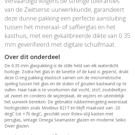
Vervaardigd volgens de strenge toleranties
van de Zwitserse uurwerkkunde, garandeert
deze dunne pakking een perfecte aansluiting
tussen het mineraal- of saffierglas en het
kasthuis, met een gekalibreerde dikte van 0.35
mm geverifieerd met digitale schuifmaat.
Over dit onderdeel
De 0.35 mm glaspakking is de stille held van elk waterdicht
horloge. Zodra het glas in de lunette of de kast is geperst, drukt
deze O-ring pakking elastisch samen om de micrometrische
speling tussen het glas en de stalen of gouden kastwand op te
vullen. Haar taak is te voorkomen dat vocht, stof, zoutdeeltjes
uit zweet en condens de wijzerplaat, de wijzers en uiteindelijk
het uurwerk bereiken. De gebruikte rubbermengeling weerstaat
horlogeoliën zoals Moebius 8217 en blijft maatvast van -20
degC tot +70 degC, geschikt voor Rolex-stijl kasten met
persglas, vintage Omega Seamaster glazen en moderne Seiko
Diver glazen.