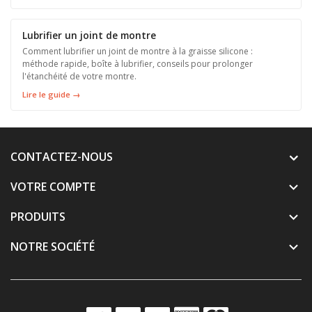
Lubrifier un joint de montre
Comment lubrifier un joint de montre à la graisse silicone :
méthode rapide, boîte à lubrifier, conseils pour prolonger
l'étanchéité de votre montre.
Lire le guide →
CONTACTEZ-NOUS
VOTRE COMPTE

PRODUITS

NOTRE SOCIÉTÉ
