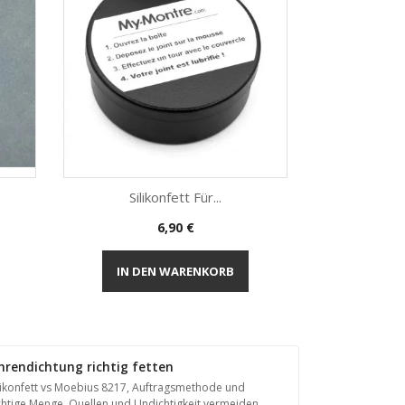
Silikonfett Für...
Uhrenglas
Preis
6,90 €
Vorschau


IN DEN WARENKORB
IN DE
hrendichtung richtig fetten
likonfett vs Moebius 8217, Auftragsmethode und
chtige Menge. Quellen und Undichtigkeit vermeiden.