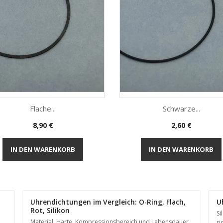
Flache...
Schwarze...
Preis
Preis
8,90 €
2,60 €
Vorschau
Vorschau


IN DEN WARENKORB
IN DEN WARENKORB
Uhrendichtungen im Vergleich: O-Ring, Flach,
U
Rot, Silikon
Si
Material, Härte, Kompressionsbereich und Lebensdauer
ri