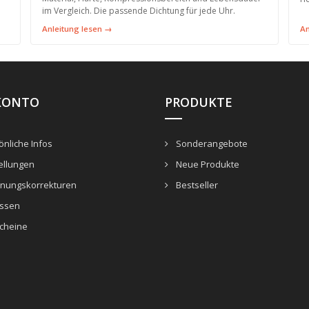
im Vergleich. Die passende Dichtung für jede Uhr.
Anleitung lesen →
An
KONTO
PRODUKTE
nliche Infos
Sonderangebote
ellungen
Neue Produkte
nungskorrekturen
Bestseller
ssen
cheine