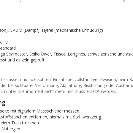
, Ozon), EPDM (Dampf), Hytrel (mechanische Ermüdung)
 ATM
Standard
 Seamaster, Seiko Diver, Tissot, Longines, schweizerische und asi
sst und einzeln geprüft
telklasse- und Luxusuhren. Einsatz bei vollständiger Revision, beim 
er bei sichtbarer Verformung, Abplattung, Rissbildung oder Aushärtu
lt sich unter Drehmoment nicht mehr und muss ersetzt werden.
ng
eite mit digitalem Messschieber messen.
tstoffstäbchen entfernen, niemals mit Stahlwerkzeug.
freiem Tuch trocknen.
 Nut legen.