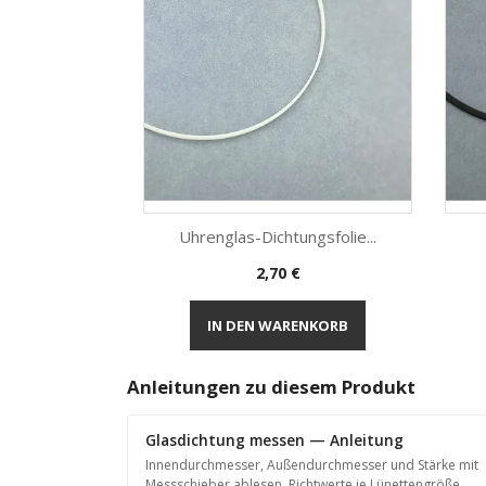
Uhrenglas-Dichtungsfolie...
Preis
2,70 €
Vorschau

IN DEN WARENKORB
Anleitungen zu diesem Produkt
Glasdichtung messen — Anleitung
Innendurchmesser, Außendurchmesser und Stärke mit
Messschieber ablesen. Richtwerte je Lünettengröße.