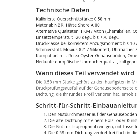
Technische Daten
Kalibrierte Querschnittstärke: 0.58 mm
Material: NBR, Härte Shore A 80
Alternative Qualitäten: FKM / Viton (Chemikalien
Einsatztemperatur: -20 degC bis +70 degC
Druckklasse bei korrektem Anzugsmoment: bis 10
Schmierstoff: Möbius 8217 Silikonfett, Uhrmacher-
Kompatibel mit: Rolex Oyster-Gehäuseböden, Omega
Herkunft: europäische Uhrmacherqualität, kaltgepre
Wann dieses Teil verwendet wird
Die 0.58 mm Stärke gehört zu den häufigsten in Mit
Druckprüfungsausfall auf der Gehäusebodenseite od
Dichtung, die ihr rundes Profil verloren hat, erho
Schritt-für-Schritt-Einbauanleitu
Den Nutdurchmesser auf der Gehäusebodens
Die alte Dichtung mit einem Holz- oder Kuns
Die Nut mit Isopropanol reinigen, mit fussel
Die 0.58 mm Dichtung verdrehfrei flach in die