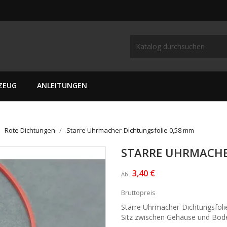
ZEUG
ANLEITUNGEN
Rote Dichtungen
Starre Uhrmacher-Dichtungsfolie 0,58 mm
STARRE UHRMACHE
3,40 €
Ab
Bruttopreis
Starre Uhrmacher-Dichtungsfolie
Sitz zwischen Gehäuse und Bod