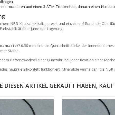
uftragen.
t montieren und einen 3-ATM-Trockentest, danach einen Nassdruc
ng
chem NBR-Kautschuk kaltgepresst und einzeln auf Rundheit, Oberfläc
Farbstabilität über Jahre der Lagerung.
Seamaster?
0.58 mm sind die Querschnittstärke; der Innendurchmes
eser Stärke.
edem Batteriewechsel einer Quarzuhr, bei jeder Revision einer Mechan
edes neutrale Silikonfett funktioniert; Mineralöle vermeiden, die NBR 
E DIESEN ARTIKEL GEKAUFT HABEN, KAUFT