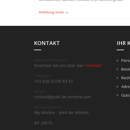
Anleitung lesen →
KONTAKT
IHR 
Kontaktformular
Persö
Erreichen Sie uns über das
Formular
Best
Telefon
Rech
+33 (0)6 52 09 84 53
Adre
Email
Guts
contact@joint-de-montre.com
Postanschrift
My-Montre - Joint-de-Montre
BP 20075