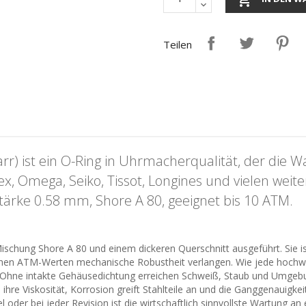
Teilen
r) ist ein O-Ring in Uhrmacherqualität, der die W
, Omega, Seiko, Tissot, Longines und vielen weit
Stärke 0.58 mm, Shore A 80, geeignet bis 10 ATM.
ischung Shore A 80 und einem dickeren Querschnitt ausgeführt. Sie ist
en ATM-Werten mechanische Robustheit verlangen. Wie jede hochwert
 Ohne intakte Gehäusedichtung erreichen Schweiß, Staub und Umgebu
n ihre Viskosität, Korrosion greift Stahlteile an und die Ganggenauigk
oder bei jeder Revision ist die wirtschaftlich sinnvollste Wartung an