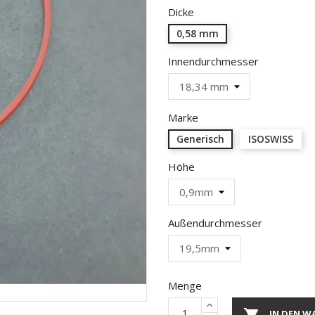
Dicke
0,58 mm
Innendurchmesser
Marke
Generisch
ISOSWISS
Höhe
Außendurchmesser
Menge

IN DEN W