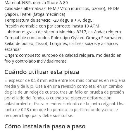
Material: NBR, dureza Shore A 80
Calidades alternativas: FKM / Viton (químicos, ozono), EPDM
(vapor), Hytrel (fatiga mecánica)
Temperatura de servicio: -20 degC a +70 degC
Presión admisible con par correcto: hasta 10 ATM
Lubricante: grasa de silicona Moebius 8217, estándar relojero
Compatible con: fondos Rolex tipo Oyster, Omega Seamaster,
Seiko de buceo, Tissot, Longines, calibres suizos y asiáticos
estándar
Origen: compuesto europeo de calidad relojera, moldeado en
frío y controlado individualmente
Cuándo utilizar esta pieza
El espesor de 0.58 mm está entre los más comunes en relojería
media y de lujo. Úsela en una revisión completa, en un cambio
de pila de un reloj de cuarzo, tras un fallo en prueba de presión
por el lado del fondo, o cuando se observe deformación,
aplastamiento, fisura o endurecimiento de la junta original. Una
junta de 0.58 mm que ha perdido su perfil redondo ya no se
recupera bajo par y debe sustituirse.
Cómo instalarla paso a paso