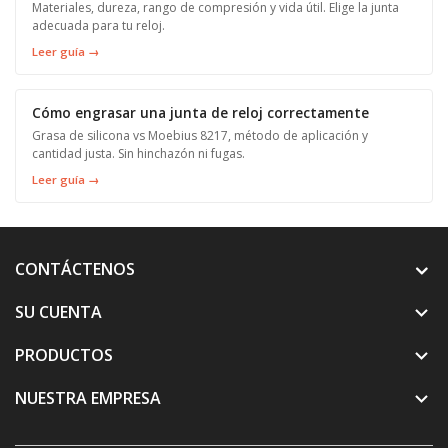
Materiales, dureza, rango de compresión y vida útil. Elige la junta
adecuada para tu reloj.
Leer guía →
Cómo engrasar una junta de reloj correctamente
Grasa de silicona vs Moebius 8217, método de aplicación y
cantidad justa. Sin hinchazón ni fugas.
Leer guía →
CONTÁCTENOS
SU CUENTA

PRODUCTOS

NUESTRA EMPRESA
