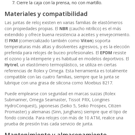
Cierre la caja con la prensa, no con martillo.
Materiales y compatibilidad
Las juntas de reloj existen en varias familias de elastómeros
con propiedades propias. El
NBR
(caucho nitrílico) es el más
extendido y ofrece buena resistencia a aceites y envejecimiento.
El
FKM
(comercializado también como
Viton
) soporta
temperaturas más altas y disolventes agresivos, y es la elección
preferida para relojes de buceo profesionales. El
EPDM
resiste
el ozono y la intemperie y es habitual en modelos deportivos. El
Hytrel
, un elastómero termoplástico, se utiliza en ciertas
referencias de Rolex y Omega. Esta herramienta es totalmente
compatible con las cuatro familias, siempre que la junta se
lubrique con una grasa de silicona como Moebius 8217.
Puede emplearse con seguridad en marcas suizas (Rolex
Submariner, Omega Seamaster, Tissot PRX, Longines
HydroConquest), japonesas (Seiko 5, Seiko Prospex, Citizen
Promaster) y alemanas (Sinn, Junghans) siempre que el tipo de
fondo coincida. Para relojes con más de 10 ATM, realice una
prueba de presión tras cada servicio de junta.
Mantenimiento y almacenamiento