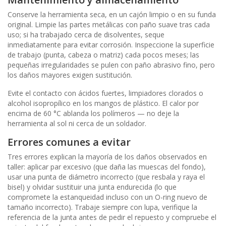
Conserve la herramienta seca, en un cajón limpio o en su funda
original. Limpie las partes metálicas con paño suave tras cada
uso; si ha trabajado cerca de disolventes, seque
inmediatamente para evitar corrosión. Inspeccione la superficie
de trabajo (punta, cabeza o matriz) cada pocos meses; las
pequeñas irregularidades se pulen con paño abrasivo fino, pero
los daños mayores exigen sustitución.
Evite el contacto con ácidos fuertes, limpiadores clorados o
alcohol isopropílico en los mangos de plástico. El calor por
encima de 60 °C ablanda los polímeros — no deje la
herramienta al sol ni cerca de un soldador.
Errores comunes a evitar
Tres errores explican la mayoría de los daños observados en
taller: aplicar par excesivo (que daña las muescas del fondo),
usar una punta de diámetro incorrecto (que resbala y raya el
bisel) y olvidar sustituir una junta endurecida (lo que
compromete la estanqueidad incluso con un O-ring nuevo de
tamaño incorrecto). Trabaje siempre con lupa, verifique la
referencia de la junta antes de pedir el repuesto y compruebe el