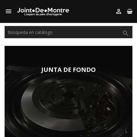



JUNTA DE FONDO