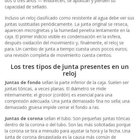
dos o tres años — endurecen, se aplastan y pierden su
capacidad de sellado.
Incluso un reloj clasificado como resistente al agua debe ver sus
juntas sustituidas periódicamente. La junta original se reseca,
aparecen microgrietas y la humedad penetra lentamente en la
caja. El primer indicio visible es condensación en la esfera,
después oxidación del movimiento y, finalmente, el reloj se
para. Un cambio de junta a tiempo cuesta unos pocos euros;
una revisión completa de movimiento cuesta cientos.
Los tres tipos de junta presentes en un
reloj
Juntas de fondo
sellan la parte inferior de la caja. Suelen ser
juntas tóricas, a veces planas. El diámetro se mide
internamente; el grosor (cordón) es esencial para una
compresión adecuada. Una junta demasiado fina no sella; una
demasiado gruesa impide cerrar el fondo a ras.
Juntas de corona
sellan el tubo. Son pequeñas juntas tóricas
dentro de la corona o del tubo. Son las más solicitadas porque
la corona se tira a menudo para ajustar la hora y la fecha. Una
junta de corona desgastada es la causa más común de