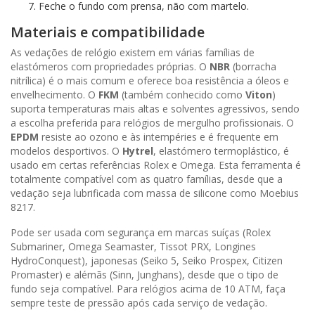
Feche o fundo com prensa, não com martelo.
Materiais e compatibilidade
As vedações de relógio existem em várias famílias de
elastómeros com propriedades próprias. O
NBR
(borracha
nitrílica) é o mais comum e oferece boa resistência a óleos e
envelhecimento. O
FKM
(também conhecido como
Viton
)
suporta temperaturas mais altas e solventes agressivos, sendo
a escolha preferida para relógios de mergulho profissionais. O
EPDM
resiste ao ozono e às intempéries e é frequente em
modelos desportivos. O
Hytrel
, elastómero termoplástico, é
usado em certas referências Rolex e Omega. Esta ferramenta é
totalmente compatível com as quatro famílias, desde que a
vedação seja lubrificada com massa de silicone como Moebius
8217.
Pode ser usada com segurança em marcas suíças (Rolex
Submariner, Omega Seamaster, Tissot PRX, Longines
HydroConquest), japonesas (Seiko 5, Seiko Prospex, Citizen
Promaster) e alémãs (Sinn, Junghans), desde que o tipo de
fundo seja compatível. Para relógios acima de 10 ATM, faça
sempre teste de pressão após cada serviço de vedação.