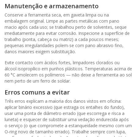
Manutenção e armazenamento
Conserve a ferramenta seca, em gaveta limpa ou na
embalagem original. Limpe as partes metálicas com pano
macio após cada uso; se trabalhou perto de solventes, seque
imediatamente para evitar corrosão. Inspecione a superfície de
trabalho (ponta, cabeça ou matriz) a cada poucos meses;
pequenas irregularidades polem-se com pano abrasivo fino,
danos maiores exigem substituição.
Evite contacto com ácidos fortes, limpadores clorados ou
álcool isopropílico em punhos plásticos. Temperaturas acima de
60 °C amolecem os polímeros — não deixe a ferramenta ao sol
nem perto de um ferro de soldar.
Erros comuns a evitar
Três erros explicam a maioria dos danos vistos em oficina:
aplicar binário excessivo (que estraga os entalhes do fundo),
usar uma ponta de diâmetro errado (que escorrega e risca a
luneta) e esquecer de substituir uma vedação endurecida após
o serviço (o que compromete a estanqueidade mesmo com um
O-ring novo de tamanho errado). Trabalhe sempre com lupa,