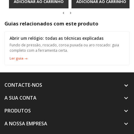
ADICIONAR AO CARRINHO
ADICIONAR AO CARRINHO
Guias relacionados com este produto
Abrir um relógio: todas as técnicas explicadas
Fundo de pressão, roscado, coroa puxada ou aro roscado: guia
completo com a ferramenta certa.
Ler guia →
CONTACTE-NOS
A SUA CONTA

PRODUTOS

A NOSSA EMPRESA
