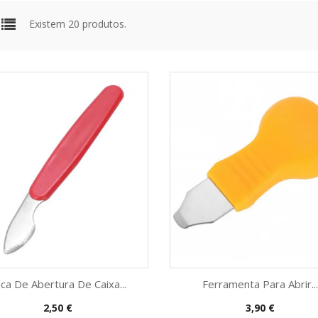
Existem 20 produtos.
ca De Abertura De Caixa...
Ferramenta Para Abrir...
Preço
Preço
2,50 €
3,90 €
Vista rápida
Vista rápida

