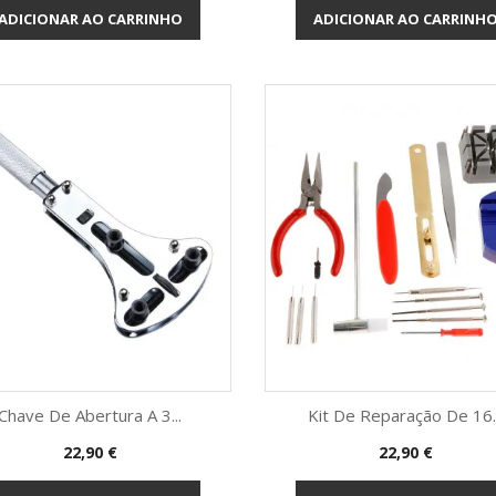
ADICIONAR AO CARRINHO
ADICIONAR AO CARRINH
Chave De Abertura A 3...
Kit De Reparação De 16..
Preço
Preço
22,90 €
22,90 €
Vista rápida
Vista rápida

