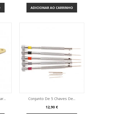
O
ADICIONAR AO CARRINHO
r...
Conjunto De 5 Chaves De...
Preço
12,90 €
Vista rápida
