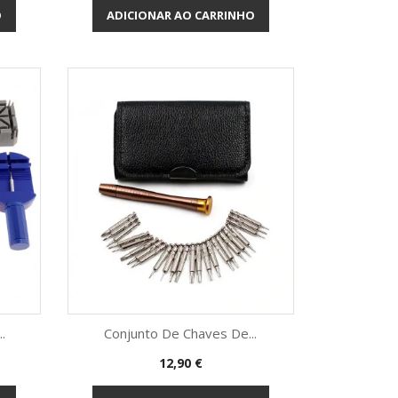
O
ADICIONAR AO CARRINHO
.
Conjunto De Chaves De...
Preço
12,90 €
Vista rápida
