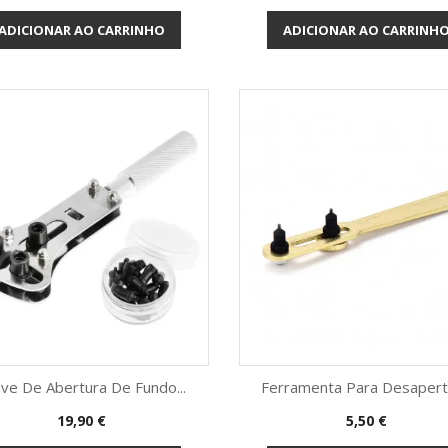
ADICIONAR AO CARRINHO
ADICIONAR AO CARRINH
ve De Abertura De Fundo...
Ferramenta Para Desaperta
Preço
Preço
19,90 €
5,50 €
Vista rápida
Vista rápida

