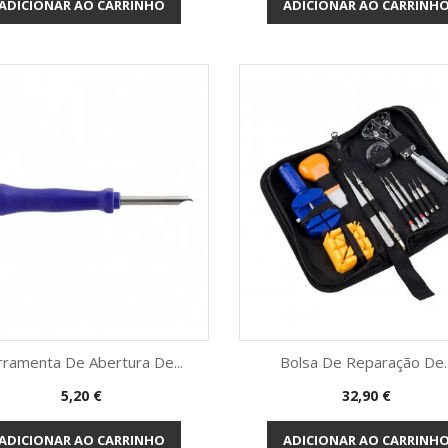
ADICIONAR AO CARRINHO
ADICIONAR AO CARRINH
rramenta De Abertura De...
Bolsa De Reparação De..
Preço
Preço
5,20 €
32,90 €
Vista rápida
Vista rápida


ADICIONAR AO CARRINHO
ADICIONAR AO CARRINH