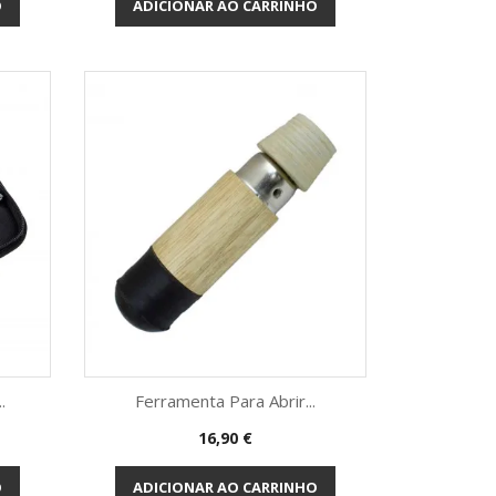
O
ADICIONAR AO CARRINHO
.
Ferramenta Para Abrir...
Preço
16,90 €
Vista rápida

O
ADICIONAR AO CARRINHO