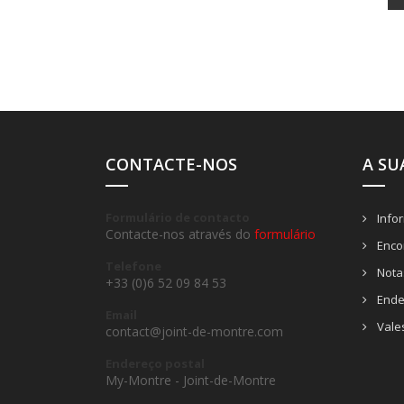
CONTACTE-NOS
A SU
Formulário de contacto
Info
Contacte-nos através do
formulário
Enco
Telefone
Notas
+33 (0)6 52 09 84 53
Ende
Email
Vale
contact@joint-de-montre.com
Endereço postal
My-Montre - Joint-de-Montre