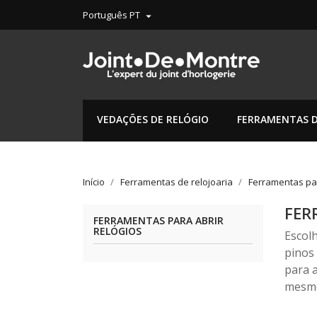
Português PT

VEDAÇÕES DE RELÓGIO
FERRAMENTAS D
Início
Ferramentas de relojoaria
Ferramentas par
FER
FERRAMENTAS PARA ABRIR
RELÓGIOS
Escol
pinos
para a
mesmo 