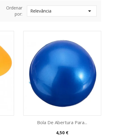
Ordenar

Relevância
por:
Bola De Abertura Para...
Preço
4,50 €
Vista rápida
