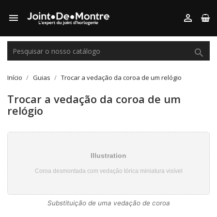



Início
Guias
Trocar a vedação da coroa de um relógio
Trocar a vedação da coroa de um
relógio
Illustration
Coroa desmontada com vedação tórica miniatura visível
Substituição de uma vedação de coroa