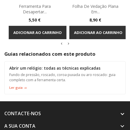
Ferramenta Para
Folha De Vedação Plana
Desapertar...
Em...
Preço
Preço
5,50 €
8,90 €
ADICIONAR AO CARRINHO
ADICIONAR AO CARRINHO
Guias relacionados com este produto
Abrir um relógio: todas as técnicas explicadas
Fundo de pressão, roscado, coroa puxada ou aro roscado: guia
completo com a ferramenta certa.
Ler guia →
CONTACTE-NOS
A SUA CONTA
