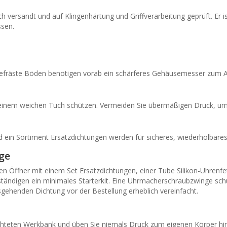
ch versandt und auf Klingenhärtung und Griffverarbeitung geprüft. Er is
ssen.
onsgefräste Böden benötigen vorab ein schärferes Gehäusemesser zum 
t einem weichen Tuch schützen. Vermeiden Sie übermäßigen Druck, um 
 ein Sortiment Ersatzdichtungen werden für sicheres, wiederholbares
ge
sen Öffner mit einem Set Ersatzdichtungen, einer Tube Silikon-Uhrenf
tändigen ein minimales Starterkit. Eine Uhrmacherschraubzwinge sch
ehenden Dichtung vor der Bestellung erheblich vereinfacht.
uchteten Werkbank und üben Sie niemals Druck zum eigenen Körper hin 