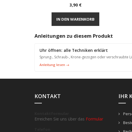
Preis
3,90 €
Vorschau

IN DEN WARENKORB
Anleitungen zu diesem Produkt
Uhr öffnen: alle Techniken erklärt
Sprung-, Schraub-, Krone-gezogen oder verschraubte Lü
Anleitung lesen →
KONTAKT
IHR 
Kontaktformular
Persö
Erreichen Sie uns über das
Formular
Best
Telefon
Rech