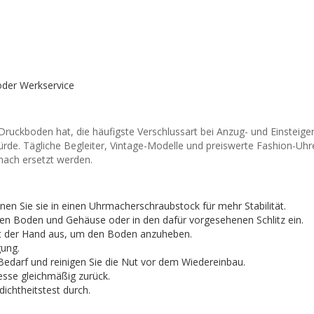
 oder Werkservice
ruckboden hat, die häufigste Verschlussart bei Anzug- und Einsteige
rde. Tägliche Begleiter, Vintage-Modelle und preiswerte Fashion-Uhr
nach ersetzt werden.
nnen Sie sie in einen Uhrmacherschraubstock für mehr Stabilität.
chen Boden und Gehäuse oder in den dafür vorgesehenen Schlitz ein.
it der Hand aus, um den Boden anzuheben.
gung.
i Bedarf und reinigen Sie die Nut vor dem Wiedereinbau.
sse gleichmäßig zurück.
ichtheitstest durch.