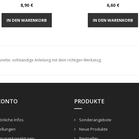
Preis
Preis
8,90 €
6,60 €
Vorschau
Vorschau


IN DEN WARENKORB
IN DEN WARENKORB
nette: vollständige Anleitung mit dem richtigen Werkzeug.
KONTO
PRODUKTE
nliche Infos
Sonderangebote
ellungen
Neue Produkte
nungskorrekturen
Bestseller