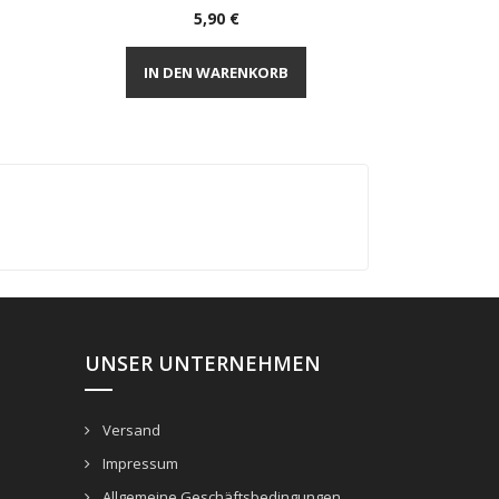
Preis
5,90 €
Vorschau


IN DEN WARENKORB
IN DE
UNSER UNTERNEHMEN
Versand
Impressum
Allgemeine Geschäftsbedingungen