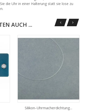
e die Uhr in einer Halterung statt sie lose zu
n.
EN AUCH ...
Silikon-Uhrmacherdichtung...
Werkzeug Z