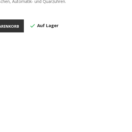
schen, Automatik- und Quarzuhren.
Auf Lager

ARENKORB