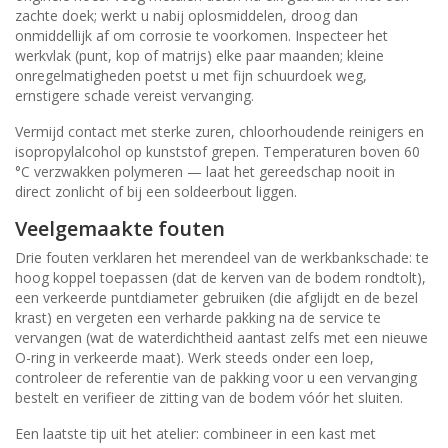
zachte doek; werkt u nabij oplosmiddelen, droog dan
onmiddellijk af om corrosie te voorkomen. Inspecteer het
werkvlak (punt, kop of matrijs) elke paar maanden; kleine
onregelmatigheden poetst u met fijn schuurdoek weg,
ernstigere schade vereist vervanging.
Vermijd contact met sterke zuren, chloorhoudende reinigers en
isopropylalcohol op kunststof grepen. Temperaturen boven 60
°C verzwakken polymeren — laat het gereedschap nooit in
direct zonlicht of bij een soldeerbout liggen.
Veelgemaakte fouten
Drie fouten verklaren het merendeel van de werkbankschade: te
hoog koppel toepassen (dat de kerven van de bodem rondtolt),
een verkeerde puntdiameter gebruiken (die afglijdt en de bezel
krast) en vergeten een verharde pakking na de service te
vervangen (wat de waterdichtheid aantast zelfs met een nieuwe
O-ring in verkeerde maat). Werk steeds onder een loep,
controleer de referentie van de pakking voor u een vervanging
bestelt en verifieer de zitting van de bodem vóór het sluiten.
Een laatste tip uit het atelier: combineer in een kast met