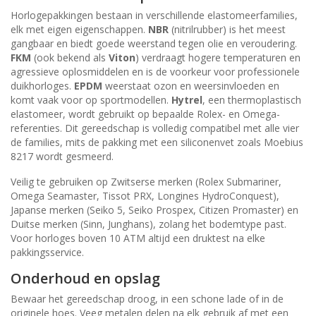
Horlogepakkingen bestaan in verschillende elastomeerfamilies,
elk met eigen eigenschappen.
NBR
(nitrilrubber) is het meest
gangbaar en biedt goede weerstand tegen olie en veroudering.
FKM
(ook bekend als
Viton
) verdraagt hogere temperaturen en
agressieve oplosmiddelen en is de voorkeur voor professionele
duikhorloges.
EPDM
weerstaat ozon en weersinvloeden en
komt vaak voor op sportmodellen.
Hytrel
, een thermoplastisch
elastomeer, wordt gebruikt op bepaalde Rolex- en Omega-
referenties. Dit gereedschap is volledig compatibel met alle vier
de families, mits de pakking met een siliconenvet zoals Moebius
8217 wordt gesmeerd.
Veilig te gebruiken op Zwitserse merken (Rolex Submariner,
Omega Seamaster, Tissot PRX, Longines HydroConquest),
Japanse merken (Seiko 5, Seiko Prospex, Citizen Promaster) en
Duitse merken (Sinn, Junghans), zolang het bodemtype past.
Voor horloges boven 10 ATM altijd een druktest na elke
pakkingsservice.
Onderhoud en opslag
Bewaar het gereedschap droog, in een schone lade of in de
originele hoes. Veeg metalen delen na elk gebruik af met een