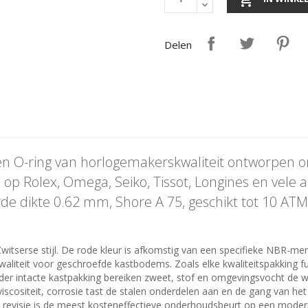
Delen
en O-ring van horlogemakerskwaliteit ontworpen 
op Rolex, Omega, Seiko, Tissot, Longines en vele 
de dikte 0.62 mm, Shore A 75, geschikt tot 10 ATM
Zwitserse stijl. De rode kleur is afkomstig van een specifieke NBR-me
waliteit voor geschroefde kastbodems. Zoals elke kwaliteitspakking fun
der intacte kastpakking bereiken zweet, stof en omgevingsvocht de we
scositeit, corrosie tast de stalen onderdelen aan en de gang van het
ke revisie is de meest kosteneffectieve onderhoudsbeurt op een moder