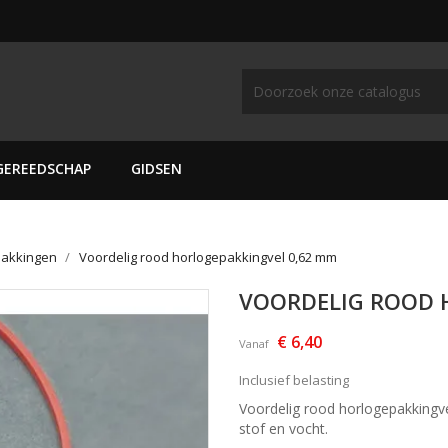
GEREEDSCHAP
GIDSEN
pakkingen
Voordelig rood horlogepakkingvel 0,62 mm
VOORDELIG ROOD 
€ 6,40
Vanaf
Inclusief belasting
Voordelig rood horlogepakkingv
stof en vocht.