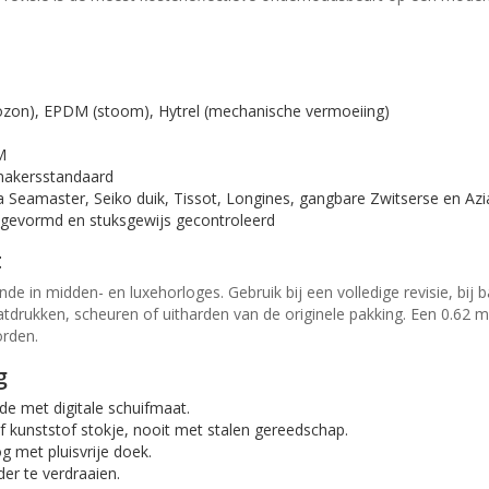
, ozon), EPDM (stoom), Hytrel (mechanische vermoeiing)
M
makersstandaard
eamaster, Seiko duik, Tissot, Longines, gangbare Zwitserse en Azia
 gevormd en stuksgewijs gecontroleerd
t
in midden- en luxehorloges. Gebruik bij een volledige revisie, bij ba
tdrukken, scheuren of uitharden van de originele pakking. Een 0.62 mm 
orden.
g
e met digitale schuifmaat.
 kunststof stokje, nooit met stalen gereedschap.
g met pluisvrije doek.
er te verdraaien.