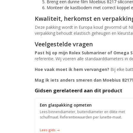
Breng een dunne film Moebius 8217 silicone
Monteer de kastbodem met correct koppel en 
Kwaliteit, herkomst en verpakkin
Deze pakking wordt in Europa koud gevormd uit NB
verpakking behoudt elastisch geheugen en kleurstabi
Veelgestelde vragen
Past hij op mijn Rolex Submariner of Omega
referentie. Wij voeren alle standaarddiameters in 
Hoe vaak moet ik hem vervangen?
Bij elke bat
Mag ik iets anders smeren dan Moebius 8217
Gidsen gerelateerd aan dit product
Een glaspakking opmeten
Lees binnendiameter, buitendiameter en dikte met
schuifmaat. Referentiewaarden per lunette-maat.
Lees gids →