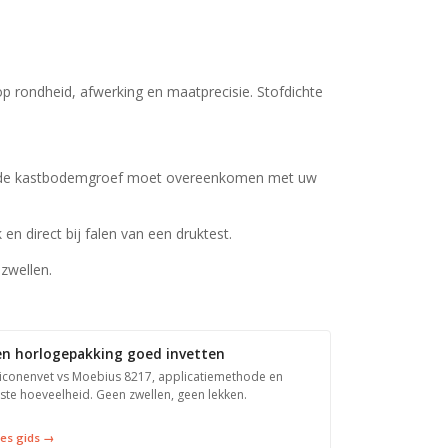
 rondheid, afwerking en maatprecisie. Stofdichte
n de kastbodemgroef moet overeenkomen met uw
en direct bij falen van een druktest.
 zwellen.
en horlogepakking goed invetten
liconenvet vs Moebius 8217, applicatiemethode en
iste hoeveelheid. Geen zwellen, geen lekken.
es gids →