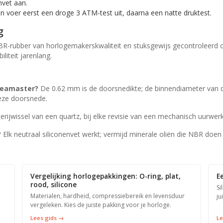
nvet aan.
voer eerst een droge 3 ATM-test uit, daarna een natte druktest.
g
R-rubber van horlogemakerskwaliteit en stuksgewijs gecontroleerd op
liteit jarenlang.
 Seamaster?
De 0.62 mm is de doorsnedikte; de binnendiameter va
deze doorsnede.
terijwissel van een quartz, bij elke revisie van een mechanisch uurwerk 
?
Elk neutraal siliconenvet werkt; vermijd minerale oliën die NBR doen
Vergelijking horlogepakkingen: O-ring, plat,
E
rood, silicone
Si
Materialen, hardheid, compressiebereik en levensduur
ju
vergeleken. Kies de juiste pakking voor je horloge.
Lees gids →
Le