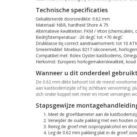
Technische specificaties
Gekalibreerde doorsnedikte: 0.62 mm
Materiaal: NBR, hardheid Shore A 75
Alternatieve kwaliteiten: FKM / Viton (chemicaliën
Bedrijfstemperatuur: -20 degC tot +70 degC
Drukklasse bij correct aandraaimoment: tot 10 AT
Smeermiddel: Moebius 8217 siliconenvet, horloge
Compatibel met: Rolex Oyster-kastbodems, Omega S
Herkomst: Europees horlogemakerskwaliteit, koud
Wanneer u dit onderdeel gebruik
De 0.62 mm dikte behoort tot de meest voorkomende 
aan kastbodemzijde of bij zichtbare vervorming, pla
zich onder koppel niet meer en moet vervangen w
Stapsgewijze montagehandleidin
Meet de groefdiameter aan de kastbodemzijd
Verwijder de oude pakking met een houten of
Reinig de groef met isopropylalcohol en droo
Leg de 0.62 mm pakking plat in de groef zond