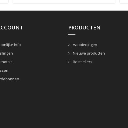
ACCOUNT
PRODUCTEN
onlijke Info
Aanbiedingen
llingen
Nieuwe producten
tnota's
Bestsellers
ssen
rdebonnen