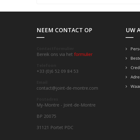
NEEM CONTACT OP
UW 
Contactformulier
Perso
Bereik ons via het
formulier
Beste
Telefoon
Credi
+33 (0)6 52 09 84 53
Adre
Email
Waa
contact@joint-de-montre.com
Postadres
My-Montre - Joint-de-Montre
BP 20075
31121 Portet PDC