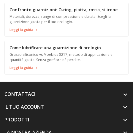
Confronto guarnizioni: O-ring, piatta, rossa, silicone
Materiali, durezza, range di compressione e durata. Scegli la
guarnizione giusta per il tuo orologio.
Leggi la guida →
Come lubrificare una guarnizione di orologio
Grasso siliconico vs Moebius 8217, metodo di applicazione e
quantità giusta. Senza gonfiore né perdite.
Leggi la guida →
CONTATTACI
IL TUO ACCOUNT

PRODOTTI

LA NOSTRA AZIENDA
