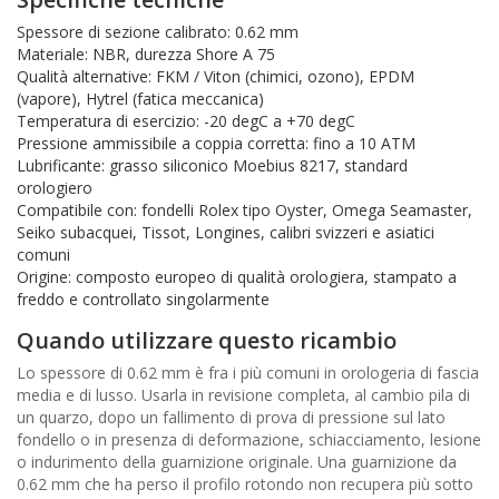
Spessore di sezione calibrato: 0.62 mm
Materiale: NBR, durezza Shore A 75
Qualità alternative: FKM / Viton (chimici, ozono), EPDM
(vapore), Hytrel (fatica meccanica)
Temperatura di esercizio: -20 degC a +70 degC
Pressione ammissibile a coppia corretta: fino a 10 ATM
Lubrificante: grasso siliconico Moebius 8217, standard
orologiero
Compatibile con: fondelli Rolex tipo Oyster, Omega Seamaster,
Seiko subacquei, Tissot, Longines, calibri svizzeri e asiatici
comuni
Origine: composto europeo di qualità orologiera, stampato a
freddo e controllato singolarmente
Quando utilizzare questo ricambio
Lo spessore di 0.62 mm è fra i più comuni in orologeria di fascia
media e di lusso. Usarla in revisione completa, al cambio pila di
un quarzo, dopo un fallimento di prova di pressione sul lato
fondello o in presenza di deformazione, schiacciamento, lesione
o indurimento della guarnizione originale. Una guarnizione da
0.62 mm che ha perso il profilo rotondo non recupera più sotto