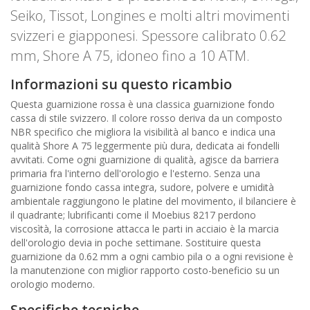
Seiko, Tissot, Longines e molti altri movimenti
svizzeri e giapponesi. Spessore calibrato 0.62
mm, Shore A 75, idoneo fino a 10 ATM.
Informazioni su questo ricambio
Questa guarnizione rossa è una classica guarnizione fondo
cassa di stile svizzero. Il colore rosso deriva da un composto
NBR specifico che migliora la visibilità al banco e indica una
qualità Shore A 75 leggermente più dura, dedicata ai fondelli
avvitati. Come ogni guarnizione di qualità, agisce da barriera
primaria fra l'interno dell'orologio e l'esterno. Senza una
guarnizione fondo cassa integra, sudore, polvere e umidità
ambientale raggiungono le platine del movimento, il bilanciere è
il quadrante; lubrificanti come il Moebius 8217 perdono
viscosìtà, la corrosione attacca le parti in acciaio è la marcia
dell'orologio devia in poche settimane. Sostituire questa
guarnizione da 0.62 mm a ogni cambio pila o a ogni revisione è
la manutenzione con miglior rapporto costo-beneficio su un
orologio moderno.
Specifiche tecniche