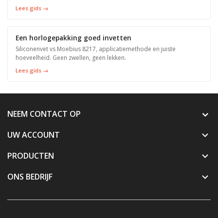
Lees gids →
Een horlogepakking goed invetten
Siliconenvet vs Moebius 8217, applicatiemethode en juiste
hoeveelheid. Geen zwellen, geen lekken.
Lees gids →
NEEM CONTACT OP
UW ACCOUNT

PRODUCTEN

ONS BEDRIJF
