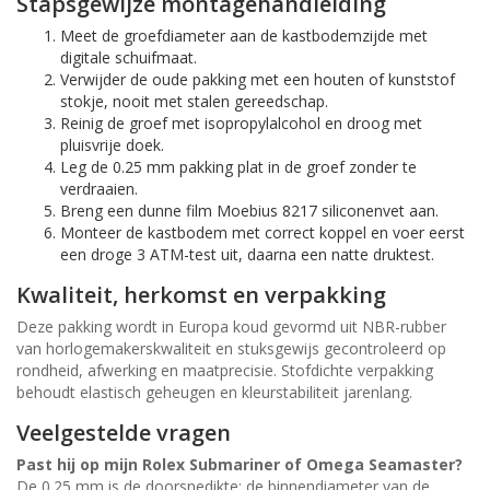
Stapsgewijze montagehandleiding
Meet de groefdiameter aan de kastbodemzijde met
digitale schuifmaat.
Verwijder de oude pakking met een houten of kunststof
stokje, nooit met stalen gereedschap.
Reinig de groef met isopropylalcohol en droog met
pluisvrije doek.
Leg de 0.25 mm pakking plat in de groef zonder te
verdraaien.
Breng een dunne film Moebius 8217 siliconenvet aan.
Monteer de kastbodem met correct koppel en voer eerst
een droge 3 ATM-test uit, daarna een natte druktest.
Kwaliteit, herkomst en verpakking
Deze pakking wordt in Europa koud gevormd uit NBR-rubber
van horlogemakerskwaliteit en stuksgewijs gecontroleerd op
rondheid, afwerking en maatprecisie. Stofdichte verpakking
behoudt elastisch geheugen en kleurstabiliteit jarenlang.
Veelgestelde vragen
Past hij op mijn Rolex Submariner of Omega Seamaster?
De 0.25 mm is de doorsnedikte; de binnendiameter van de