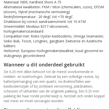
Materiaal: NBR, hardheid Shore A 75
Alternatieve kwaliteiten: FKM / Viton (chemicaliën, ozon), EPDM
(stoom), Hytrel (mechanische vermoeiing)
Bedrijfstemperatuur: -20 degC tot +70 degC
Drukklasse bij correct aandraaimoment: tot 10 ATM
Smeermiddel: Moebius 8217 siliconenvet,
horlogemakersstandaard
Compatibel met: Rolex Oyster-kastbodems, Omega Seamaster,
Seiko duik, Tissot, Longines, gangbare Zwitserse en Aziatische
kalibers
Herkomst: Europees horlogemakerskwaliteit, koud gevormd en
stuksgewijs gecontroleerd
Wanneer u dit onderdeel gebruikt
De 0.25 mm dikte behoort tot de meest voorkomende in
midden- en luxehorloges. Gebruik bij een volledige revisie, bij
batterijvervanging van een quartz, na druktestfalen aan
kastbodemzijde of bij zichtbare vervorming, platdrukken,
scheuren of uitharden van de originele pakking. Een 0.25 mm
pakking die haar ronde profiel kwijt is, herstelt zich onder koppel
niet meer en moet vervangen worden.