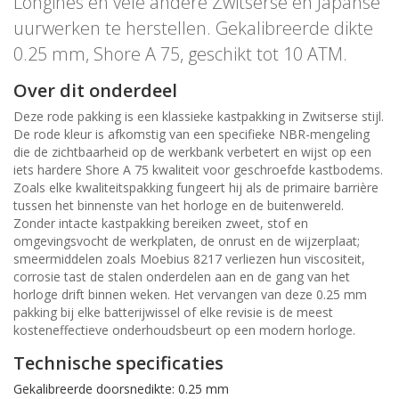
Longines en vele andere Zwitserse en Japanse
uurwerken te herstellen. Gekalibreerde dikte
0.25 mm, Shore A 75, geschikt tot 10 ATM.
Over dit onderdeel
Deze rode pakking is een klassieke kastpakking in Zwitserse stijl.
De rode kleur is afkomstig van een specifieke NBR-mengeling
die de zichtbaarheid op de werkbank verbetert en wijst op een
iets hardere Shore A 75 kwaliteit voor geschroefde kastbodems.
Zoals elke kwaliteitspakking fungeert hij als de primaire barrière
tussen het binnenste van het horloge en de buitenwereld.
Zonder intacte kastpakking bereiken zweet, stof en
omgevingsvocht de werkplaten, de onrust en de wijzerplaat;
smeermiddelen zoals Moebius 8217 verliezen hun viscositeit,
corrosie tast de stalen onderdelen aan en de gang van het
horloge drift binnen weken. Het vervangen van deze 0.25 mm
pakking bij elke batterijwissel of elke revisie is de meest
kosteneffectieve onderhoudsbeurt op een modern horloge.
Technische specificaties
Gekalibreerde doorsnedikte: 0.25 mm