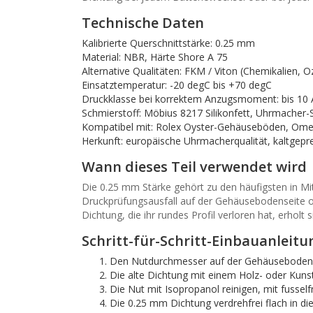
Technische Daten
Kalibrierte Querschnittstärke: 0.25 mm
Material: NBR, Härte Shore A 75
Alternative Qualitäten: FKM / Viton (Chemikalien
Einsatztemperatur: -20 degC bis +70 degC
Druckklasse bei korrektem Anzugsmoment: bis 10
Schmierstoff: Möbius 8217 Silikonfett, Uhrmacher-
Kompatibel mit: Rolex Oyster-Gehäuseböden, Omega
Herkunft: europäische Uhrmacherqualität, kaltgepre
Wann dieses Teil verwendet wird
Die 0.25 mm Stärke gehört zu den häufigsten in Mit
Druckprüfungsausfall auf der Gehäusebodenseite od
Dichtung, die ihr rundes Profil verloren hat, erho
Schritt-für-Schritt-Einbauanleitu
Den Nutdurchmesser auf der Gehäusebodens
Die alte Dichtung mit einem Holz- oder Kuns
Die Nut mit Isopropanol reinigen, mit fussel
Die 0.25 mm Dichtung verdrehfrei flach in die