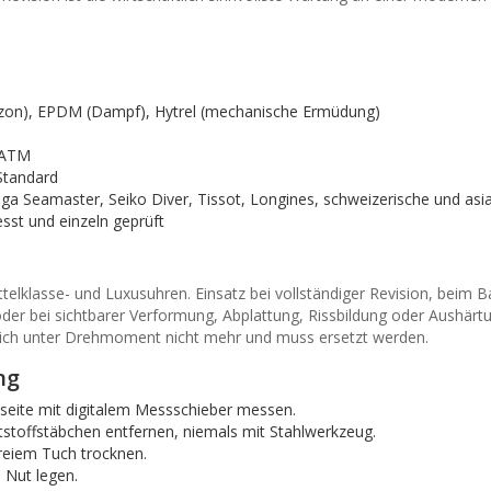
, Ozon), EPDM (Dampf), Hytrel (mechanische Ermüdung)
 ATM
Standard
 Seamaster, Seiko Diver, Tissot, Longines, schweizerische und asi
sst und einzeln geprüft
telklasse- und Luxusuhren. Einsatz bei vollständiger Revision, beim 
er bei sichtbarer Verformung, Abplattung, Rissbildung oder Aushärtu
lt sich unter Drehmoment nicht mehr und muss ersetzt werden.
ng
eite mit digitalem Messschieber messen.
tstoffstäbchen entfernen, niemals mit Stahlwerkzeug.
freiem Tuch trocknen.
 Nut legen.