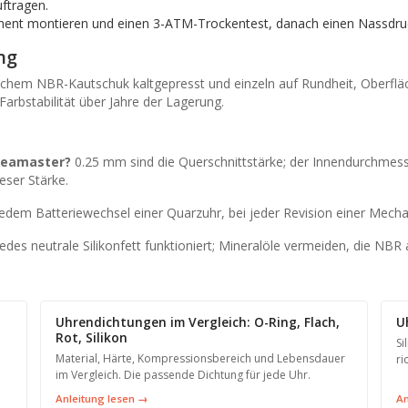
uftragen.
t montieren und einen 3-ATM-Trockentest, danach einen Nassdruc
ng
chem NBR-Kautschuk kaltgepresst und einzeln auf Rundheit, Oberfläc
Farbstabilität über Jahre der Lagerung.
Seamaster?
0.25 mm sind die Querschnittstärke; der Innendurchmes
eser Stärke.
edem Batteriewechsel einer Quarzuhr, bei jeder Revision einer Mechan
edes neutrale Silikonfett funktioniert; Mineralöle vermeiden, die NBR 
Uhrendichtungen im Vergleich: O-Ring, Flach,
U
Rot, Silikon
Si
Material, Härte, Kompressionsbereich und Lebensdauer
ri
im Vergleich. Die passende Dichtung für jede Uhr.
Anleitung lesen →
An