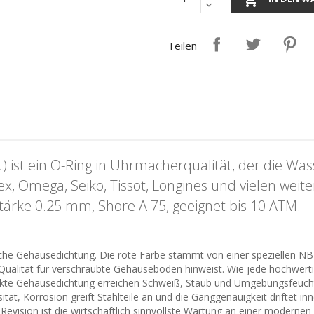
Teilen
 ist ein O-Ring in Uhrmacherqualität, der die Was
, Omega, Seiko, Tissot, Longines und vielen weit
Stärke 0.25 mm, Shore A 75, geeignet bis 10 ATM.
ische Gehäusedichtung. Die rote Farbe stammt von einer speziellen NB
Qualität für verschraubte Gehäuseböden hinweist. Wie jede hochwertig
kte Gehäusedichtung erreichen Schweiß, Staub und Umgebungsfeuchte 
sität, Korrosion greift Stahlteile an und die Ganggenauigkeit driftet
Revision ist die wirtschaftlich sinnvollste Wartung an einer modernen