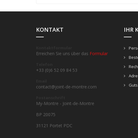
KONTAKT
IHR 
Kontaktformular
Persö
Erreichen Sie uns über das
Formular
Best
Telefon
Rech
+33 (0)6 52 09 84 53
Adre
Email
Guts
contact@joint-de-montre.com
Postanschrift
My-Montre - Joint-de-Montre
BP 20075
31121 Portet PDC