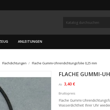
ZEUG
ANLEITUNGEN
Flachdichtungen
Flache Gummi-Uhrendichtungsfolie 0,25 mm
FLACHE GUMMI-UH
3,40 €
Ab
Bruttopreis
Flache Gummi-Uhrendichtungsfoli
Wasserdichtheit Ihrer Uhr wieder