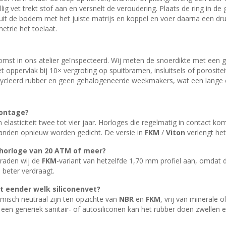
lig vet trekt stof aan en versnelt de veroudering. Plaats de ring in d
luit de bodem met het juiste matrijs en koppel en voer daarna een dru
etrie het toelaat.
komst in ons atelier geïnspecteerd. Wij meten de snoerdikte met een 
 oppervlak bij 10× vergroting op spuitbramen, insluitsels of porosite
cleerd rubber en geen gehalogeneerde weekmakers, wat een lange opsl
montage?
n elasticiteit twee tot vier jaar. Horloges die regelmatig in contact
anden opnieuw worden gedicht. De versie in
FKM
/
Viton
verlengt het 
khorloge van 20
ATM
of meer?
 raden wij de
FKM
-variant van hetzelfde 1,70 mm profiel aan, omdat
 beter verdraagt.
t eender welk siliconenvet?
isch neutraal zijn ten opzichte van
NBR
en
FKM
, vrij van minerale 
 een generiek sanitair- of autosiliconen kan het rubber doen zwellen 