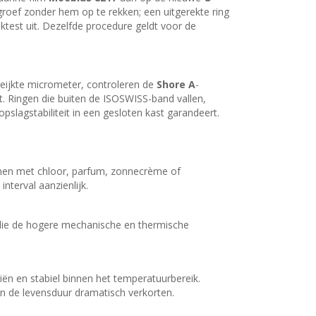
e groef zonder hem op te rekken; een uitgerekte ring
ktest uit. Dezelfde procedure geldt voor de
geijkte micrometer, controleren de
Shore A
-
it. Ringen die buiten de ISOSWISS-band vallen,
agstabiliteit in een gesloten kast garandeert.
 komen met chloor, parfum, zonnecrème of
interval aanzienlijk.
 die de hogere mechanische en thermische
oliën en stabiel binnen het temperatuurbereik.
en de levensduur dramatisch verkorten.