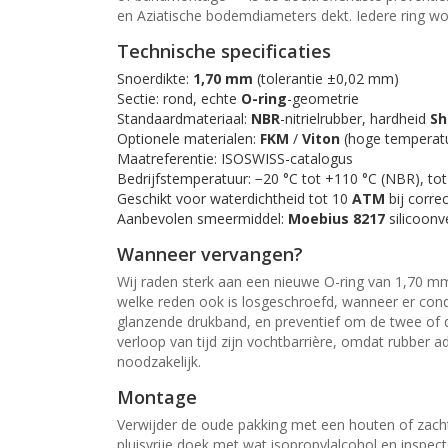
en Aziatische bodemdiameters dekt. Iedere ring wor
Technische specificaties
Snoerdikte:
1,70 mm
(tolerantie ±0,02 mm)
Sectie: rond, echte
O-ring
-geometrie
Standaardmateriaal:
NBR
-nitrielrubber, hardheid
Sh
Optionele materialen:
FKM
/
Viton
(hoge temperatu
Maatreferentie: ISOSWISS-catalogus
Bedrijfstemperatuur: −20 °C tot +110 °C (NBR), to
Geschikt voor waterdichtheid tot 10
ATM
bij corre
Aanbevolen smeermiddel:
Moebius 8217
silicoonv
Wanneer vervangen?
Wij raden sterk aan een nieuwe O-ring van 1,70 mm
welke reden ook is losgeschroefd, wanneer er cond
glanzende drukband, en preventief om de twee of d
verloop van tijd zijn vochtbarrière, omdat rubber 
noodzakelijk.
Montage
Verwijder de oude pakking met een houten of zach
pluisvrije doek met wat isopropylalcohol en inspe