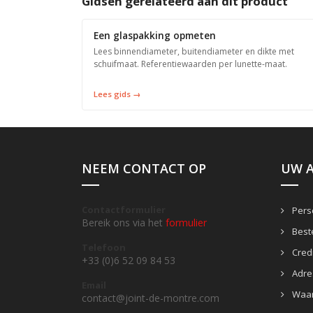
Gidsen gerelateerd aan dit product
Een glaspakking opmeten
Lees binnendiameter, buitendiameter en dikte met
schuifmaat. Referentiewaarden per lunette-maat.
Lees gids →
NEEM CONTACT OP
UW 
Contactformulier
Perso
Bereik ons via het
formulier
Beste
Telefoon
Credi
+33 (0)6 52 09 84 53
Adre
Email
Waa
contact@joint-de-montre.com