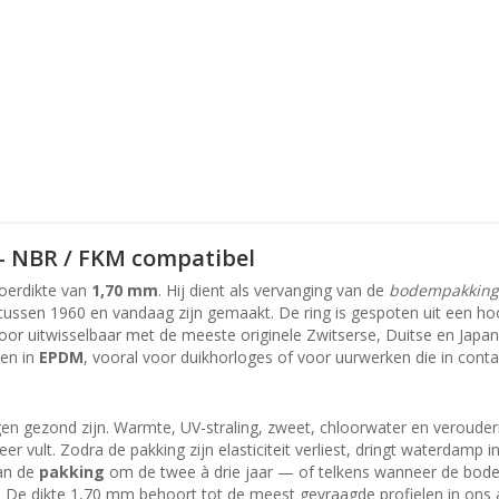
— NBR / FKM compatibel
oerdikte van
1,70 mm
. Hij dient als vervanging van de
bodempakking
tussen 1960 en vandaag zijn gemaakt. De ring is gespoten uit een 
 uitwisselbaar met de meeste originele Zwitserse, Duitse en Japanse
 en in
EPDM
, vooral voor duikhorloges of voor uurwerken die in con
ngen gezond zijn. Warmte, UV-straling, zweet, chloorwater en verouder
 vult. Zodra de pakking zijn elasticiteit verliest, dringt waterdamp i
van de
pakking
om de twee à drie jaar — of telkens wanneer de bodem
 De dikte 1,70 mm behoort tot de meest gevraagde profielen in ons a