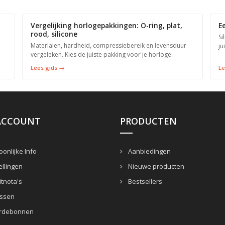
Vergelijking horlogepakkingen: O-ring, plat,
E
rood, silicone
Si
Materialen, hardheid, compressiebereik en levensduur
ju
vergeleken. Kies de juiste pakking voor je horloge.
Lees gids →
Le
ACCOUNT
PRODUCTEN
onlijke Info
Aanbiedingen
llingen
Nieuwe producten
tnota's
Bestsellers
ssen
rdebonnen