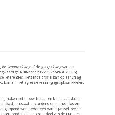
, de
kroonpakking
of de
glaspakking
van een
hoogwaardige
NBR
-nitrielrubber (
Shore A
70 ± 5)
 referenties. Hetzelfde profiel kan op aanvraag
tact komen met agressieve reinigingsoplosmiddelen.
ing maken het rubber harder en kleiner, totdat de
n de kast, ontstaat er condens onder het glas en
 geopend wordt voor een batterijwissel, revisie
telier, omdat hij een groot deel van de Europese