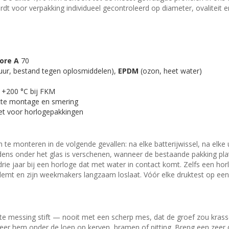
dt voor verpakking individueel gecontroleerd op diameter, ovaliteit e
ore A
70
ur, bestand tegen oplosmiddelen),
EPDM
(ozon, heet water)
t +200 °C bij FKM
cte montage en smering
et voor horlogepakkingen
 te monteren in de volgende gevallen: na elke batterijwissel, na elk
ens onder het glas is verschenen, wanneer de bestaande pakking plat
rie jaar bij een horloge dat met water in contact komt. Zelfs een ho
ademt en zijn weekmakers langzaam loslaat. Vóór elke druktest op ee
te messing stift — nooit met een scherp mes, dat de groef zou kras
cteer hem onder de loep op kerven, bramen of pitting. Breng een zeer