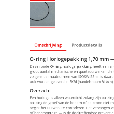
Omschrijving
Productdetails
O-ring Horlogepakking 1,70 mm 
Deze ronde
O-ring
horloge-
pakking
heeft een sn
groot aantal mechanische en quartzuurwerken die 
volgens de maatnormen van ISOSWISS en is daardoor
ook worden geleverd in
FKM
(handelsnaam
Viton
)
Overzicht
Een horloge is alleen waterdicht zolang zijn pakki
pakking de groef van de bodem of de kroon niet meer
begint het uurwerk te corroderen. Het vervangen 
of bandmontage — is de doeltreffendste preventie.