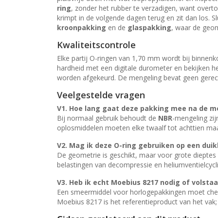
ring
, zonder het rubber te verzadigen, want overtol
krimpt in de volgende dagen terug en zit dan los. S
kroonpakking
en de
glaspakking
, waar de geom
Kwaliteitscontrole
Elke partij O-ringen van 1,70 mm wordt bij binnen
hardheid met een digitale durometer en bekijken het
worden afgekeurd. De mengeling bevat geen gerecy
Veelgestelde vragen
V1. Hoe lang gaat deze pakking mee na de 
Bij normaal gebruik behoudt de
NBR
-mengeling zij
oplosmiddelen moeten elke twaalf tot achttien ma
V2. Mag ik deze O-ring gebruiken op een dui
De geometrie is geschikt, maar voor grote dieptes
belastingen van decompressie en heliumventielcycli
V3. Heb ik echt
Moebius 8217
nodig of volstaa
Een smeermiddel voor horlogepakkingen moet chem
Moebius 8217 is het referentieproduct van het vak;