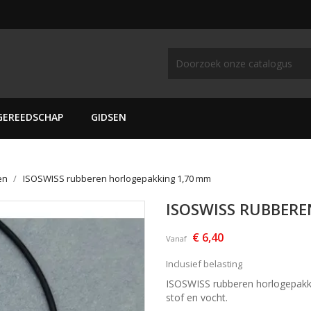
GEREEDSCHAP
GIDSEN
en
ISOSWISS rubberen horlogepakking 1,70 mm
ISOSWISS RUBBER
€ 6,40
Vanaf
Inclusief belasting
ISOSWISS rubberen horlogepakki
stof en vocht.