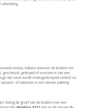
n afwerking.
e uurwerk-revisie, telkens wanneer de bodem om
, gescheurd, gedraaid of voorzien is van een
rloge dat nooit wordt ondergedompeld verliest na
n vacuüm- of nattester is een nieuwe pakking
sen. Reinig de groef van de bodem met een
 dunne film
Moebius 8217
aan op de nieuwe
O-