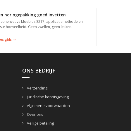
en horlogepakking goed invetten
liconenvet vs Moebius 8217, applicatiemethode en
iste hoeveelheid. Geen zwellen, geen lekken.
es gids →
ONS BEDRIJF
Verzending
Juridische kennisgeving
Algemene voorwaarden
Over ons
Veilige betaling