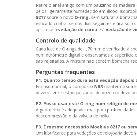
Retire o anel antigo com um pauzinho de madeira
pelos ligeiramente humedecido em álcool isopropíl
8217
sobre o novo
O-ring
, sem saturar a borrach
esticado contrai-se nos dias seguintes e fica so
aplica-se à
vedação de coroa
e à
vedação de vi
Controlo de qualidade
Cada lote de O-rings de 1,70 mm é verificado à 
num durómetro digital e observamos a superfície 
são rejeitados. A mistura não contém borracha rec
Perguntas frequentes
P1. Quanto tempo dura esta vedação depois
Em uso normal, o composto
NBR
mantém a sua ela
devem ser re-estanqueizados de doze em doze ou
P2. Posso usar este O-ring num relógio de m
A geometria é adequada, mas para profundidades
descompressão e da válvula de hélio.
P3. É mesmo necessário
Moebius 8217
ou serv
Um lubrificante para vedações de relojoaria deve