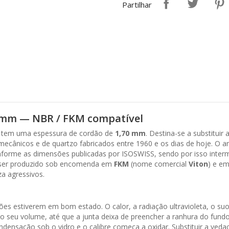
Partilhar
0 mm — NBR / FKM compatível
, tem uma espessura de cordão de
1,70 mm
. Destina-se a substituir 
ecânicos e de quartzo fabricados entre 1960 e os dias de hoje. O a
forme as dimensões publicadas por ISOSWISS, sendo por isso intermu
e ser produzido sob encomenda em
FKM
(nome comercial
Viton
) e e
a agressivos.
s estiverem em bom estado. O calor, a radiação ultravioleta, o suor
seu volume, até que a junta deixa de preencher a ranhura do fundo 
condensação sob o vidro e o calibre começa a oxidar. Substituir a ve