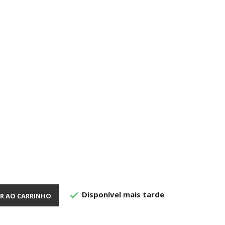
Disponível mais tarde

R AO CARRINHO