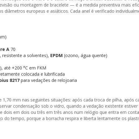
 revisão ou montagem de bracelete — é a medida preventiva mais efi
dos diâmetros europeus e asiáticos. Cada anel é verificado individu
mm)
re A
70
 resistente a solventes),
EPDM
(ozono, água quente)
R), até +200 °C em FKM
rretamente colocada e lubrificada
ius 8217
para vedações de relojoaria
70 mm nas seguintes situações: após cada troca de pilha, após cad
ervar condensação sob o vidro, quando a vedação existente estiver 
de dois em dois ou três em três anos num relógio que entra em con
 do tempo, porque a borracha respira e liberta lentamente os plastif