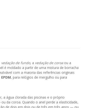
a
vedação de fundo
, a
vedação de coroa
ou a
nél é moldado a partir de uma mistura de borracha
tvável com a maioria das referências originais
m
EPDM
, para relógios de mergulho ou para
, a água clorada das piscinas e o próprio
ou da coroa. Quando o anel perde a elasticidade,
dação de dois em dois ou de três em três anos — ou