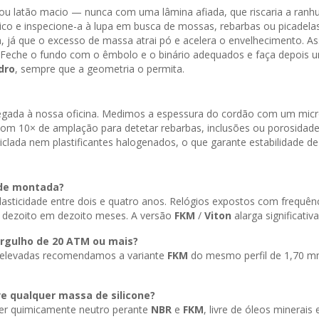
 ou latão macio — nunca com uma lâmina afiada, que riscaria a ran
ico e inspecione-a à lupa em busca de mossas, rebarbas ou picadelas
a, já que o excesso de massa atrai pó e acelera o envelhecimento. As
lto. Feche o fundo com o êmbolo e o binário adequados e faça depoi
dro
, sempre que a geometria o permita.
chegada à nossa oficina. Medimos a espessura do cordão com um mic
com 10× de amplação para detetar rebarbas, inclusões ou porosidad
iclada nem plastificantes halogenados, o que garante estabilidade de
 de montada?
sticidade entre dois e quatro anos. Relógios expostos com frequênci
 dezoito em dezoito meses. A versão
FKM
/
Viton
alarga significativ
ergulho de 20
ATM
ou mais?
 elevadas recomendamos a variante
FKM
do mesmo perfil de 1,70 mm
e qualquer massa de silicone?
 ser quimicamente neutro perante
NBR
e
FKM
, livre de óleos minerais