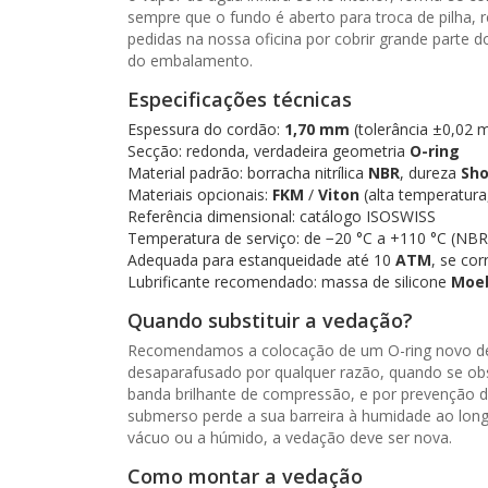
sempre que o fundo é aberto para troca de pilha,
pedidas na nossa oficina por cobrir grande parte 
do embalamento.
Especificações técnicas
Espessura do cordão:
1,70 mm
(tolerância ±0,02 
Secção: redonda, verdadeira geometria
O-ring
Material padrão: borracha nitrílica
NBR
, dureza
Sho
Materiais opcionais:
FKM
/
Viton
(alta temperatura,
Referência dimensional: catálogo ISOSWISS
Temperatura de serviço: de −20 °C a +110 °C (NB
Adequada para estanqueidade até 10
ATM
, se co
Lubrificante recomendado: massa de silicone
Moeb
Quando substituir a vedação?
Recomendamos a colocação de um O-ring novo de 1,
desaparafusado por qualquer razão, quando se obs
banda brilhante de compressão, e por prevenção 
submerso perde a sua barreira à humidade ao longo
vácuo ou a húmido, a vedação deve ser nova.
Como montar a vedação