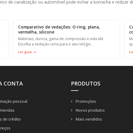
érico de canalização ou automóvel pode inchar a borracha e reduzir dr
Comparativo de vedações: O-ring, plana,
C
vermelha, silicone
c
Materiais, dureza, gama de compressão e vida útil.
Ma
.
Escolha a vedação certa para o seu relógio.
qu
Ler guia →
Le
A CONTA
PRODUTOS
rmação pessoal
Promoções
mendas
Novos produtos
 de crédito
Mais vendidos
reços