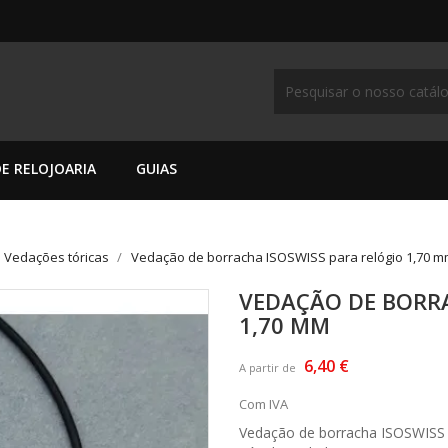
E RELOJOARIA
GUIAS
Vedações tóricas
Vedação de borracha ISOSWISS para relógio 1,70 
VEDAÇÃO DE BORRA
1,70 MM
6,40 €
A partir de
Com IVA
Vedação de borracha ISOSWISS p