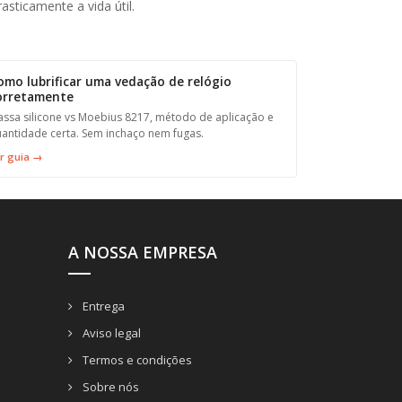
asticamente a vida útil.
omo lubrificar uma vedação de relógio
orretamente
ssa silicone vs Moebius 8217, método de aplicação e
antidade certa. Sem inchaço nem fugas.
r guia →
A NOSSA EMPRESA
Entrega
Aviso legal
Termos e condições
Sobre nós