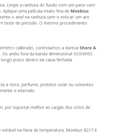
hura. Limpe a ranhura do fundo com um pano sem
. Aplique uma película muito fina de
Moebius
sente o anel na ranhura sem o esticar; um aro
s um teste de pressão. O mesmo procedimento
rómetro calibrado, controlamos a dureza
Shore A
e. Os anéis fora da banda dimensional ISOSWISS
 longo prazo dentro da caixa fechada.
a a cloro, perfume, protetor solar ou solventes
amente o intervalo.
, por suportar melhor as cargas dos ciclos de
 e estável na faixa de temperatura. Moebius 8217 é