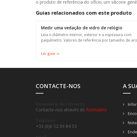
o produto de referência do ofício; um silicone gen
Guias relacionados com este produto
Medir uma vedação de vidro de relógio
Leia o diâmetro interior, exterior e a espessura com
paquímetro. Valores de referência por tamanho de aro
Ler guia →
CONTACTE-NOS
A SU
Formulário de contacto
Info
Contacte-nos através do
formulário
Enco
Telefone
Notas
+33 (0)6 52 09 84 53
Ende
Email