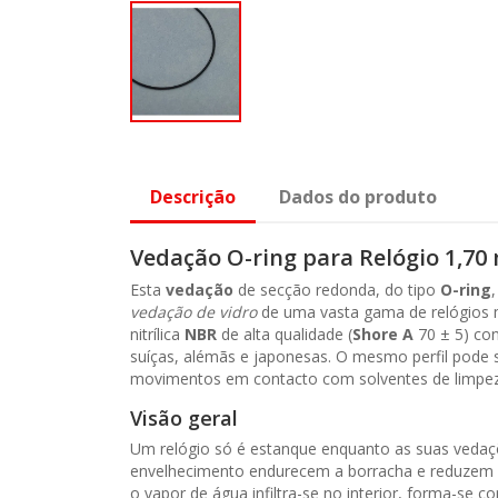
Descrição
Dados do produto
Vedação O-ring para Relógio 1,7
Esta
vedação
de secção redonda, do tipo
O-ring
vedação de vidro
de uma vasta gama de relógios m
nitrílica
NBR
de alta qualidade (
Shore A
70 ± 5) con
suíças, alémãs e japonesas. O mesmo perfil pod
movimentos em contacto com solventes de limpez
Visão geral
Um relógio só é estanque enquanto as suas vedaçõe
envelhecimento endurecem a borracha e reduzem o 
o vapor de água infiltra-se no interior, forma-se 