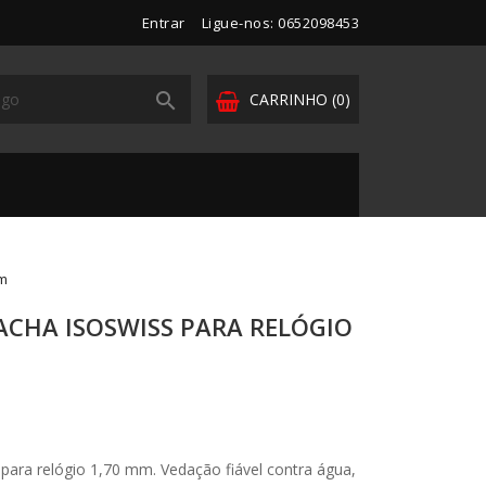
Entrar
Ligue-nos: 0652098453

CARRINHO
(0)
mm
CHA ISOSWISS PARA RELÓGIO
ara relógio 1,70 mm. Vedação fiável contra água,