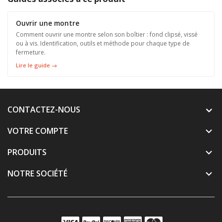
Ouvrir une montre
Comment ouvrir une montre selon son boîtier : fond clipsé, vissé
ou à vis. Identification, outils et méthode pour chaque type de
fermeture.
Lire le guide →
CONTACTEZ-NOUS
VOTRE COMPTE

PRODUITS

NOTRE SOCIÉTÉ
