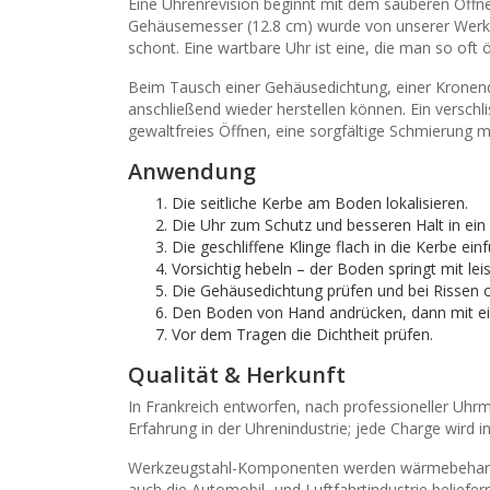
Eine Uhrenrevision beginnt mit dem sauberen Öffne
Gehäusemesser (12.8 cm) wurde von unserer Werksta
schont. Eine wartbare Uhr ist eine, die man so oft 
Beim Tausch einer Gehäusedichtung, einer Kronendi
anschließend wieder herstellen können. Ein verschli
gewaltfreies Öffnen, eine sorgfältige Schmierung m
Anwendung
Die seitliche Kerbe am Boden lokalisieren.
Die Uhr zum Schutz und besseren Halt in ein
Die geschliffene Klinge flach in die Kerbe ein
Vorsichtig hebeln – der Boden springt mit lei
Die Gehäusedichtung prüfen und bei Rissen o
Den Boden von Hand andrücken, dann mit ein
Vor dem Tragen die Dichtheit prüfen.
Qualität & Herkunft
In Frankreich entworfen, nach professioneller Uhr
Erfahrung in der Uhrenindustrie; jede Charge wird 
Werkzeugstahl-Komponenten werden wärmebehandel
auch die Automobil- und Luftfahrtindustrie beliefe