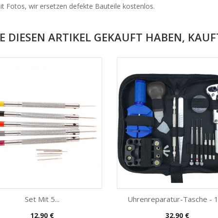
t Fotos, wir ersetzen defekte Bauteile kostenlos.
E DIESEN ARTIKEL GEKAUFT HABEN, KAUFT
Set Mit 5...
Uhrenreparatur-Tasche - 12
Preis
Preis
12,90 €
32,90 €