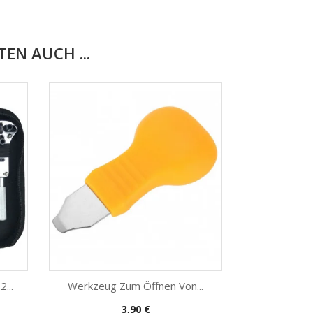
EN AUCH ...
...
Werkzeug Zum Öffnen Von...
Preis
3,90 €