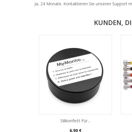
Ja, 24 Monate. Kontaktieren Sie unseren Support mi
KUNDEN, DI
Silikonfett Für...
Preis
6,90 €