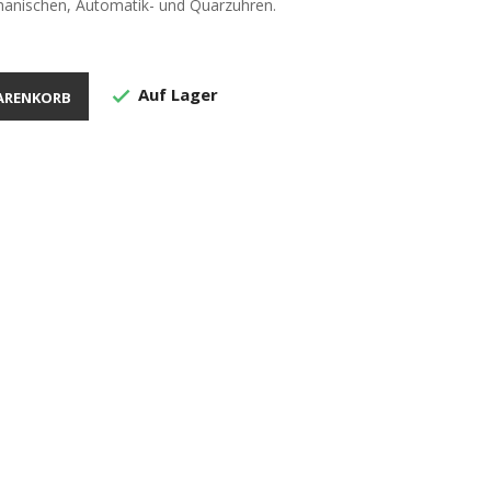
hanischen, Automatik- und Quarzuhren.
Auf Lager

ARENKORB