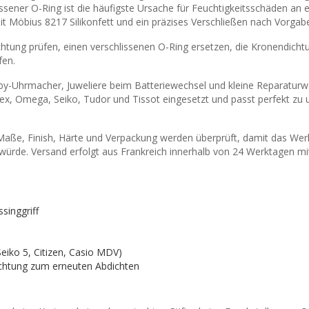
ssener O-Ring ist die häufigste Ursache für Feuchtigkeitsschäden an e
it Möbius 8217 Silikonfett und ein präzises Verschließen nach Vorgab
chtung prüfen, einen verschlissenen O-Ring ersetzen, die Kronendich
fen.
by-Uhrmacher, Juweliere beim Batteriewechsel und kleine Reparaturwe
x, Omega, Seiko, Tudor und Tissot eingesetzt und passt perfekt zu 
 Maße, Finish, Härte und Verpackung werden überprüft, damit das Werk
würde. Versand erfolgt aus Frankreich innerhalb von 24 Werktagen mi
singgriff
Seiko 5, Citizen, Casio MDV)
chtung zum erneuten Abdichten