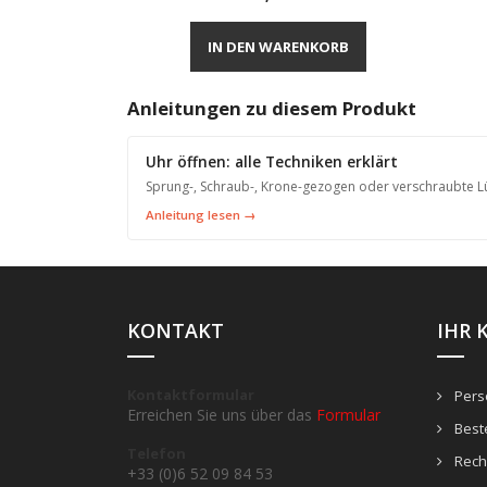
Vorschau

IN DEN WARENKORB
Anleitungen zu diesem Produkt
Uhr öffnen: alle Techniken erklärt
Sprung-, Schraub-, Krone-gezogen oder verschraubte Lü
Anleitung lesen →
KONTAKT
IHR 
Kontaktformular
Persö
Erreichen Sie uns über das
Formular
Best
Telefon
Rech
+33 (0)6 52 09 84 53