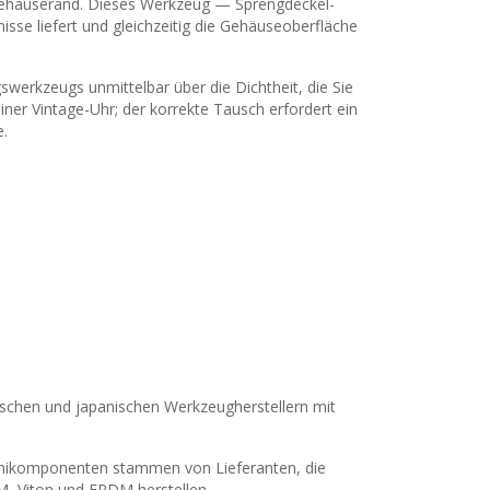
m Gehäuserand. Dieses Werkzeug — Sprengdeckel-
se liefert und gleichzeitig die Gehäuseoberfläche
werkzeugs unmittelbar über die Dichtheit, die Sie
iner Vintage-Uhr; der korrekte Tausch erfordert ein
e.
ischen und japanischen Werkzeugherstellern mit
mikomponenten stammen von Lieferanten, die
KM, Viton und EPDM herstellen.