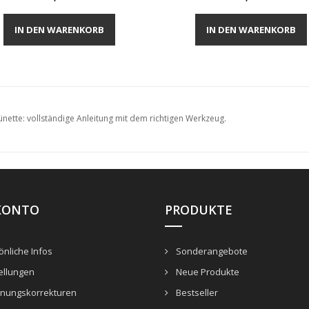
Vorschau
Vorschau


IN DEN WARENKORB
IN DEN WARENKORB
nette: vollständige Anleitung mit dem richtigen Werkzeug.
KONTO
PRODUKTE
nliche Infos
Sonderangebote
ellungen
Neue Produkte
nungskorrekturen
Bestseller