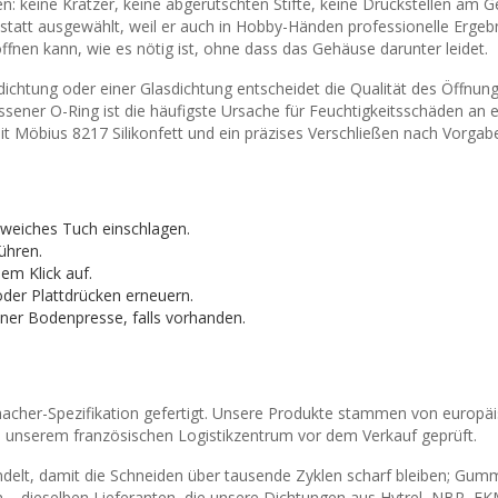
n: keine Kratzer, keine abgerutschten Stifte, keine Druckstellen a
tt ausgewählt, weil er auch in Hobby-Händen professionelle Ergebnis
öffnen kann, wie es nötig ist, ohne dass das Gehäuse darunter leidet.
chtung oder einer Glasdichtung entscheidet die Qualität des Öffnungs
ssener O-Ring ist die häufigste Ursache für Feuchtigkeitsschäden an e
it Möbius 8217 Silikonfett und ein präzises Verschließen nach Vorgab
 weiches Tuch einschlagen.
führen.
sem Klick auf.
der Plattdrücken erneuern.
er Bodenpresse, falls vorhanden.
macher-Spezifikation gefertigt. Unsere Produkte stammen von europä
in unserem französischen Logistikzentrum vor dem Verkauf geprüft.
t, damit die Schneiden über tausende Zyklen scharf bleiben; Gum
rn – dieselben Lieferanten, die unsere Dichtungen aus Hytrel, NBR, F