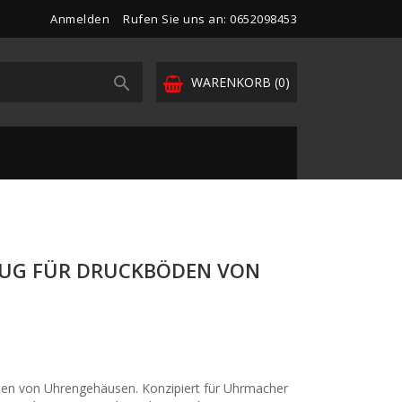
Anmelden
Rufen Sie uns an: 0652098453

WARENKORB
(0)
UG FÜR DRUCKBÖDEN VON
en von Uhrengehäusen. Konzipiert für Uhrmacher