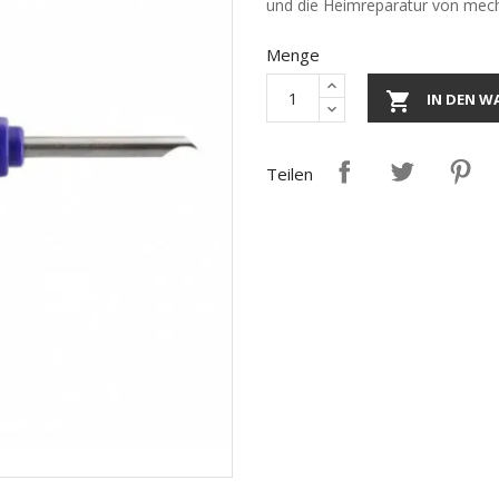
und die Heimreparatur von mec
Menge

IN DEN W
Teilen