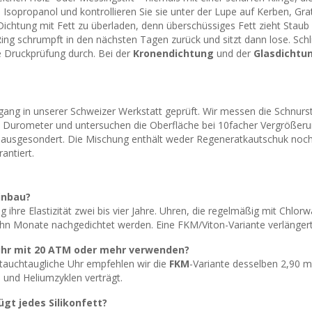
sopropanol und kontrollieren Sie sie unter der Lupe auf Kerben, Grat
chtung mit Fett zu überladen, denn überschüssiges Fett zieht Staub a
Ring schrumpft in den nächsten Tagen zurück und sitzt dann lose. S
 Druckprüfung durch. Bei der
Kronendichtung
und der
Glasdichtu
ng in unserer Schweizer Werkstatt geprüft. Wir messen die Schnurst
n Durometer und untersuchen die Oberfläche bei 10facher Vergrößerun
ausgesondert. Die Mischung enthält weder Regeneratkautschuk noch
antiert.
inbau?
g ihre Elastizität zwei bis vier Jahre. Uhren, die regelmäßig mit Ch
hn Monate nachgedichtet werden. Eine FKM/Viton-Variante verlängert d
uhr mit 20
ATM
oder mehr verwenden?
eftauchtaugliche Uhr empfehlen wir die
FKM
-Variante desselben 2,90 m
nd Heliumzyklen verträgt.
gt jedes Silikonfett?