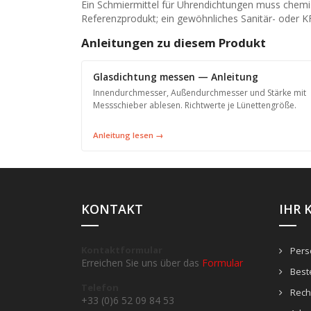
Ein Schmiermittel für Uhrendichtungen muss chemi
Referenzprodukt; ein gewöhnliches Sanitär- oder K
Anleitungen zu diesem Produkt
Glasdichtung messen — Anleitung
Innendurchmesser, Außendurchmesser und Stärke mit
Messschieber ablesen. Richtwerte je Lünettengröße.
Anleitung lesen →
KONTAKT
IHR 
Kontaktformular
Persö
Erreichen Sie uns über das
Formular
Best
Telefon
Rech
+33 (0)6 52 09 84 53