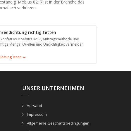
eständig. Möbius 8217 ist in der Branche das
amatisch verkürzen.
hrendichtung richtig fetten
likonfett vs Moebius 8217, Auftragsmethode und
chtige Menge. Quellen und Undichtigkeit vermeiden.
leitung lesen →
UNSER UNTERNEHMEN
Versand
Impressum
Allgemeine Geschäftsbedingungen