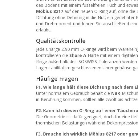
des Bodens mit einem fusselfreien Tuch und etwas I
Möbius 8217
auf den neuen O-Ring auf, ohne die Di
Dichtung ohne Dehnung in die Nut; ein gedehnter 
und Drehmoment und führen Sie anschließend eine
erlaubt.
Qualitätskontrolle
Jede Charge 2,90 mm O-Ringe wird beim Wareneinga
kontrollieren die
Shore A
-Härte mit einem digitale
Ringe außerhalb der ISOSWISS-Toleranzen werden 
Lagerstabilität im geschlossenen Uhrengehäuse gar
Häufige Fragen
F1. Wie lange hält diese Dichtung nach dem E
Unter normalem Gebrauch behält die
NBR
-Mischun
in Berührung kommen, sollten alle zwölf bis achtze
F2. Kann ich diesen O-Ring auf einer Taucher
Die Geometrie ist dafür geeignet, doch für eine ti
thermischen Belastungen während Dekompression u
F3. Brauche ich wirklich
Möbius 8217
oder genü