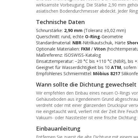
wirksamste Vorbeugung. Die Stärke 2,90 mm gehört 
asiatischen Bodendurchmesser abdeckt. Jeder Ring
Technische Daten
Schnurstärke:
2,90 mm
(Toleranz ±0,02 mm)
Querschnitt: rund, echte
O-Ring
-Geometrie
Standardmaterial:
NBR
-Nitrilkautschuk, Härte
Shor
Optionale Materialien:
FKM
/
Viton
(hochtemperatur
Maßreferenz: ISOSWISS-Katalog
Einsatztemperatur: −20 °C bis +110 °C (NBR), bis 
Geeignet für Wasserdichtigkeit bis 10
ATM
, sofern
Empfohlenes Schmiermittel:
Möbius 8217
Silikonf
Wann sollte die Dichtung gewechselt
Wir empfehlen den Einbau eines neuen O-Rings von
Gehäuseboden aus irgendeinem Grund abgeschraubt 
verdreht oder mit einer glänzenden Druckspur verse
nie eingetaucht wird, verliert mit der Zeit ihre F
Vakuum- oder Nasstester ist eine frische Dichtung P
Einbauanleitung
Entfernen Sie zuerst die alte Dichtung mit einem we