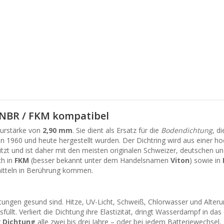
 NBR / FKM kompatibel
nurstärke von
2,90 mm
. Sie dient als Ersatz für die
Bodendichtung
, d
n 1960 und heute hergestellt wurden. Der Dichtring wird aus einer h
t und ist daher mit den meisten originalen Schweizer, deutschen un
ch in
FKM
(besser bekannt unter dem Handelsnamen
Viton
) sowie in
mitteln in Berührung kommen.
chtungen gesund sind. Hitze, UV-Licht, Schweiß, Chlorwasser und Alter
üllt. Verliert die Dichtung ihre Elastizität, dringt Wasserdampf in d
r
Dichtung
alle zwei bis drei Jahre – oder bei jedem Batteriewechsel