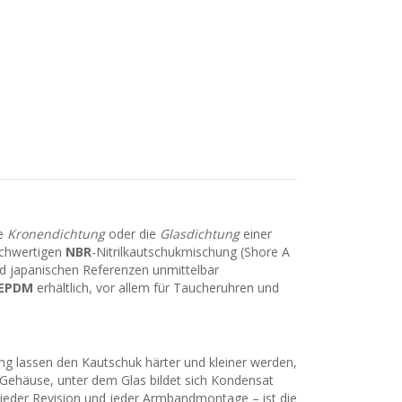
ie
Kronendichtung
oder die
Glasdichtung
einer
ochwertigen
NBR
-Nitrilkautschukmischung (Shore A
d japanischen Referenzen unmittelbar
EPDM
erhältlich, vor allem für Taucheruhren und
ung lassen den Kautschuk härter und kleiner werden,
as Gehäuse, unter dem Glas bildet sich Kondensat
, jeder Revision und jeder Armbandmontage – ist die