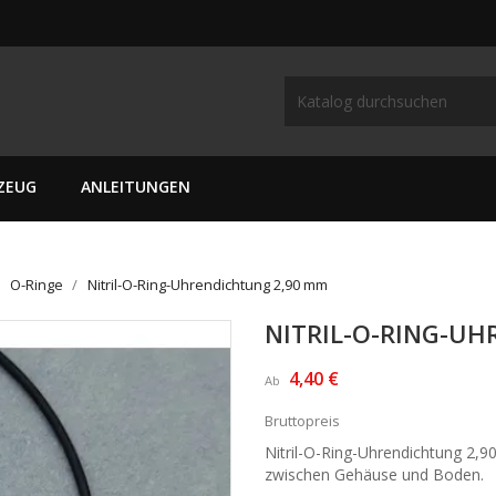
ZEUG
ANLEITUNGEN
O-Ringe
Nitril-O-Ring-Uhrendichtung 2,90 mm
NITRIL-O-RING-U
4,40 €
Ab
Bruttopreis
Nitril-O-Ring-Uhrendichtung 2,9
zwischen Gehäuse und Boden.