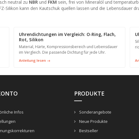
sch neutral zu
NBR
und
FKM
sein, frei von Mineralöl und temperaturb
FZ-Silikon kann den Kautschuk quellen lassen und die Lebensdauer dr
Uhrendichtungen im Vergleich: O-Ring, Flach,
U
Rot, Silikon
Si
Material, Härte, Kompressionsbereich und Lebensdauer
ri
im Vergleich. Die passende Dichtung für jede Uhr.
Anleitung lesen →
An
KONTO
PRODUKTE
nliche Infos
Sonderangebote
ellungen
Neue Produkte
nungskorrekturen
Bestseller