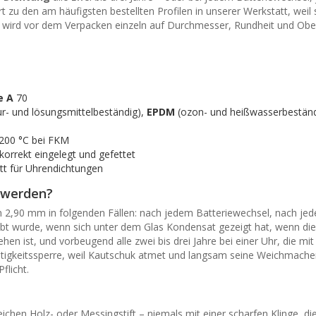
zu den am häufigsten bestellten Profilen in unserer Werkstatt, weil 
 wird vor dem Verpacken einzeln auf Durchmesser, Rundheit und Ober
e A
70
- und lösungsmittelbeständig),
EPDM
(ozon- und heißwasserbeständ
+200 °C bei FKM
 korrekt eingelegt und gefettet
ett für Uhrendichtungen
 werden?
 2,90 mm in folgenden Fällen: nach jedem Batteriewechsel, nach jede
wurde, wenn sich unter dem Glas Kondensat gezeigt hat, wenn die v
hen ist, und vorbeugend alle zwei bis drei Jahre bei einer Uhr, die mi
euchtigkeitssperre, weil Kautschuk atmet und langsam seine Weichmacher
flicht.
ichen Holz- oder Messingstift – niemals mit einer scharfen Klinge, di