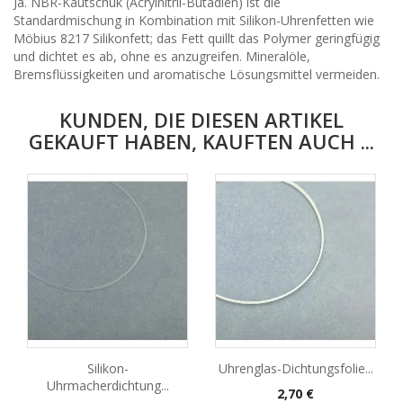
Ja. NBR-Kautschuk (Acrylnitril-Butadien) ist die
Standardmischung in Kombination mit Silikon-Uhrenfetten wie
Möbius 8217 Silikonfett; das Fett quillt das Polymer geringfügig
und dichtet es ab, ohne es anzugreifen. Mineralöle,
Bremsflüssigkeiten und aromatische Lösungsmittel vermeiden.
KUNDEN, DIE DIESEN ARTIKEL
GEKAUFT HABEN, KAUFTEN AUCH ...
Silikon-
Uhrenglas-Dichtungsfolie...
Uhrmacherdichtung...
Preis
2,70 €