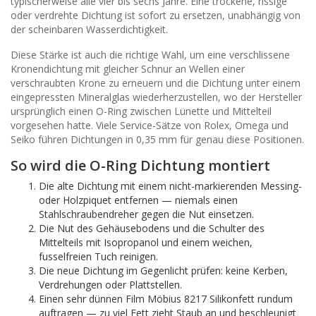
typischerweise alle vier bis sechs Jahre. Eine trockene, rissige
oder verdrehte Dichtung ist sofort zu ersetzen, unabhängig von
der scheinbaren Wasserdichtigkeit.
Diese Stärke ist auch die richtige Wahl, um eine verschlissene
Kronendichtung mit gleicher Schnur an Wellen einer
verschraubten Krone zu erneuern und die Dichtung unter einem
eingepressten Mineralglas wiederherzustellen, wo der Hersteller
ursprünglich einen O-Ring zwischen Lünette und Mittelteil
vorgesehen hatte. Viele Service-Sätze von Rolex, Omega und
Seiko führen Dichtungen in 0,35 mm für genau diese Positionen.
So wird die O-Ring Dichtung montiert
Die alte Dichtung mit einem nicht-markierenden Messing-
oder Holzpiquet entfernen — niemals einen
Stahlschraubendreher gegen die Nut einsetzen.
Die Nut des Gehäusebodens und die Schulter des
Mittelteils mit Isopropanol und einem weichen,
fusselfreien Tuch reinigen.
Die neue Dichtung im Gegenlicht prüfen: keine Kerben,
Verdrehungen oder Plattstellen.
Einen sehr dünnen Film Möbius 8217 Silikonfett rundum
auftragen — zu viel Fett zieht Staub an und beschleunigt