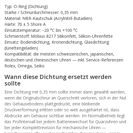
Typ: O-Ring (Dichtung)
Stärke / Schnurdurchmesser: 0,35 mm
Material: NBR-Kautschuk (Acrylnitril-Butadien)
Härte: 70 ± 5 Shore A
Einsatztemperatur: −20 °C bis +100 °C
Schmierstoff: Möbius 8217 Silikonfett, Silikon-Uhrenfette
Einsatz: Bodendichtung, Kronendichtung, Glasdichtung
(lünettengeladen)
Kompatibilität: die meisten schweizerischen, japanischen,
deutschen und chinesischen Uhren — inkl. Service-Referenzen
Rolex, Omega, Seiko
Wann diese Dichtung ersetzt werden
sollte
Eine Dichtung mit 0,35 mm sollte immer dann gewählt werden,
wenn die Originalschnur an Querschnitt verloren, sich in der Nut
des Gehäusebodens plattgedrückt, eine bleibende
Druckverformung erlitten oder so weit ausgehärtet ist, dass
Abdrücke am Gehäuse sichtbar werden. Im Normalbetrieb liegt
das Prüfintervall bei jedem Batteriewechsel für Quarzuhren und
bei jeder Komplettrevision für mechanische Uhren —