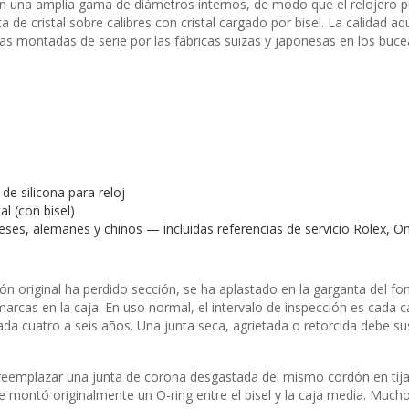
con una amplia gama de diámetros internos, de modo que el relojero 
de cristal sobre calibres con cristal cargado por bisel. La calidad aq
tas montadas de serie por las fábricas suizas y japonesas en los bucea
de silicona para reloj
al (con bisel)
neses, alemanes y chinos — incluidas referencias de servicio Rolex, 
n original ha perdido sección, se ha aplastado en la garganta del f
rcas en la caja. En uso normal, el intervalo de inspección es cada c
a cuatro a seis años. Una junta seca, agrietada o retorcida debe su
reemplazar una junta de corona desgastada del mismo cordón en tija
e montó originalmente un O-ring entre el bisel y la caja media. Mucho