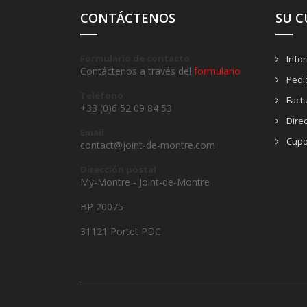
CONTÁCTENOS
SU 
Formulario de contacto
Info
Contáctenos a través del
formulario
Pedi
Teléfono
Fact
+33 (0)6 52 09 84 53
Dire
Email
Cupo
contact@joint-de-montre.com
Dirección postal
My-Montre - Joint-de-Montre
BP 20075
31121 Portet PDC