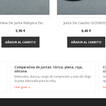
mina De Junta Relojera De...
Junta De Caucho ISOSWISS.
Precio
Precio
5,90 €
6,40 €
Vista rápida
Vista rápida


AÑADIR AL CARRITO
AÑADIR AL CARRITO
Comparativa de juntas: tórica, plana, roja,
C
silicona
c
Materiales, dureza, rango de compresión y vida útil. Elige
Gr
la junta adecuada para tu reloj.
ap
Leer guía →
Le