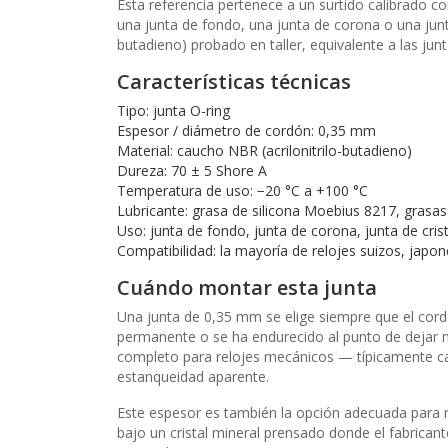
Esta referencia pertenece a un surtido calibrado 
una junta de fondo, una junta de corona o una junta 
butadieno) probado en taller, equivalente a las jun
Características técnicas
Tipo: junta O-ring
Espesor / diámetro de cordón: 0,35 mm
Material: caucho NBR (acrilonitrilo-butadieno)
Dureza: 70 ± 5 Shore A
Temperatura de uso: −20 °C a +100 °C
Lubricante: grasa de silicona Moebius 8217, grasas 
Uso: junta de fondo, junta de corona, junta de crist
Compatibilidad: la mayoría de relojes suizos, japo
Cuándo montar esta junta
Una junta de 0,35 mm se elige siempre que el cordó
permanente o se ha endurecido al punto de dejar ma
completo para relojes mecánicos — típicamente cad
estanqueidad aparente.
Este espesor es también la opción adecuada para 
bajo un cristal mineral prensado donde el fabricant