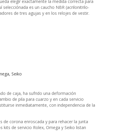
pueda elegir exactamente la medida correcta para
uí selecciónada es un caucho NBR (acrilonitrilo-
dores de tres agujas y en los relojes de vestir.
Omega, Seiko
ondo de caja, ha sufrido una deformación
ambio de pila para cuarzo y en cada servicio
stituirse inmediatamente, con independencia de la
s de corona enroscada y para rehacer la junta
s kits de servicio Rolex, Omega y Seiko listan