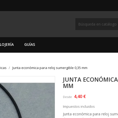
LOJERÍA
GUÍAS
ricas
Junta económica para reloj sumergible 0,35 mm
JUNTA ECONÓMICA 
MM
4,40 €
Desde
Impuestos incluidos
Junta económica para reloj sume