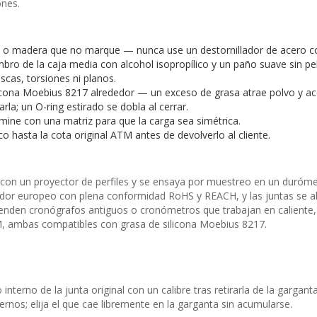
ones.
tón o madera que no marque — nunca use un destornillador de acero co
mbro de la caja media con alcohol isopropílico y un paño suave sin pe
scas, torsiones ni planos.
licona Moebius 8217 alrededor — un exceso de grasa atrae polvo y ac
arla; un O-ring estirado se dobla al cerrar.
mine con una matriz para que la carga sea simétrica.
 hasta la cota original ATM antes de devolverlo al cliente.
 con un proyector de perfiles y se ensaya por muestreo en un duróme
edor europeo con plena conformidad RoHS y REACH, y las juntas se alm
atienden cronógrafos antiguos o cronómetros que trabajan en caliente
, ambas compatibles con grasa de silicona Moebius 8217.
interno de la junta original con un calibre tras retirarla de la garga
rnos; elija el que cae libremente en la garganta sin acumularse.