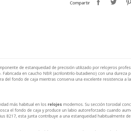
Compartir
onente de estanqueidad de precisión utilizado por relojeros profesi
 Fabricada en caucho NBR (acrilonitrilo-butadieno) con una dureza pr
a del fondo de caja mientras conserva una excelente resistencia a la 
eidad más habitual en los
relojes
modernos. Su sección toroidal conce
nrosca el fondo de caja y produce un labio autoreforzado cuando aume
us 8217, esta junta contribuye a una estanqueidad habitualmente de