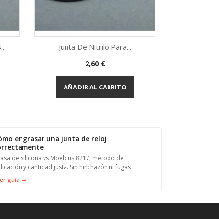
..
Junta De Nitrilo Para...
Precio
2,60 €
Vista rápida

AÑADIR AL CARRITO
ómo engrasar una junta de reloj
orrectamente
asa de silicona vs Moebius 8217, método de
licación y cantidad justa. Sin hinchazón ni fugas.
er guía →