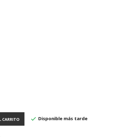
Disponible más tarde

L CARRITO