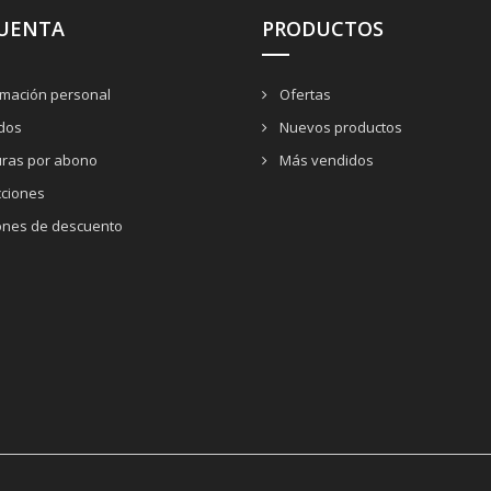
CUENTA
PRODUCTOS
rmación personal
Ofertas
dos
Nuevos productos
uras por abono
Más vendidos
cciones
nes de descuento