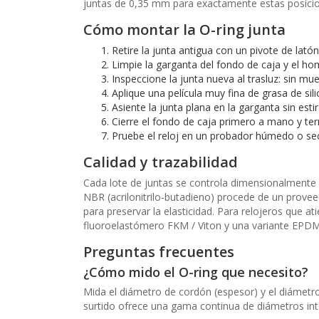
juntas de 0,35 mm para exactamente estas posici
Cómo montar la O-ring junta
Retire la junta antigua con un pivote de la
Limpie la garganta del fondo de caja y el ho
Inspeccione la junta nueva al trasluz: sin mue
Aplique una película muy fina de grasa de si
Asiente la junta plana en la garganta sin estir
Cierre el fondo de caja primero a mano y ter
Pruebe el reloj en un probador húmedo o seco
Calidad y trazabilidad
Cada lote de juntas se controla dimensionalmente
NBR (acrilonitrilo-butadieno) procede de un prove
para preservar la elasticidad. Para relojeros que 
fluoroelastómero FKM / Viton y una variante EPDM
Preguntas frecuentes
¿Cómo mido el O-ring que necesito?
Mida el diámetro de cordón (espesor) y el diámetro 
surtido ofrece una gama continua de diámetros inte