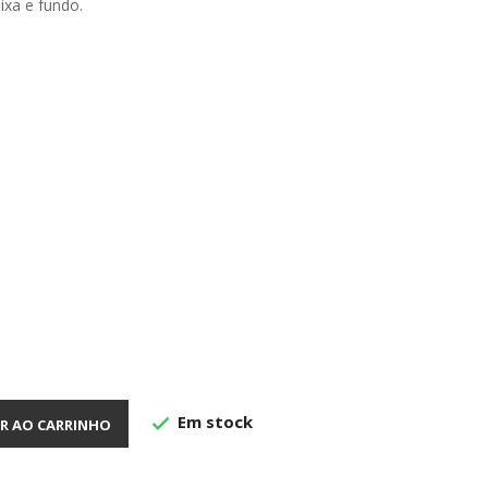
ixa e fundo.
Em stock

R AO CARRINHO