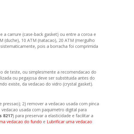
 a carrure (case-back gasket) ou entre a coroa e
 ATM (duche), 10 ATM (natacao), 20 ATM (mergulho
a sistematicamente, pois a borracha foi comprimida
elho de teste, ou simplesmente a recomendacao do
lizada ou pegajosa deve ser substituida antes do
o existe, da vedacao do vidro (crystal gasket).
 de pressao); 2) remover a vedacao usada com pinca
da vedacao usada com paquimetro digital para
s 8217
) para preservar a elasticidade e facilitar a
 uma vedacao do fundo
e
Lubrificar uma vedacao