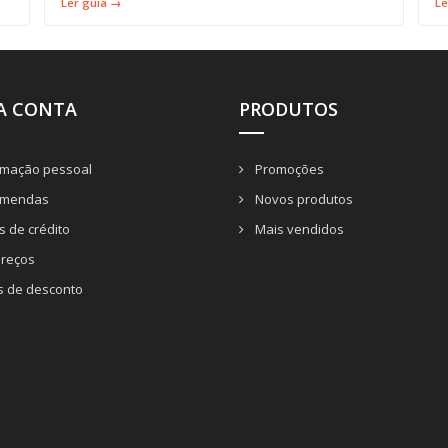
Ler guia →
Le
A CONTA
PRODUTOS
rmação pessoal
Promoções
mendas
Novos produtos
 de crédito
Mais vendidos
reços
s de desconto