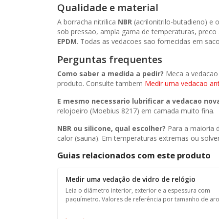
Qualidade e material
A borracha nitrilica
NBR
(acrilonitrilo-butadieno) e
sob pressao, ampla gama de temperaturas, preco a
EPDM
. Todas as vedacoes sao fornecidas em saco i
Perguntas frequentes
Como saber a medida a pedir?
Meca a vedaca
produto. Consulte tambem
Medir uma vedacao an
E mesmo necessario lubrificar a vedacao nov
relojoeiro (Moebius 8217) em camada muito fina.
NBR ou silicone, qual escolher?
Para a maioria d
calor (sauna). Em temperaturas extremas ou solve
Guias relacionados com este produto
Medir uma vedação de vidro de relógio
Leia o diâmetro interior, exterior e a espessura com
paquímetro. Valores de referência por tamanho de aro