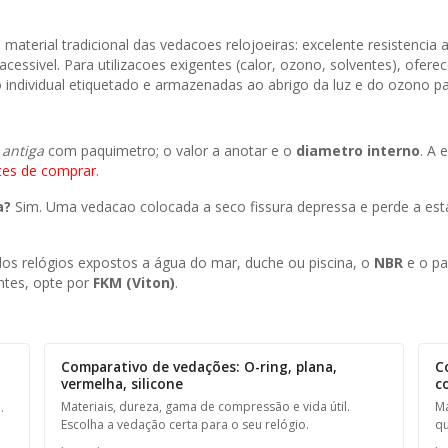
 o material tradicional das vedacoes relojoeiras: excelente resisten
cessivel. Para utilizacoes exigentes (calor, ozono, solventes), o
ndividual etiquetado e armazenadas ao abrigo da luz e do ozono para 
o
antiga
com paquimetro; o valor a anotar e o
diametro interno
. A 
tes de comprar
.
a?
Sim. Uma vedacao colocada a seco fissura depressa e perde a es
os relógios expostos a água do mar, duche ou piscina, o
NBR
e o pad
ntes, opte por
FKM (Viton)
.
Comparativo de vedações: O-ring, plana,
C
vermelha, silicone
c
Materiais, dureza, gama de compressão e vida útil.
Ma
.
Escolha a vedação certa para o seu relógio.
qu