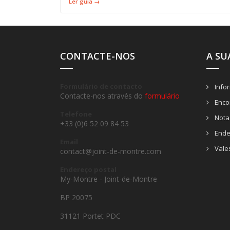
Ler guia →
CONTACTE-NOS
A SU
Formulário de contacto
Info
Contacte-nos através do
formulário
Enco
Telefone
Notas
+33 (0)6 52 09 84 53
Ende
Email
Vale
contact@joint-de-montre.com
Endereço postal
My-Montre - Joint-de-Montre
BP 20075
31121 Portet PDC