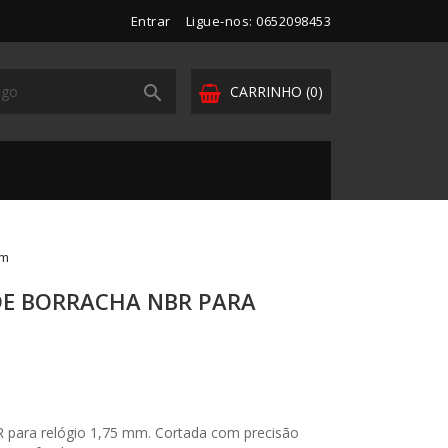
Entrar
Ligue-nos: 0652098453

CARRINHO
(0)
mm
DE BORRACHA NBR PARA
 para relógio 1,75 mm. Cortada com precisão