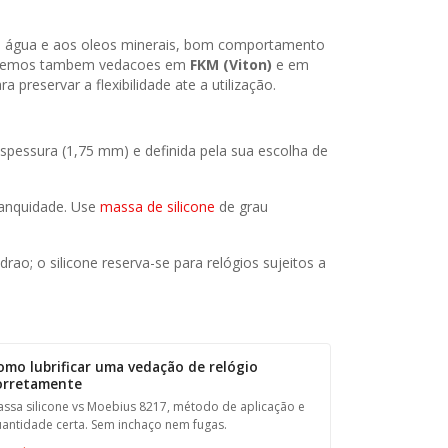
cia a água e aos oleos minerais, bom comportamento
ferecemos tambem vedacoes em
FKM (Viton)
e em
preservar a flexibilidade ate a utilização.
espessura (1,75 mm) e definida pela sua escolha de
tanquidade. Use
massa de silicone
de grau
rao; o silicone reserva-se para relógios sujeitos a
omo lubrificar uma vedação de relógio
orretamente
ssa silicone vs Moebius 8217, método de aplicação e
antidade certa. Sem inchaço nem fugas.