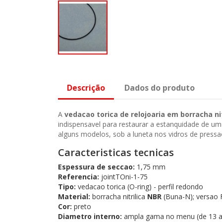
Descrição
Dados do produto
A
vedacao torica de relojoaria em borracha ni
indispensavel para restaurar a estanquidade de um
alguns modelos, sob a luneta nos vidros de press
Caracteristicas tecnicas
Espessura de seccao:
1,75 mm
Referencia:
jointTOni-1-75
Tipo:
vedacao torica (O-ring) - perfil redondo
Material:
borracha nitrilica
NBR
(Buna-N); versao 
Cor:
preto
Diametro interno:
ampla gama no menu (de 13 a