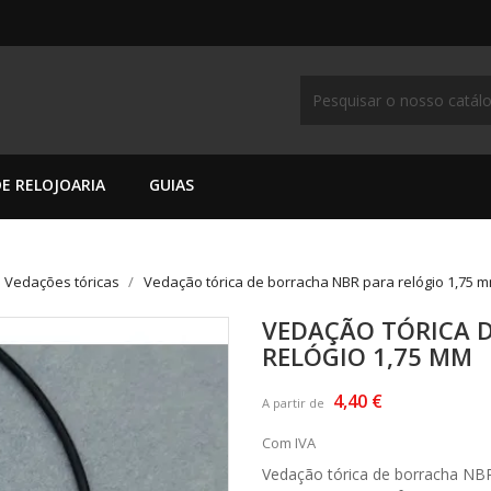
E RELOJOARIA
GUIAS
Vedações tóricas
Vedação tórica de borracha NBR para relógio 1,75 
VEDAÇÃO TÓRICA 
RELÓGIO 1,75 MM
4,40 €
A partir de
Com IVA
Vedação tórica de borracha NBR