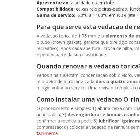
Apresentacao:
a unidade ou em lote
Compatibilidade:
caixas relojoeiras-padrao, fund
Gama de servico:
-20°C a +100°C em NBR (ate 
Para que serve esta vedacao de re
A vedacao torica de 1,75 mm e o
elemento de e
o tubo (crown gasket), garante que o relógio cons
recreativo). Apos cada abertura - troca de pilha,
e perdeu parte da sua elasticidade.
Quando renovar a vedacao torica
Varios sinais alertam: condensacao sob o vidro, v
relojoeiro de a trocar a cada
dois a quatro anos
relógio voltar ao servico. Uma revisao completa c
Como instalar uma vedacao O-rin
O procedimento e simples: 1) abrir a caixa com ch
antiestatica; 3)
desengordurar e limpar a ranhu
confirmar a medida a pedir; 5)
lubrificar ligeira
compressão; 6) colocar a vedacao na ranhura sem a
facilmente
.