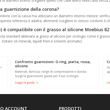
 diametri interni; scegliere quello che cade libero nella cava senza 
la guarnizione della corona?
rdone con la cassa ma utilizzano un diametro interno minore; verifica
 questa referenza è adatta; altrimenti scegliere lo stesso cordone 0,
) è compatibile con il grasso al silicone Moebius 82
ola standard abbinata ai grassi al silicone per orologio come il grasso
Evitare oli minerali, liquidi freni e solventi aromatici.
Confronto guarnizioni: O-ring, piatta, rossa,
C
silicone
ri
Gr
Materiali, durezza, range di compressione e durata.
ap
Scegli la guarnizione giusta per il tuo orologio.
Leggi la guida →
Le
UO ACCOUNT
PRODOTTI