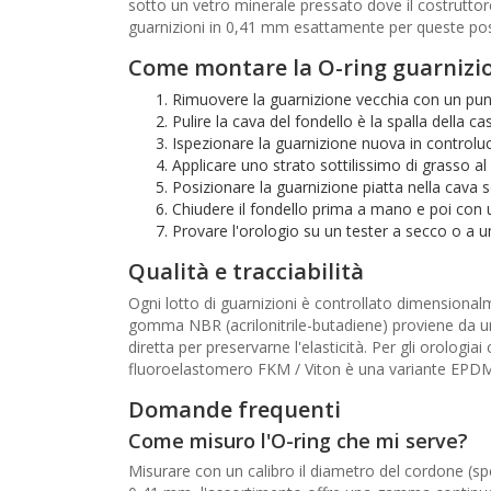
sotto un vetro minerale pressato dove il costrutto
guarnizioni in 0,41 mm esattamente per queste pos
Come montare la O-ring guarnizi
Rimuovere la guarnizione vecchia con un punt
Pulire la cava del fondello è la spalla della 
Ispezionare la guarnizione nuova in controluce:
Applicare uno strato sottilissimo di grasso al
Posizionare la guarnizione piatta nella cava s
Chiudere il fondello prima a mano e poi con u
Provare l'orologio su un tester a secco o a um
Qualità e tracciabilità
Ogni lotto di guarnizioni è controllato dimensiona
gomma NBR (acrilonitrile-butadiene) proviene da u
diretta per preservarne l'elasticità. Per gli orolog
fluoroelastomero FKM / Viton è una variante EPDM,
Domande frequenti
Come misuro l'O-ring che mi serve?
Misurare con un calibro il diametro del cordone (sp