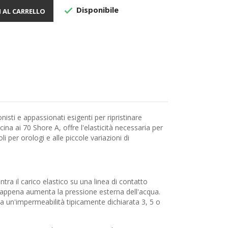
Disponibile

 AL CARRELLO
sti e appassionati esigenti per ripristinare
na ai 70 Shore A, offre l'elasticità necessaria per
per orologi e alle piccole variazioni di
ra il carico elastico su una linea di contatto
n appena aumenta la pressione esterna dell'acqua.
a un'impermeabilità tipicamente dichiarata 3, 5 o