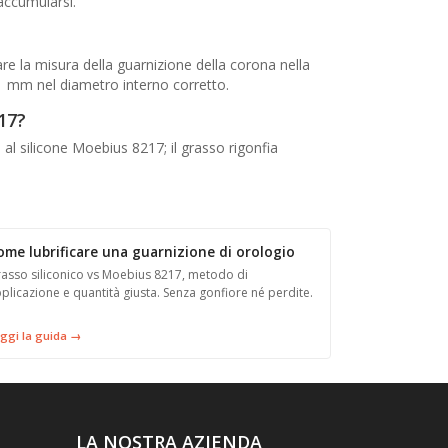
accumularsi.
re la misura della guarnizione della corona nella
41 mm nel diametro interno corretto.
17?
 al silicone Moebius 8217; il grasso rigonfia
ome lubrificare una guarnizione di orologio
asso siliconico vs Moebius 8217, metodo di
plicazione e quantità giusta. Senza gonfiore né perdite.
ggi la guida →
LA NOSTRA AZIENDA