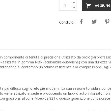

AGGIUNGI
Condividi
componente di tenuta di precisione utilizzato da orologiai professioni
Realizzata in gomma NBR (acrilonitrile-butadiene) con una durezza vici
antenendo al contempo un'ottima resistenza alla compressione, agli oli 
ta più diffuso sugli
orologio
moderni. La sua sezione toroidale concent
ello viene avvitato in sede e producendo un labbro autorinforzato no
con grasso al silicone Moebius 8217, questa guarnizione contribuisce 