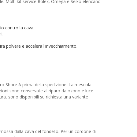
le. Molti kit service Rolex, Omega e Seiko elencano
io contro la cava.
i.
tira polvere e accelera l'invecchiamento.
tro Shore A prima della spedizione. La mescola
ioni sono conservate al riparo da ozono e luce
ra, sono disponibili su richiesta una variante
rimossa dalla cava del fondello. Per un cordone di