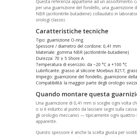
Questa referenza appartiene ad un assortimento ca
per una guarnizione del fondello, una guarnizione d
NBR (acrilonitrile-butadiene) collaudato in laborato
orologi classici.
Caratteristiche tecniche
Tipo: guarnizione O-ring
Spessore / diametro del cordone: 0,41 mm
Materiale: gomma NBR (acrilonitrile-butadiene)
Durezza: 70 ± 5 Shore A
Temperatura di esercizio: da −20 °C a +100 °C
Lubrificante: grasso al silicone Moebius 8217, grassi
Impiego: guarnizione del fondello, guarnizione della
Compatibilità: la maggior parte degli orologio sviz
Quando montare questa guarnizi
Una guarnizione di 0,41 mm si sceglie ogni volta ch
o si è indurito al punto da lasciare segni sulla cass
gli orologio meccanici — tipicamente ogni quattro-
apparente.
Questo spessore è anche la scelta giusta per sostitu