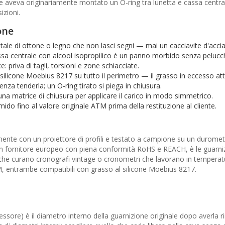
re aveva originariamente montato un O-ring tra lunetta e cassa centra
izioni.
one
ale di ottone o legno che non lasci segni — mai un cacciavite d'accia
cassa centrale con alcool isopropilico è un panno morbido senza pelucch
 priva di tagli, torsioni e zone schiacciate.
 silicone Moebius 8217 su tutto il perimetro — il grasso in eccesso at
enza tenderla; un O-ring tirato si piega in chiusura.
na matrice di chiusura per applicare il carico in modo simmetrico.
ido fino al valore originale ATM prima della restituzione al cliente.
lmente con un proiettore di profili e testato a campione su un durome
n fornitore europeo con piena conformità RoHS e REACH, è le guarniz
iai che curano cronografi vintage o cronometri che lavorano in temperatu
 entrambe compatibili con grasso al silicone Moebius 8217.
essore) è il diametro interno della guarnizione originale dopo averla 