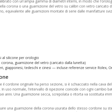
librato con un'ampia gamma di diametri interni, in modo che l'orolog
ella corona o una guarnizione del vetro su calibri con vetro caricato 
rio, equivalente alle guarnizioni montate di serie dalle manifatture svi
 al silicone per orologio
 corona, guarnizione del vetro (caricato dalla lunetta)
zeri, giapponesi, tedeschi e cinesi — incluse referenze service Rolex,
one
e il cordone originale ha perso sezione, si è schiacciato nella cava 
a. In uso normale, l'intervallo di ispezione coincide con ogni cambio b
sei anni. Una guarnizione secca, screpolata o ritorta va sostituita 
ire una guarnizione della corona usurata dello stesso cordone su steli