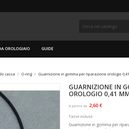
DA OROLOGIAIO
GUIDE
do cassa
O-ring
Guarnizione in gomma per riparazione orologio 0,
GUARNIZIONE IN 
OROLOGIO 0,41 M
2,60 €
A partire da
Tasse incluse
Guarnizione in gomma per ripar