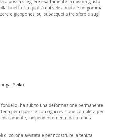
iaio possa scegliere esattamente la misura giusta
dalla lunetta. La qualità qui selezionata è un gomma
zzere e giapponesi sui subacquei a tre sfere e sugli
 Omega, Seiko
del fondello, ha subito una deformazione permanente
atteria per i quarzi e con ogni revisione completa per
immediatamente, indipendentemente dalla tenuta
 di corona avvitata e per ricostruire la tenuta