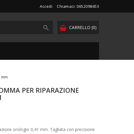
Accedi
Chiamaci: 0652098453

CARRELLO
(0)
41 mm
GOMMA PER RIPARAZIONE
M
azione orologio 0,41 mm. Tagliata con precisione