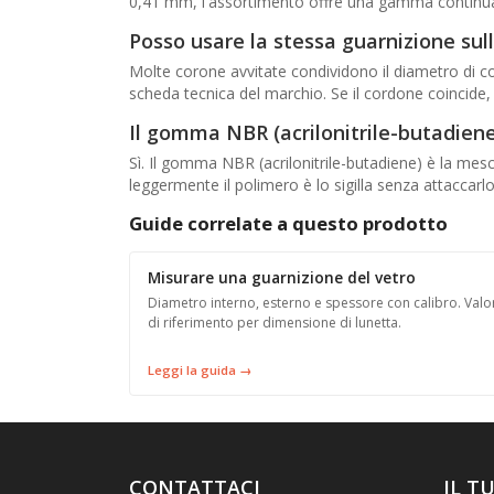
0,41 mm, l'assortimento offre una gamma continua di
Posso usare la stessa guarnizione sul
Molte corone avvitate condividono il diametro di co
scheda tecnica del marchio. Se il cordone coincide,
Il gomma NBR (acrilonitrile-butadiene
Sì. Il gomma NBR (acrilonitrile-butadiene) è la mesc
leggermente il polimero è lo sigilla senza attaccarlo. 
Guide correlate a questo prodotto
Misurare una guarnizione del vetro
Diametro interno, esterno e spessore con calibro. Valo
di riferimento per dimensione di lunetta.
Leggi la guida →
CONTATTACI
IL T