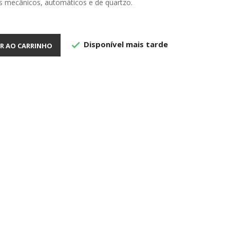
s mecânicos, automáticos e de quartzo.
Disponível mais tarde

R AO CARRINHO