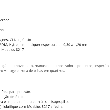
perado
cha
ines, Citizen, Casio
EPDM, Hytrel, em qualquer espessura de 0,30 a 1,20 mm
ne Moebius 8217
moção de movimento, manuseio de mostrador e ponteiros, inspeção e 
o vintage e troca de pilhas em quartzos.
, faca para pressão.
dação de fundo.
a e limpe a ranhura com álcool isopropílico.
, lubrifique com Moebius 8217 e feche.