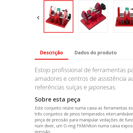

Descrição
Dados do produto
Estojo profissional de ferramentas pa
amadores e centros de assistência a
referências suíças e japonesas.
Sobre esta peça
Este conjunto reúne numa caixa as ferramentas ess
três conjuntos de pinos temperados intercambiáve
pinça de precisão para manipular vedações de fund
num diver, um O-ring FKM/Viton numa caixa exposta
pressão.