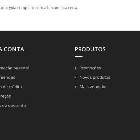
ado: guia completo com a ferramenta certa.
A CONTA
PRODUTOS
rmação pessoal
Promoções
mendas
Novos produtos
 de crédito
Mais vendidos
reços
s de desconto