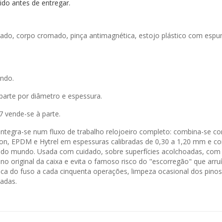
do antes de entregar.
rado, corpo cromado, pinça antimagnética, estojo plástico com esp
ndo.
arte por diâmetro e espessura.
 vende-se à parte.
integra-se num fluxo de trabalho relojoeiro completo: combina-se co
n, EPDM e Hytrel em espessuras calibradas de 0,30 a 1,20 mm e com
 do mundo. Usada com cuidado, sobre superfícies acolchoadas, com 
o original da caixa e evita o famoso risco do "escorregão" que arru
a do fuso a cada cinquenta operações, limpeza ocasional dos pinos 
cadas.