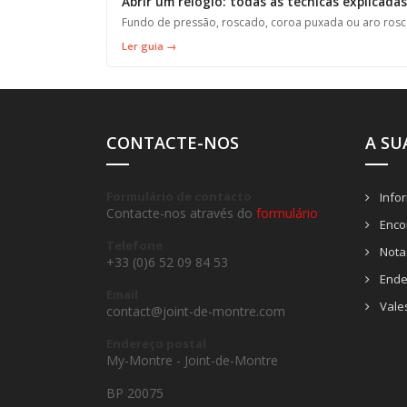
Abrir um relógio: todas as técnicas explicadas
Fundo de pressão, roscado, coroa puxada ou aro rosc
Ler guia →
CONTACTE-NOS
A SU
Formulário de contacto
Info
Contacte-nos através do
formulário
Enco
Telefone
Notas
+33 (0)6 52 09 84 53
Ende
Email
Vale
contact@joint-de-montre.com
Endereço postal
My-Montre - Joint-de-Montre
BP 20075