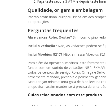
Faça teste seco a 3 ATM e depois teste húmi
Qualidade, origem e embalagem
Padrão profissional europeu. Pinos em aço tempe
de operações.
Perguntas frequentes
Abre caixas Rolex Oyster?
Sim, com o pino redo
Inclui a vedação?
Não, as vedações pedem-se à p
Inclui Moebius 8217?
Não, a massa Moebius 8217
Para além da operação imediata, esta ferramenta 
fundo, com um sortido de vedações NBR, FKM/Vito
todos os centros de serviço Rolex, Omega e Seiko
firmemente fechado, preserva o polimento genebrin
Manutenção mínima: uma gota de óleo leve na rosc
antipoeira - assim manter-se-á precisa durante dé
Guias relacionados com este produto