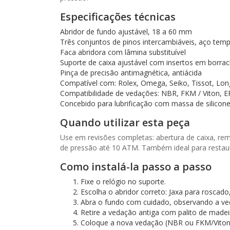
Especificações técnicas
Abridor de fundo ajustável, 18 a 60 mm
Três conjuntos de pinos intercambiáveis, aço tem
Faca abridora com lâmina substituível
Suporte de caixa ajustável com insertos em borra
Pinça de precisão antimagnética, antiácida
Compatível com: Rolex, Omega, Seiko, Tissot, Long
Compatibilidade de vedações: NBR, FKM / Viton, 
Concebido para lubrificação com massa de silico
Quando utilizar esta peça
Use em revisões completas: abertura de caixa, re
de pressão até 10 ATM. Também ideal para restaur
Como instalá-la passo a passo
Fixe o relógio no suporte.
Escolha o abridor correto: Jaxa para roscado
Abra o fundo com cuidado, observando a ve
Retire a vedação antiga com palito de madeir
Coloque a nova vedação (NBR ou FKM/Viton)