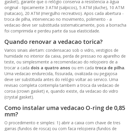
gasket), garante que o relógio conserva a resistencia a água
original - tipicamente 3 ATM (salpicos), 5 ATM (duche), 10 ATM
(natacao), 20 ATM (mergulho recreativo). Apos cada abertura -
troca de pilha, intervencao no movimento, polimento - a
vedacao deve ser substituida sistematicamente, pois a borracha
foi comprimida e perdeu parte da sua elasticidade.
Quando renovar a vedacao torica?
Varios sinais alertam: condensacao sob o vidro, vestigios de
humidade no interior da caixa, perda de pressao no aparelho de
teste, ou simplesmente a recomendacao do relojoeiro de a
trocar a cada
dois a quatro anos
ou em cada
troca de pilha
.
Uma vedacao endurecida, fissurada, ovalizada ou pegajosa
deve ser substituida antes do relógio voltar ao servico. Uma
revisao completa contempla tambem a troca da vedacao de
coroa (crown gasket) e, quando existe, da vedacao do vidro
(crystal gasket).
Como instalar uma vedacao O-ring de 0,85
mm?
O procedimento e simples: 1) abrir a caixa com chave de tres
garras (fundos de rosca) ou com faca relojoeira (fundos de