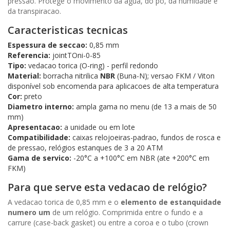
pressao. Protege o movimento da água, do po, da humidade e
da transpiracao.
Caracteristicas tecnicas
Espessura de seccao:
0,85 mm
Referencia:
jointTOni-0-85
Tipo:
vedacao torica (O-ring) - perfil redondo
Material:
borracha nitrilica
NBR
(Buna-N); versao FKM / Viton
disponível sob encomenda para aplicacoes de alta temperatura
Cor:
preto
Diametro interno:
ampla gama no menu (de 13 a mais de 50
mm)
Apresentacao:
a unidade ou em lote
Compatibilidade:
caixas relojoeiras-padrao, fundos de rosca e
de pressao, relógios estanques de 3 a 20 ATM
Gama de servico:
-20°C a +100°C em NBR (ate +200°C em
FKM)
Para que serve esta vedacao de relógio?
A vedacao torica de 0,85 mm e o
elemento de estanquidade
numero um
de um relógio. Comprimida entre o fundo e a
carrure (case-back gasket) ou entre a coroa e o tubo (crown