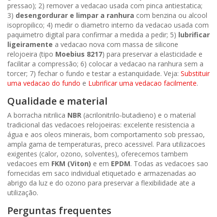
pressao); 2) remover a vedacao usada com pinca antiestatica;
3)
desengordurar e limpar a ranhura
com benzina ou alcool
isopropilico; 4) medir o diametro interno da vedacao usada com
paquimetro digital para confirmar a medida a pedir; 5)
lubrificar
ligeiramente
a vedacao nova com massa de silicone
relojoeira (tipo
Moebius 8217
) para preservar a elasticidade e
facilitar a compressão; 6) colocar a vedacao na ranhura sem a
torcer; 7) fechar o fundo e testar a estanquidade. Veja:
Substituir
uma vedacao do fundo
e
Lubrificar uma vedacao facilmente
.
Qualidade e material
A borracha nitrilica
NBR
(acrilonitrilo-butadieno) e o material
tradicional das vedacoes relojoeiras: excelente resistencia a
água e aos oleos minerais, bom comportamento sob pressao,
ampla gama de temperaturas, preco acessivel. Para utilizacoes
exigentes (calor, ozono, solventes), oferecemos tambem
vedacoes em
FKM (Viton)
e em
EPDM
. Todas as vedacoes sao
fornecidas em saco individual etiquetado e armazenadas ao
abrigo da luz e do ozono para preservar a flexibilidade ate a
utilização.
Perguntas frequentes