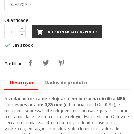
Quantidade

ADICIONAR AO CARRINHO
Em stock

Partilhar
Descrição
Dados do produto
A
vedacao torica de relojoaria em borracha nitrilica NBR
,
com
espessura de 0,85 mm
(referencia jointTOni-0-85), e
uma peca sobressalente relojoeira indispensavel para restaurar
a estanquidade de uma caixa de relógio. Esta vedacao O-ring de
seccao redonda assenta na ranhura do fundo (case-back
gasket) ou, em alguns modelos, sob a luneta nos vidros de