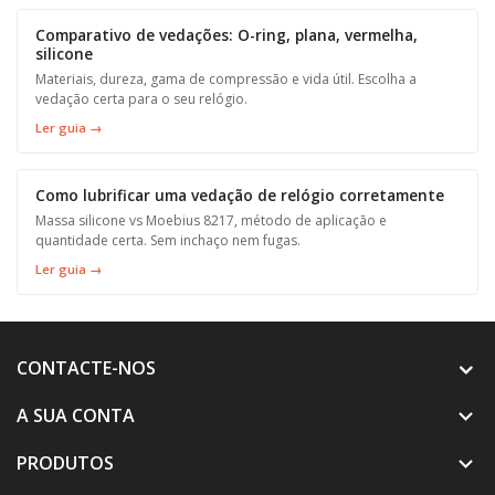
Comparativo de vedações: O-ring, plana, vermelha,
silicone
Materiais, dureza, gama de compressão e vida útil. Escolha a
vedação certa para o seu relógio.
Ler guia →
Como lubrificar uma vedação de relógio corretamente
Massa silicone vs Moebius 8217, método de aplicação e
quantidade certa. Sem inchaço nem fugas.
Ler guia →
CONTACTE-NOS
A SUA CONTA

PRODUTOS
