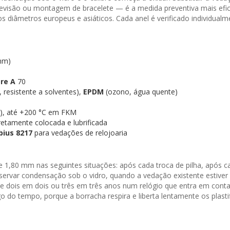
 revisão ou montagem de bracelete — é a medida preventiva mais efi
dos diâmetros europeus e asiáticos. Cada anel é verificado individu
mm)
re A
70
 resistente a solventes),
EPDM
(ozono, água quente)
R), até +200 °C em FKM
rretamente colocada e lubrificada
ius 8217
para vedações de relojoaria
80 mm nas seguintes situações: após cada troca de pilha, após cad
ervar condensação sob o vidro, quando a vedação existente estiver 
de dois em dois ou três em três anos num relógio que entra em con
 do tempo, porque a borracha respira e liberta lentamente os plastif