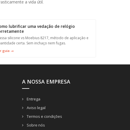
asticamente a vida útil.
omo lubrificar uma vedação de relógio
orretamente
ssa silicone vs Moebius 8217, método de aplicação e
antidade certa. Sem inchaço nem fugas.
r guia →
A NOSSA EMPRESA
Entrega
Aviso legal
Termos e condições
Sobre nós