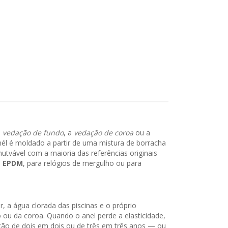
a
vedação de fundo
, a
vedação de coroa
ou a
nél é moldado a partir de uma mistura de borracha
tvável com a maioria das referências originais
m
EPDM
, para relógios de mergulho ou para
, a água clorada das piscinas e o próprio
ou da coroa. Quando o anel perde a elasticidade,
dação de dois em dois ou de três em três anos — ou