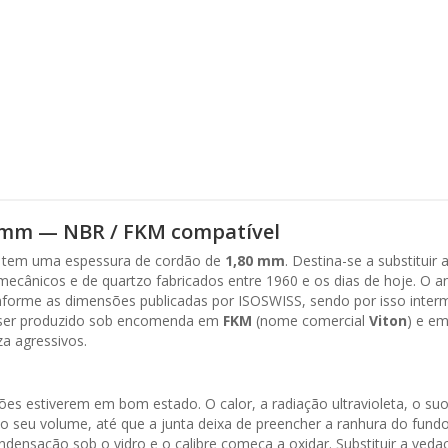
0 mm — NBR / FKM compatível
, tem uma espessura de cordão de
1,80 mm
. Destina-se a substituir 
ecânicos e de quartzo fabricados entre 1960 e os dias de hoje. O a
forme as dimensões publicadas por ISOSWISS, sendo por isso intermu
e ser produzido sob encomenda em
FKM
(nome comercial
Viton
) e e
a agressivos.
s estiverem em bom estado. O calor, a radiação ultravioleta, o suor
seu volume, até que a junta deixa de preencher a ranhura do fundo 
condensação sob o vidro e o calibre começa a oxidar. Substituir a ve