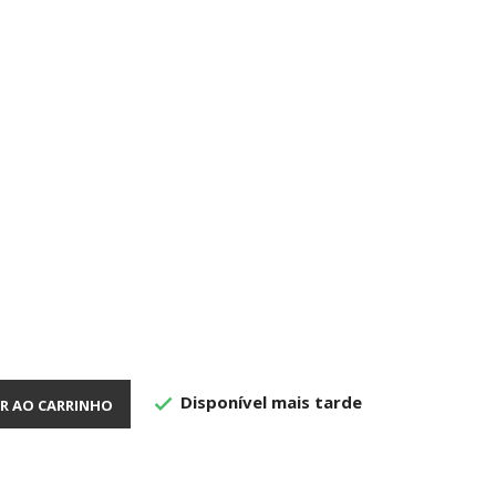
Disponível mais tarde

R AO CARRINHO