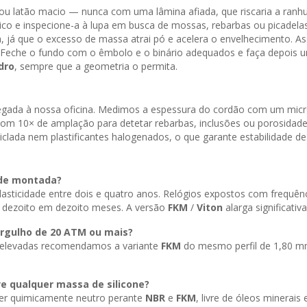
 ou latão macio — nunca com uma lâmina afiada, que riscaria a ran
ico e inspecione-a à lupa em busca de mossas, rebarbas ou picadelas
a, já que o excesso de massa atrai pó e acelera o envelhecimento. As
lto. Feche o fundo com o êmbolo e o binário adequados e faça depoi
dro
, sempre que a geometria o permita.
chegada à nossa oficina. Medimos a espessura do cordão com um mic
com 10× de amplação para detetar rebarbas, inclusões ou porosidad
iclada nem plastificantes halogenados, o que garante estabilidade de
 de montada?
sticidade entre dois e quatro anos. Relógios expostos com frequênci
 dezoito em dezoito meses. A versão
FKM
/
Viton
alarga significativ
ergulho de 20
ATM
ou mais?
 elevadas recomendamos a variante
FKM
do mesmo perfil de 1,80 mm
e qualquer massa de silicone?
 ser quimicamente neutro perante
NBR
e
FKM
, livre de óleos minerais