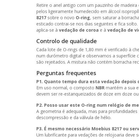
Retire o anel antigo com um pauzinho de madeira
pelos ligeiramente humedecido em álcool isopropíl
8217
sobre o novo
O-ring
, sem saturar a borrach
esticado contrai-se nos dias seguintes e fica so
aplica-se à
vedação de coroa
e à
vedação de vi
Controlo de qualidade
Cada lote de O-rings de 1,80 mm é verificado à 
num durómetro digital e observamos a superfície 
são rejeitados. A mistura não contém borracha rec
Perguntas frequentes
P1. Quanto tempo dura esta vedação depois
Em uso normal, o composto
NBR
mantém a sua ela
devem ser re-estanqueizados de doze em doze ou
P2. Posso usar este O-ring num relógio de m
A geometria é adequada, mas para profundidades
descompressão e da válvula de hélio.
P3. É mesmo necessário
Moebius 8217
ou serv
Um lubrificante para vedações de relojoaria deve