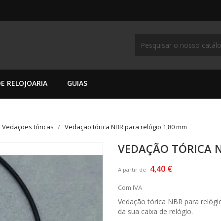
E RELOJOARIA
GUIAS
Vedações tóricas
Vedação tórica NBR para relógio 1,80 mm
VEDAÇÃO TÓRICA N
4,40 €
A partir de
Com IVA
Vedação tórica NBR para relógi
da sua caixa de relógio.