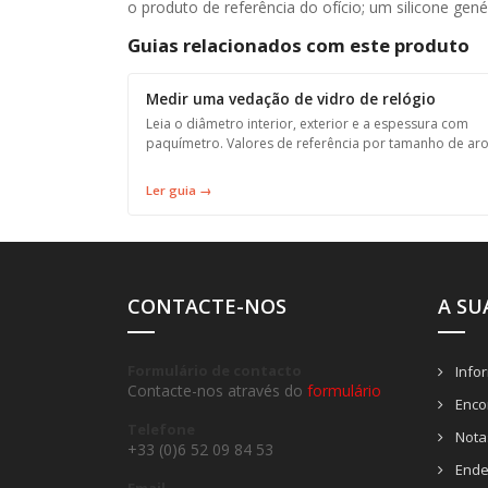
o produto de referência do ofício; um silicone gen
Guias relacionados com este produto
Medir uma vedação de vidro de relógio
Leia o diâmetro interior, exterior e a espessura com
paquímetro. Valores de referência por tamanho de aro
Ler guia →
CONTACTE-NOS
A SU
Formulário de contacto
Info
Contacte-nos através do
formulário
Enco
Telefone
Notas
+33 (0)6 52 09 84 53
Ende
Email