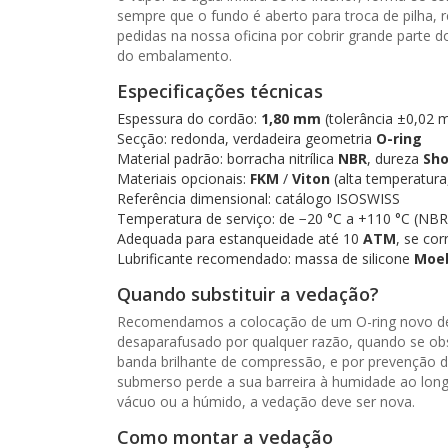
sempre que o fundo é aberto para troca de pilha,
pedidas na nossa oficina por cobrir grande parte 
do embalamento.
Especificações técnicas
Espessura do cordão:
1,80 mm
(tolerância ±0,02 
Secção: redonda, verdadeira geometria
O-ring
Material padrão: borracha nitrílica
NBR
, dureza
Sho
Materiais opcionais:
FKM
/
Viton
(alta temperatura,
Referência dimensional: catálogo ISOSWISS
Temperatura de serviço: de −20 °C a +110 °C (NB
Adequada para estanqueidade até 10
ATM
, se co
Lubrificante recomendado: massa de silicone
Moeb
Quando substituir a vedação?
Recomendamos a colocação de um O-ring novo de 1,
desaparafusado por qualquer razão, quando se obs
banda brilhante de compressão, e por prevenção 
submerso perde a sua barreira à humidade ao longo
vácuo ou a húmido, a vedação deve ser nova.
Como montar a vedação