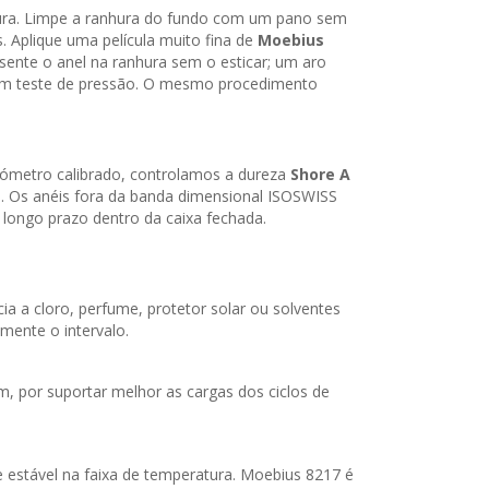
hura. Limpe a ranhura do fundo com um pano sem
. Aplique uma película muito fina de
Moebius
sente o anel na ranhura sem o esticar; um aro
s um teste de pressão. O mesmo procedimento
rómetro calibrado, controlamos a dureza
Shore A
e. Os anéis fora da banda dimensional ISOSWISS
 longo prazo dentro da caixa fechada.
a a cloro, perfume, protetor solar ou solventes
amente o intervalo.
, por suportar melhor as cargas dos ciclos de
 e estável na faixa de temperatura. Moebius 8217 é