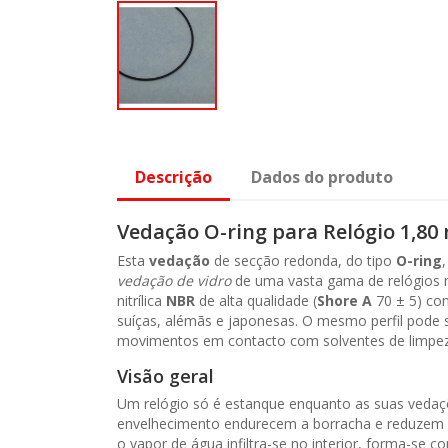
Descrição
Dados do produto
Vedação O-ring para Relógio 1,8
Esta
vedação
de secção redonda, do tipo
O-ring
vedação de vidro
de uma vasta gama de relógios m
nitrílica
NBR
de alta qualidade (
Shore A
70 ± 5) con
suíças, alémãs e japonesas. O mesmo perfil pod
movimentos em contacto com solventes de limpez
Visão geral
Um relógio só é estanque enquanto as suas vedaçõe
envelhecimento endurecem a borracha e reduzem o 
o vapor de água infiltra-se no interior, forma-se 