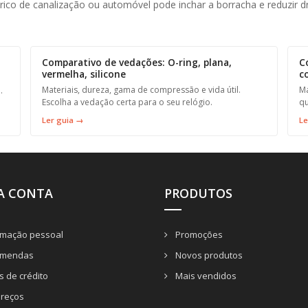
érico de canalização ou automóvel pode inchar a borracha e reduzir dr
Comparativo de vedações: O-ring, plana,
C
vermelha, silicone
c
Materiais, dureza, gama de compressão e vida útil.
Ma
.
Escolha a vedação certa para o seu relógio.
qu
Ler guia →
Le
A CONTA
PRODUTOS
rmação pessoal
Promoções
mendas
Novos produtos
 de crédito
Mais vendidos
reços