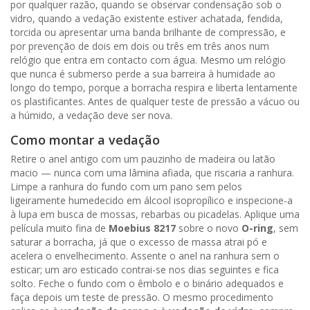
por qualquer razão, quando se observar condensação sob o
vidro, quando a vedação existente estiver achatada, fendida,
torcida ou apresentar uma banda brilhante de compressão, e
por prevenção de dois em dois ou três em três anos num
relógio que entra em contacto com água. Mesmo um relógio
que nunca é submerso perde a sua barreira à humidade ao
longo do tempo, porque a borracha respira e liberta lentamente
os plastificantes. Antes de qualquer teste de pressão a vácuo ou
a húmido, a vedação deve ser nova.
Como montar a vedação
Retire o anel antigo com um pauzinho de madeira ou latão
macio — nunca com uma lâmina afiada, que riscaria a ranhura.
Limpe a ranhura do fundo com um pano sem pelos
ligeiramente humedecido em álcool isopropílico e inspecione-a
à lupa em busca de mossas, rebarbas ou picadelas. Aplique uma
película muito fina de
Moebius 8217
sobre o novo
O-ring
, sem
saturar a borracha, já que o excesso de massa atrai pó e
acelera o envelhecimento. Assente o anel na ranhura sem o
esticar; um aro esticado contrai-se nos dias seguintes e fica
solto. Feche o fundo com o êmbolo e o binário adequados e
faça depois um teste de pressão. O mesmo procedimento