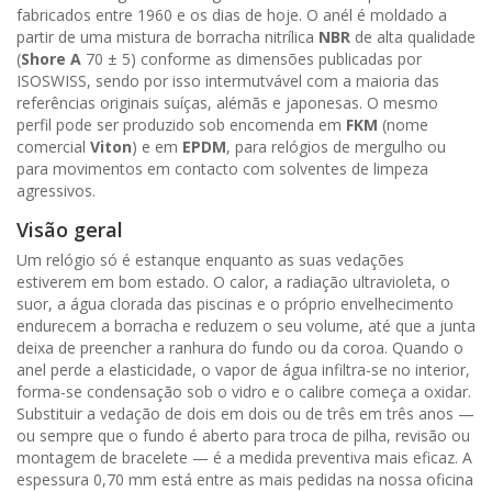
fabricados entre 1960 e os dias de hoje. O anél é moldado a
partir de uma mistura de borracha nitrílica
NBR
de alta qualidade
(
Shore A
70 ± 5) conforme as dimensões publicadas por
ISOSWISS, sendo por isso intermutvável com a maioria das
referências originais suíças, alémãs e japonesas. O mesmo
perfil pode ser produzido sob encomenda em
FKM
(nome
comercial
Viton
) e em
EPDM
, para relógios de mergulho ou
para movimentos em contacto com solventes de limpeza
agressivos.
Visão geral
Um relógio só é estanque enquanto as suas vedações
estiverem em bom estado. O calor, a radiação ultravioleta, o
suor, a água clorada das piscinas e o próprio envelhecimento
endurecem a borracha e reduzem o seu volume, até que a junta
deixa de preencher a ranhura do fundo ou da coroa. Quando o
anel perde a elasticidade, o vapor de água infiltra-se no interior,
forma-se condensação sob o vidro e o calibre começa a oxidar.
Substituir a vedação de dois em dois ou de três em três anos —
ou sempre que o fundo é aberto para troca de pilha, revisão ou
montagem de bracelete — é a medida preventiva mais eficaz. A
espessura 0,70 mm está entre as mais pedidas na nossa oficina