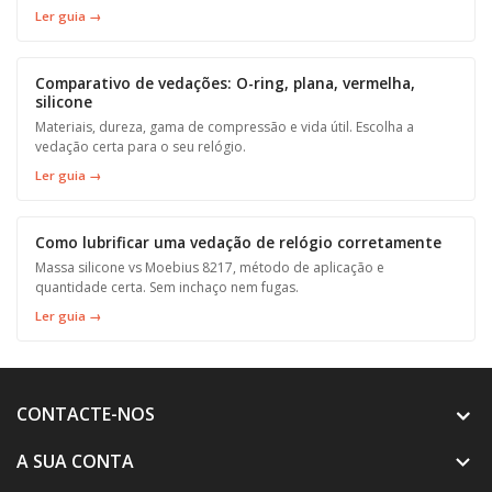
Ler guia →
Comparativo de vedações: O-ring, plana, vermelha,
silicone
Materiais, dureza, gama de compressão e vida útil. Escolha a
vedação certa para o seu relógio.
Ler guia →
Como lubrificar uma vedação de relógio corretamente
Massa silicone vs Moebius 8217, método de aplicação e
quantidade certa. Sem inchaço nem fugas.
Ler guia →
CONTACTE-NOS
A SUA CONTA
