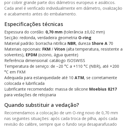
por cobrir grande parte dos diâmetros europeus e asiáticos.
Cada anel é verificado individualmente em diâmetro, ovalização
e acabamento antes do embalamento.
Especificações técnicas
Espessura do cordão:
0,70 mm
(tolerância ±0,02 mm)
Secção: redonda, verdadeira geometria
O-ring
Material padrão: borracha nitrílica
NBR
, dureza
Shore A
70
Materiais opcionais:
FKM
/
Viton
(alta temperatura, resistente a
solventes),
EPDM
(ozono, água quente)
Referência dimensional: catálogo ISOSWISS
Temperatura de serviço: de −20 °C a +110 °C (NBR), até +200
°C em FKM
Adequada para estanqueidade até 10
ATM
, se corretamente
colocada e lubrificada
Lubrificante recomendado: massa de silicone
Moebius 8217
para vedações de relojoaria
Quando substituir a vedação?
Recomendamos a colocação de um O-ring novo de 0,70 mm
nas seguintes situações: após cada troca de pilha, após cada
revisão do calibre, sempre que o fundo seja desaparafusado