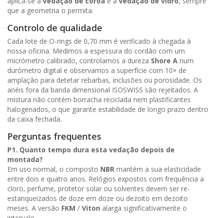
aplica-se à
vedação de coroa
e à
vedação de vidro
, sempre
que a geometria o permita.
Controlo de qualidade
Cada lote de O-rings de 0,70 mm é verificado à chegada à
nossa oficina. Medimos a espessura do cordão com um
micrómetro calibrado, controlamos a dureza
Shore A
num
durómetro digital e observamos a superfície com 10× de
amplação para detetar rebarbas, inclusões ou porosidade. Os
anéis fora da banda dimensional ISOSWISS são rejeitados. A
mistura não contém borracha reciclada nem plastificantes
halogenados, o que garante estabilidade de longo prazo dentro
da caixa fechada.
Perguntas frequentes
P1. Quanto tempo dura esta vedação depois de
montada?
Em uso normal, o composto
NBR
mantém a sua elasticidade
entre dois e quatro anos. Relógios expostos com frequência a
cloro, perfume, protetor solar ou solventes devem ser re-
estanqueizados de doze em doze ou dezoito em dezoito
meses. A versão
FKM
/
Viton
alarga significativamente o
intervalo.