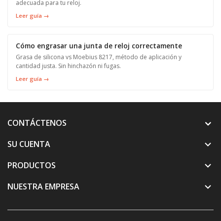
adecuada para tu reloj.
Leer guía →
Cómo engrasar una junta de reloj correctamente
Grasa de silicona vs Moebius 8217, método de aplicación y
cantidad justa. Sin hinchazón ni fugas.
Leer guía →
CONTÁCTENOS
SU CUENTA

PRODUCTOS

NUESTRA EMPRESA
