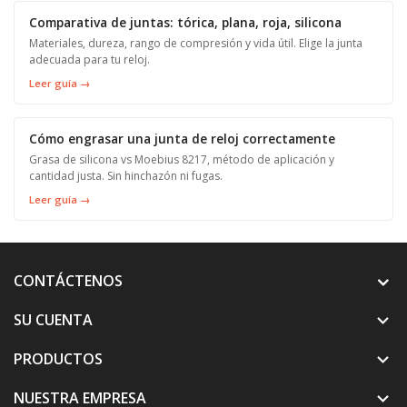
Comparativa de juntas: tórica, plana, roja, silicona
Materiales, dureza, rango de compresión y vida útil. Elige la junta
adecuada para tu reloj.
Leer guía →
Cómo engrasar una junta de reloj correctamente
Grasa de silicona vs Moebius 8217, método de aplicación y
cantidad justa. Sin hinchazón ni fugas.
Leer guía →
CONTÁCTENOS
SU CUENTA

PRODUCTOS

NUESTRA EMPRESA
