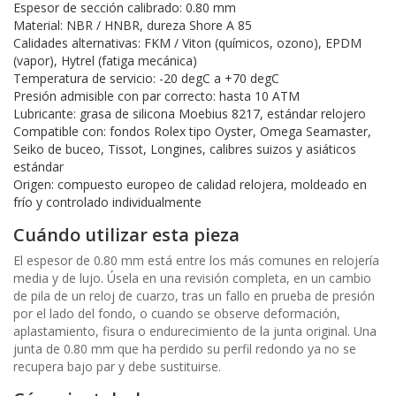
Espesor de sección calibrado: 0.80 mm
Material: NBR / HNBR, dureza Shore A 85
Calidades alternativas: FKM / Viton (químicos, ozono), EPDM
(vapor), Hytrel (fatiga mecánica)
Temperatura de servicio: -20 degC a +70 degC
Presión admisible con par correcto: hasta 10 ATM
Lubricante: grasa de silicona Moebius 8217, estándar relojero
Compatible con: fondos Rolex tipo Oyster, Omega Seamaster,
Seiko de buceo, Tissot, Longines, calibres suizos y asiáticos
estándar
Origen: compuesto europeo de calidad relojera, moldeado en
frío y controlado individualmente
Cuándo utilizar esta pieza
El espesor de 0.80 mm está entre los más comunes en relojería
media y de lujo. Úsela en una revisión completa, en un cambio
de pila de un reloj de cuarzo, tras un fallo en prueba de presión
por el lado del fondo, o cuando se observe deformación,
aplastamiento, fisura o endurecimiento de la junta original. Una
junta de 0.80 mm que ha perdido su perfil redondo ya no se
recupera bajo par y debe sustituirse.