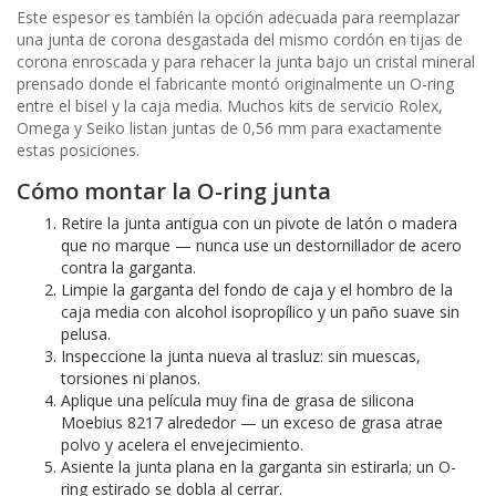
Este espesor es también la opción adecuada para reemplazar
una junta de corona desgastada del mismo cordón en tijas de
corona enroscada y para rehacer la junta bajo un cristal mineral
prensado donde el fabricante montó originalmente un O-ring
entre el bisel y la caja media. Muchos kits de servicio Rolex,
Omega y Seiko listan juntas de 0,56 mm para exactamente
estas posiciones.
Cómo montar la O-ring junta
Retire la junta antigua con un pivote de latón o madera
que no marque — nunca use un destornillador de acero
contra la garganta.
Limpie la garganta del fondo de caja y el hombro de la
caja media con alcohol isopropílico y un paño suave sin
pelusa.
Inspeccione la junta nueva al trasluz: sin muescas,
torsiones ni planos.
Aplique una película muy fina de grasa de silicona
Moebius 8217 alrededor — un exceso de grasa atrae
polvo y acelera el envejecimiento.
Asiente la junta plana en la garganta sin estirarla; un O-
ring estirado se dobla al cerrar.