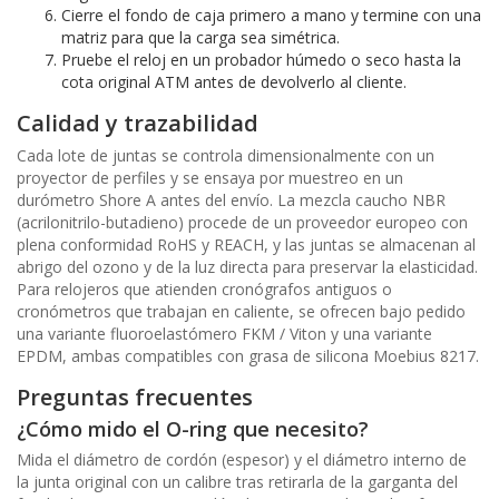
Cierre el fondo de caja primero a mano y termine con una
matriz para que la carga sea simétrica.
Pruebe el reloj en un probador húmedo o seco hasta la
cota original ATM antes de devolverlo al cliente.
Calidad y trazabilidad
Cada lote de juntas se controla dimensionalmente con un
proyector de perfiles y se ensaya por muestreo en un
durómetro Shore A antes del envío. La mezcla caucho NBR
(acrilonitrilo-butadieno) procede de un proveedor europeo con
plena conformidad RoHS y REACH, y las juntas se almacenan al
abrigo del ozono y de la luz directa para preservar la elasticidad.
Para relojeros que atienden cronógrafos antiguos o
cronómetros que trabajan en caliente, se ofrecen bajo pedido
una variante fluoroelastómero FKM / Viton y una variante
EPDM, ambas compatibles con grasa de silicona Moebius 8217.
Preguntas frecuentes
¿Cómo mido el O-ring que necesito?
Mida el diámetro de cordón (espesor) y el diámetro interno de
la junta original con un calibre tras retirarla de la garganta del