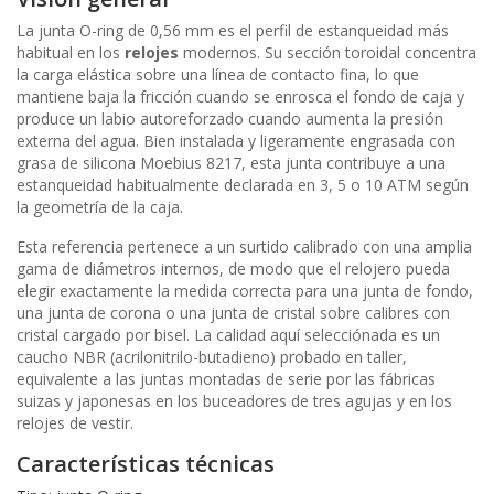
La junta O-ring de 0,56 mm es el perfil de estanqueidad más
habitual en los
relojes
modernos. Su sección toroidal concentra
la carga elástica sobre una línea de contacto fina, lo que
mantiene baja la fricción cuando se enrosca el fondo de caja y
produce un labio autoreforzado cuando aumenta la presión
externa del agua. Bien instalada y ligeramente engrasada con
grasa de silicona Moebius 8217, esta junta contribuye a una
estanqueidad habitualmente declarada en 3, 5 o 10 ATM según
la geometría de la caja.
Esta referencia pertenece a un surtido calibrado con una amplia
gama de diámetros internos, de modo que el relojero pueda
elegir exactamente la medida correcta para una junta de fondo,
una junta de corona o una junta de cristal sobre calibres con
cristal cargado por bisel. La calidad aquí selecciónada es un
caucho NBR (acrilonitrilo-butadieno) probado en taller,
equivalente a las juntas montadas de serie por las fábricas
suizas y japonesas en los buceadores de tres agujas y en los
relojes de vestir.
Características técnicas