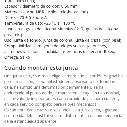
Tipo: junta O-ring
Espesor / diámetro de cordón: 0,56 mm
Material: caucho NBR (acrilonitrilo-butadieno)
Dureza: 70 ± 5 Shore A
Temperatura de uso: −20 °C a +100 °C
Lubricante: grasa de silicona Moebius 8217, grasas de silicona
para reloj
Uso: junta de fondo, junta de corona, junta de cristal (con bisel)
Compatibilidad: la mayoría de relojes suizos, japoneses,
alemanes y chinos — incluidas referencias de servicio Rolex,
Omega, Seiko
Cuándo montar esta junta
Una junta de 0,56 mm se elige siempre que el cordón original ha
perdido sección, se ha aplastado en la garganta del fondo de
caja, ha sufrido una deformación permanente o se ha
endurecido al punto de dejar marcas en la caja. En uso normal,
el intervalo de inspección es cada cambio de pila para cuarzo y
en cada servicio completo para relojes mecánicos —
típicamente cada cuatro a seis años. Una junta seca, agrietada
o retorcida debe sustituirse inmediatamente, con independencia
de la estanqueidad aparente.