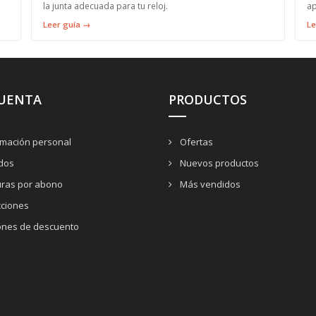
la junta adecuada para tu reloj.
ap
Leer guía →
Le
CUENTA
PRODUCTOS
rmación personal
Ofertas
dos
Nuevos productos
uras por abono
Más vendidos
cciones
nes de descuento