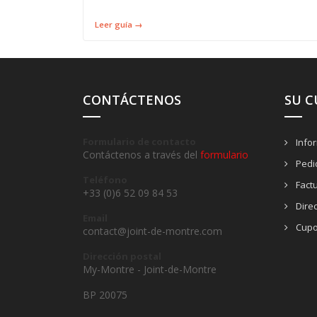
Leer guía →
CONTÁCTENOS
SU 
Formulario de contacto
Info
Contáctenos a través del
formulario
Pedi
Teléfono
Fact
+33 (0)6 52 09 84 53
Dire
Email
Cupo
contact@joint-de-montre.com
Dirección postal
My-Montre - Joint-de-Montre
BP 20075