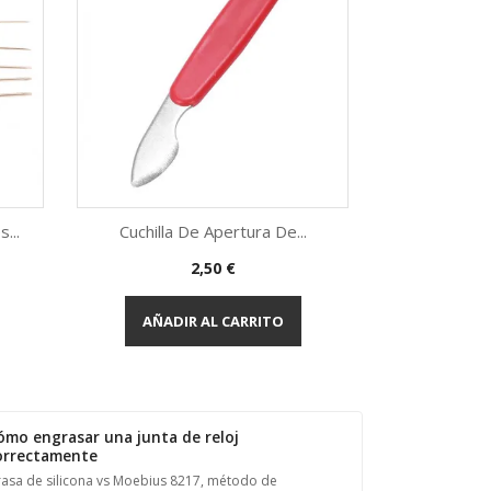
...
Cuchilla De Apertura De...
Lámina De
Precio
2,50 €
Vista rápida
V


AÑADIR AL CARRITO
AÑADI
ómo engrasar una junta de reloj
orrectamente
asa de silicona vs Moebius 8217, método de