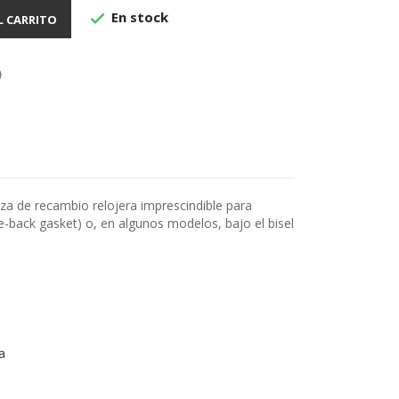
En stock

L CARRITO
eza de recambio relojera imprescindible para
se-back gasket) o, en algunos modelos, bajo el bisel
a