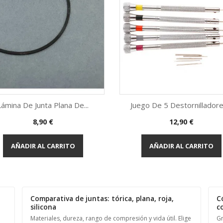
Lámina De Junta Plana De...
Juego De 5 Destornilladores
Precio
Precio
8,90 €
12,90 €
Vista rápida
Vista rápida


AÑADIR AL CARRITO
AÑADIR AL CARRITO
Comparativa de juntas: tórica, plana, roja,
C
silicona
c
Materiales, dureza, rango de compresión y vida útil. Elige
Gr