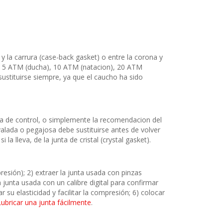
y la carrura (case-back gasket) o entre la corona y
as), 5 ATM (ducha), 10 ATM (natacion), 20 ATM
sustituirse siempre, ya que el caucho ha sido
uina de control, o simplemente la recomendacion del
valada o pegajosa debe sustituirse antes de volver
a lleva, de la junta de cristal (crystal gasket).
presión); 2) extraer la junta usada con pinzas
a junta usada con un calibre digital para confirmar
r su elasticidad y facilitar la compresión; 6) colocar
Lubricar una junta fácilmente
.