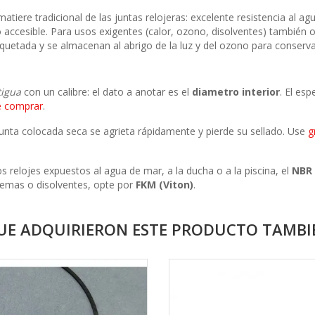
a matiere tradicional de las juntas relojeras: excelente resistencia al
 accesible. Para usos exigentes (calor, ozono, disolventes) también
iquetada y se almacenan al abrigo de la luz y del ozono para conservar
tigua
con un calibre: el dato a anotar es el
diametro interior
. El es
e comprar
.
junta colocada seca se agrieta rápidamente y pierde su sellado. Use
g
s relojes expuestos al agua de mar, a la ducha o a la piscina, el
NBR
remas o disolventes, opte por
FKM (Viton)
.
QUE ADQUIRIERON ESTE PRODUCTO TAMB