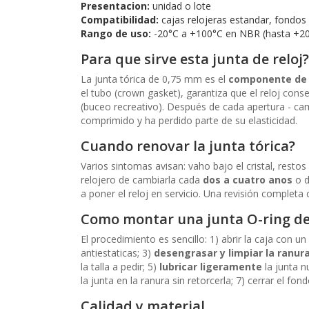
Presentacion:
unidad o lote
Compatibilidad:
cajas relojeras estandar, fondos
Rango de uso:
-20°C a +100°C en NBR (hasta +2
Para que sirve esta junta de reloj?
La junta tórica de 0,75 mm es el
componente de 
el tubo (crown gasket), garantiza que el reloj con
(buceo recreativo). Después de cada apertura - camb
comprimido y ha perdido parte de su elasticidad.
Cuando renovar la junta tórica?
Varios sintomas avisan: vaho bajo el cristal, rest
relojero de cambiarla cada
dos a cuatro anos
o d
a poner el reloj en servicio. Una revisión completa 
Como montar una junta O-ring d
El procedimiento es sencillo: 1) abrir la caja con u
antiestaticas; 3)
desengrasar y limpiar la ranur
la talla a pedir; 5)
lubricar ligeramente
la junta n
la junta en la ranura sin retorcerla; 7) cerrar el fo
Calidad y material