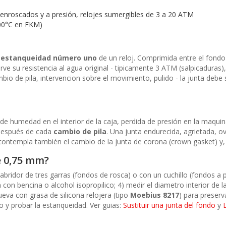
 enroscados y a presión, relojes sumergibles de 3 a 20 ATM
00°C en FKM)
estanqueidad número uno
de un reloj. Comprimida entre el fondo 
serve su resistencia al agua original - tipicamente 3 ATM (salpicadur
io de pila, intervencion sobre el movimiento, pulido - la junta debe 
os de humedad en el interior de la caja, perdida de presión en la maq
espués de cada
cambio de pila
. Una junta endurecida, agrietada, o
contempla también el cambio de la junta de corona (crown gasket) y, si l
e 0,75 mm?
n abridor de tres garras (fondos de rosca) o con un cuchillo (fondos a 
a
con bencina o alcohol isopropilico; 4) medir el diametro interior de l
ueva con grasa de silicona relojera (tipo
Moebius 8217
) para preserva
ndo y probar la estanqueidad. Ver guias:
Sustituir una junta del fondo
y