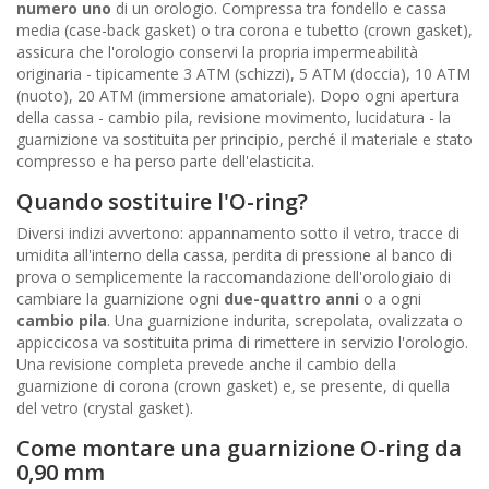
numero uno
di un orologio. Compressa tra fondello e cassa
media (case-back gasket) o tra corona e tubetto (crown gasket),
assicura che l'orologio conservi la propria impermeabilità
originaria - tipicamente 3 ATM (schizzi), 5 ATM (doccia), 10 ATM
(nuoto), 20 ATM (immersione amatoriale). Dopo ogni apertura
della cassa - cambio pila, revisione movimento, lucidatura - la
guarnizione va sostituita per principio, perché il materiale e stato
compresso e ha perso parte dell'elasticita.
Quando sostituire l'O-ring?
Diversi indizi avvertono: appannamento sotto il vetro, tracce di
umidita all'interno della cassa, perdita di pressione al banco di
prova o semplicemente la raccomandazione dell'orologiaio di
cambiare la guarnizione ogni
due-quattro anni
o a ogni
cambio pila
. Una guarnizione indurita, screpolata, ovalizzata o
appiccicosa va sostituita prima di rimettere in servizio l'orologio.
Una revisione completa prevede anche il cambio della
guarnizione di corona (crown gasket) e, se presente, di quella
del vetro (crystal gasket).
Come montare una guarnizione O-ring da
0,90 mm