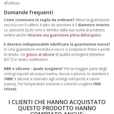
all'utilizzo.
Domande frequenti
Come conoscere la taglia da ordinare?
Misuri la guarnizione
vecchia
con il calibro: il dato da annotare è il
diametro interno
.
Lo spessore (0,90 mm) e definito dalla sua scelta di prodotto.
Vedere anche
Misurare una guarnizione prima dell'acquisto
.
E davvero indispensabile lubrificare la guarnizione nuova?
Si. Una guarnizione montata a secco si screpola in fretta e perde
la tenuta. Usi
grasso al silicone
di qualità orologiera (Moebius
8217) in strato sottilissimo.
NBR o silicone - quale scegliere?
Per la maggior parte degli
orologi esposti ad acqua marina, doccia o piscina, lo standard e
l'
NBR
; il silicone e riservato agli orologi sottoposti a calore
(sauna). Per temperature estreme o solventi scegliere
FKM
(Viton)
.
I CLIENTI CHE HANNO ACQUISTATO
QUESTO PRODOTTO HANNO
COMPRATO ANCHE: