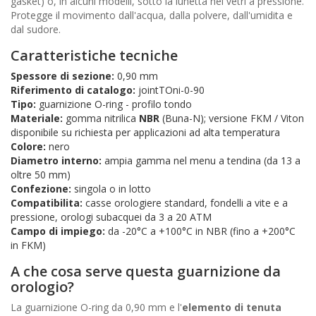
gasket) o, in alcuni modelli, sotto la lunetta nei vetri a pressione.
Protegge il movimento dall'acqua, dalla polvere, dall'umidita e
dal sudore.
Caratteristiche tecniche
Spessore di sezione:
0,90 mm
Riferimento di catalogo:
jointTOni-0-90
Tipo:
guarnizione O-ring - profilo tondo
Materiale:
gomma nitrilica
NBR
(Buna-N); versione FKM / Viton
disponibile su richiesta per applicazioni ad alta temperatura
Colore:
nero
Diametro interno:
ampia gamma nel menu a tendina (da 13 a
oltre 50 mm)
Confezione:
singola o in lotto
Compatibilita:
casse orologiere standard, fondelli a vite e a
pressione, orologi subacquei da 3 a 20 ATM
Campo di impiego:
da -20°C a +100°C in NBR (fino a +200°C
in FKM)
A che cosa serve questa guarnizione da
orologio?
La guarnizione O-ring da 0,90 mm e l'
elemento di tenuta