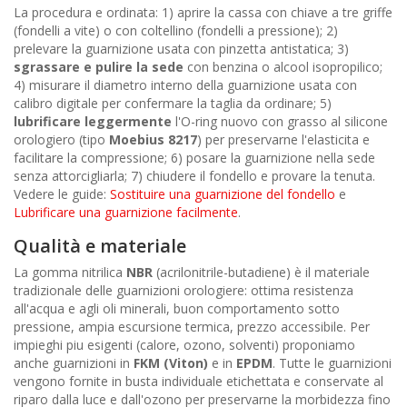
La procedura e ordinata: 1) aprire la cassa con chiave a tre griffe
(fondelli a vite) o con coltellino (fondelli a pressione); 2)
prelevare la guarnizione usata con pinzetta antistatica; 3)
sgrassare e pulire la sede
con benzina o alcool isopropilico;
4) misurare il diametro interno della guarnizione usata con
calibro digitale per confermare la taglia da ordinare; 5)
lubrificare leggermente
l'O-ring nuovo con grasso al silicone
orologiero (tipo
Moebius 8217
) per preservarne l'elasticita e
facilitare la compressione; 6) posare la guarnizione nella sede
senza attorcigliarla; 7) chiudere il fondello e provare la tenuta.
Vedere le guide:
Sostituire una guarnizione del fondello
e
Lubrificare una guarnizione facilmente
.
Qualità e materiale
La gomma nitrilica
NBR
(acrilonitrile-butadiene) è il materiale
tradizionale delle guarnizioni orologiere: ottima resistenza
all'acqua e agli oli minerali, buon comportamento sotto
pressione, ampia escursione termica, prezzo accessibile. Per
impieghi piu esigenti (calore, ozono, solventi) proponiamo
anche guarnizioni in
FKM (Viton)
e in
EPDM
. Tutte le guarnizioni
vengono fornite in busta individuale etichettata e conservate al
riparo dalla luce e dall'ozono per preservarne la morbidezza fino