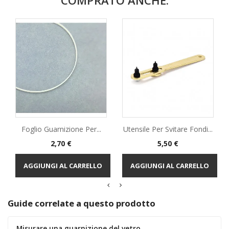
Foglio Guarnizione Per...
Utensile Per Svitare Fondi...
Prezzo
Prezzo
2,70 €
5,50 €
AGGIUNGI AL CARRELLO
AGGIUNGI AL CARRELLO
Guide correlate a questo prodotto
Misurare una guarnizione del vetro