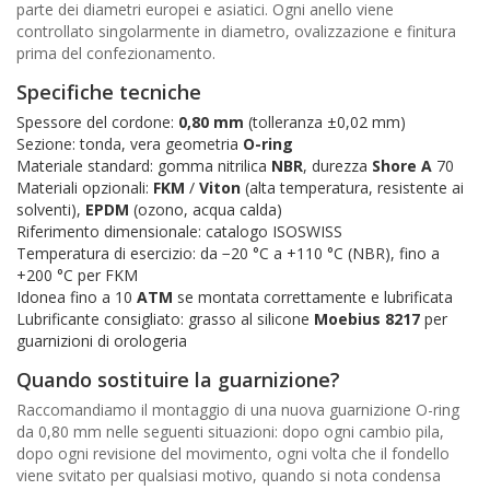
parte dei diametri europei e asiatici. Ogni anello viene
controllato singolarmente in diametro, ovalizzazione e finitura
prima del confezionamento.
Specifiche tecniche
Spessore del cordone:
0,80 mm
(tolleranza ±0,02 mm)
Sezione: tonda, vera geometria
O-ring
Materiale standard: gomma nitrilica
NBR
, durezza
Shore A
70
Materiali opzionali:
FKM
/
Viton
(alta temperatura, resistente ai
solventi),
EPDM
(ozono, acqua calda)
Riferimento dimensionale: catalogo ISOSWISS
Temperatura di esercizio: da −20 °C a +110 °C (NBR), fino a
+200 °C per FKM
Idonea fino a 10
ATM
se montata correttamente e lubrificata
Lubrificante consigliato: grasso al silicone
Moebius 8217
per
guarnizioni di orologeria
Quando sostituire la guarnizione?
Raccomandiamo il montaggio di una nuova guarnizione O-ring
da 0,80 mm nelle seguenti situazioni: dopo ogni cambio pila,
dopo ogni revisione del movimento, ogni volta che il fondello
viene svitato per qualsiasi motivo, quando si nota condensa