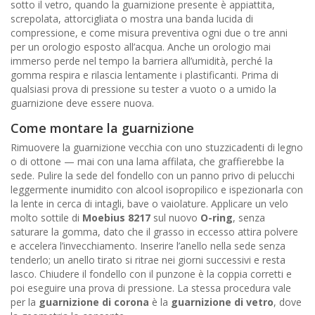
sotto il vetro, quando la guarnizione presente è appiattita,
screpolata, attorcigliata o mostra una banda lucida di
compressione, e come misura preventiva ogni due o tre anni
per un orologio esposto all’acqua. Anche un orologio mai
immerso perde nel tempo la barriera all’umidità, perché la
gomma respira e rilascia lentamente i plastificanti. Prima di
qualsiasi prova di pressione su tester a vuoto o a umido la
guarnizione deve essere nuova.
Come montare la guarnizione
Rimuovere la guarnizione vecchia con uno stuzzicadenti di legno
o di ottone — mai con una lama affilata, che graffierebbe la
sede. Pulire la sede del fondello con un panno privo di pelucchi
leggermente inumidito con alcool isopropilico e ispezionarla con
la lente in cerca di intagli, bave o vaiolature. Applicare un velo
molto sottile di
Moebius 8217
sul nuovo
O-ring
, senza
saturare la gomma, dato che il grasso in eccesso attira polvere
e accelera l’invecchiamento. Inserire l’anello nella sede senza
tenderlo; un anello tirato si ritrae nei giorni successivi e resta
lasco. Chiudere il fondello con il punzone è la coppia corretti e
poi eseguire una prova di pressione. La stessa procedura vale
per la
guarnizione di corona
è la
guarnizione di vetro
, dove