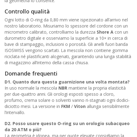
la geometria lo consente.
Controllo qualità
Ogni lotto di O-ring da 0,80 mm viene ispezionato all’arrivo nel
nostro laboratorio. Misuriamo lo spessore del cordone con un
micrometro calibrato, controlliamo la durezza
Shore A
con un
durometro digitale e osserviamo la superficie a 10× in cerca di
bave di stampaggio, inclusioni o porosità. Gli anelli fuori banda
ISOSWISS vengono scartati. La mescola non contiene gomma
riciclata né plastificanti alogenati, garantendo una lunga stabilità
di magazzino all’interno della cassa chiusa.
Domande frequenti
D1. Quanto dura questa guarnizione una volta montata?
In uso normale la mescola
NBR
mantiene la propria elasticità
per due-quattro anni. Gli orologi esposti spesso a cloro,
profumo, crema solare o solventi vanno ri-stagnati ogni dodici-
diciotto mesi. La versione in
FKM
/
Viton
allunga sensibilmente
l’intervallo.
D2. Posso usare questo O-ring su un orologio subacqueo
da 20
ATM
o più?
La geometria è idonea, ma per quote elevate consigliamo la