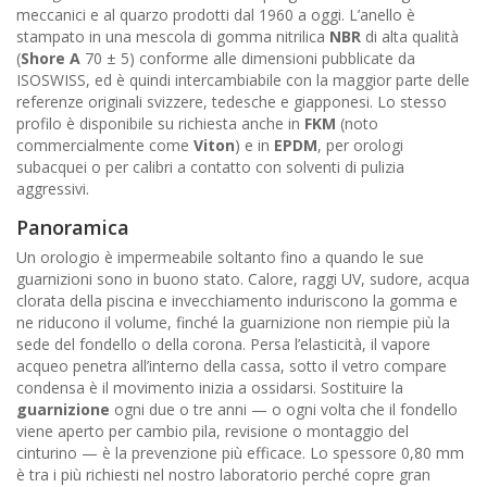
meccanici e al quarzo prodotti dal 1960 a oggi. L’anello è
stampato in una mescola di gomma nitrilica
NBR
di alta qualità
(
Shore A
70 ± 5) conforme alle dimensioni pubblicate da
ISOSWISS, ed è quindi intercambiabile con la maggior parte delle
referenze originali svizzere, tedesche e giapponesi. Lo stesso
profilo è disponibile su richiesta anche in
FKM
(noto
commercialmente come
Viton
) e in
EPDM
, per orologi
subacquei o per calibri a contatto con solventi di pulizia
aggressivi.
Panoramica
Un orologio è impermeabile soltanto fino a quando le sue
guarnizioni sono in buono stato. Calore, raggi UV, sudore, acqua
clorata della piscina e invecchiamento induriscono la gomma e
ne riducono il volume, finché la guarnizione non riempie più la
sede del fondello o della corona. Persa l’elasticità, il vapore
acqueo penetra all’interno della cassa, sotto il vetro compare
condensa è il movimento inizia a ossidarsi. Sostituire la
guarnizione
ogni due o tre anni — o ogni volta che il fondello
viene aperto per cambio pila, revisione o montaggio del
cinturino — è la prevenzione più efficace. Lo spessore 0,80 mm
è tra i più richiesti nel nostro laboratorio perché copre gran