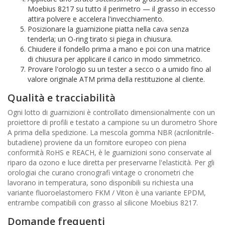
Moebius 8217 su tutto il perimetro — il grasso in eccesso
attira polvere e accelera l'invecchiamento.
Posizionare la guarnizione piatta nella cava senza
tenderla; un O-ring tirato si piega in chiusura.
Chiudere il fondello prima a mano e poi con una matrice
di chiusura per applicare il carico in modo simmetrico.
Provare l'orologio su un tester a secco o a umido fino al
valore originale ATM prima della restituzione al cliente.
Qualità e tracciabilità
Ogni lotto di guarnizioni è controllato dimensionalmente con un
proiettore di profili e testato a campione su un durometro Shore
A prima della spedizione. La mescola gomma NBR (acrilonitrile-
butadiene) proviene da un fornitore europeo con piena
conformità RoHS e REACH, è le guarnizioni sono conservate al
riparo da ozono e luce diretta per preservarne l'elasticità. Per gli
orologiai che curano cronografi vintage o cronometri che
lavorano in temperatura, sono disponibili su richiesta una
variante fluoroelastomero FKM / Viton è una variante EPDM,
entrambe compatibili con grasso al silicone Moebius 8217.
Domande frequenti