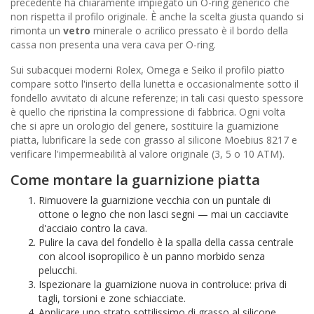
precedente ha chiaramente impiegato un O-ring generico che
non rispetta il profilo originale. È anche la scelta giusta quando si
rimonta un
vetro
minerale o acrilico pressato è il bordo della
cassa non presenta una vera cava per O-ring.
Sui subacquei moderni Rolex, Omega e Seiko il profilo piatto
compare sotto l'inserto della lunetta e occasionalmente sotto il
fondello avvitato di alcune referenze; in tali casi questo spessore
è quello che ripristina la compressione di fabbrica. Ogni volta
che si apre un orologio del genere, sostituire la guarnizione
piatta, lubrificare la sede con grasso al silicone Moebius 8217 e
verificare l'impermeabilità al valore originale (3, 5 o 10 ATM).
Come montare la guarnizione piatta
Rimuovere la guarnizione vecchia con un puntale di
ottone o legno che non lasci segni — mai un cacciavite
d'acciaio contro la cava.
Pulire la cava del fondello è la spalla della cassa centrale
con alcool isopropilico è un panno morbido senza
pelucchi.
Ispezionare la guarnizione nuova in controluce: priva di
tagli, torsioni e zone schiacciate.
Applicare uno strato sottilissimo di grasso al silicone