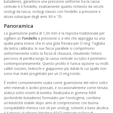
butadiene), garantisce una pressione uniforme tra la cassa
centrale è il fondello, esattamente quanto richiesto da vecchi
orologi da tasca, orologi classici con fondello a pressione e
alcuni subacquei degli anni '60 e '70.
Panoramica
La guarnizione piatta di 1,00 mm è la risposta tradizionale per
sigillare un
fondello
a pressione o a vite che appoggia su una
spalla piana invece che in una gola fresata per O-ring. Tagliata
da lastra calibrata, le sue facce parallele si comprimono
uniformemente sotto la forza di chiusura, chiudendo l'intero
percorso di perdita lungo la cassa centrale su tutto il perimetro
contemporaneamente. Questo profilo è l'unica opzione su molti
calibri svizzeri, tedeschi e giapponesi più datati le cui spalle non
sono mai state progettate per un O-ring tondo.
È inoltre comunemente usata come guarnizione del vetro sotto
vetri minerali o acrilici pressati, e occasionalmente come tenuta
statica sotto inserti di lunetta. Realizzata in gomma NBR
(acrilonitrile-butadiene) formulato per l'orologeria, combina
un'elasticità stabile dopo anni di compressione con buona
compatibilità chimica con oli per orologi, solventi a base alcolica
è il grasso al silicone Moebius 8217 applicato in fase di