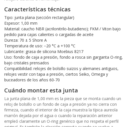
Características técnicas
Tipo: junta plana (sección rectangular)
Espesor: 1,00 mm
Material: caucho NBR (acrilonitrilo-butadieno); FKM / Viton bajo
pedido para cajas calientes o cargadas de aceite
Dureza: 70 ± 5 Shore A
Temperatura de uso: −20 °C a +100 °C
Lubricante: grasa de silicona Moebius 8217
Uso: fondo de caja a presión, fondo a rosca sin garganta O-ring,
bajo cristales prensados
Compatibilidad: relojes de bolsillo suizos y alemanes antiguos,
relojes vestir con tapa a presión, ciertos Seiko, Omega y
buceadores de los años 60-70
Cuándo montar esta junta
La junta plana de 1,00 mm es la pieza que se monta cuando un
reloj de bolsillo o un fondo de caja a presión ya no cierra con
firmeza, cuando el interior de la caja muestra la típica aureola
marrón dejada por el agua o cuando la reparación anterior
empleó claramente un O-ring genérico que no respeta el perfil
original. Es también la elección correcta cuando se vuelve a