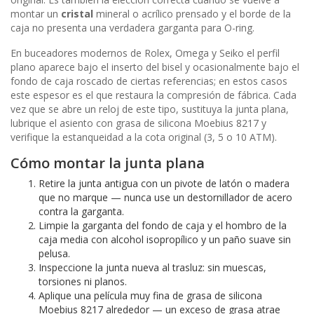
montar un
cristal
mineral o acrílico prensado y el borde de la
caja no presenta una verdadera garganta para O-ring.
En buceadores modernos de Rolex, Omega y Seiko el perfil
plano aparece bajo el inserto del bisel y ocasionalmente bajo el
fondo de caja roscado de ciertas referencias; en estos casos
este espesor es el que restaura la compresión de fábrica. Cada
vez que se abre un reloj de este tipo, sustituya la junta plana,
lubrique el asiento con grasa de silicona Moebius 8217 y
verifique la estanqueidad a la cota original (3, 5 o 10 ATM).
Cómo montar la junta plana
Retire la junta antigua con un pivote de latón o madera
que no marque — nunca use un destornillador de acero
contra la garganta.
Limpie la garganta del fondo de caja y el hombro de la
caja media con alcohol isopropílico y un paño suave sin
pelusa.
Inspeccione la junta nueva al trasluz: sin muescas,
torsiones ni planos.
Aplique una película muy fina de grasa de silicona
Moebius 8217 alrededor — un exceso de grasa atrae