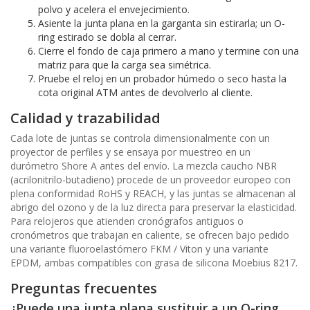
polvo y acelera el envejecimiento.
Asiente la junta plana en la garganta sin estirarla; un O-
ring estirado se dobla al cerrar.
Cierre el fondo de caja primero a mano y termine con una
matriz para que la carga sea simétrica.
Pruebe el reloj en un probador húmedo o seco hasta la
cota original ATM antes de devolverlo al cliente.
Calidad y trazabilidad
Cada lote de juntas se controla dimensionalmente con un
proyector de perfiles y se ensaya por muestreo en un
durómetro Shore A antes del envío. La mezcla caucho NBR
(acrilonitrilo-butadieno) procede de un proveedor europeo con
plena conformidad RoHS y REACH, y las juntas se almacenan al
abrigo del ozono y de la luz directa para preservar la elasticidad.
Para relojeros que atienden cronógrafos antiguos o
cronómetros que trabajan en caliente, se ofrecen bajo pedido
una variante fluoroelastómero FKM / Viton y una variante
EPDM, ambas compatibles con grasa de silicona Moebius 8217.
Preguntas frecuentes
¿Puede una junta plana sustituir a un O-ring