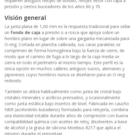
requieren antiguos relojes de bolsillo, relojes vestir con tapa a
presión y ciertos buceadores de los años 60 y 70.
Visión general
La junta plana de 1,00 mm es la respuesta tradicional para sellar
un
fondo de caja
a presión o a rosca que apoya sobre un
hombro plano en lugar de sobre una garganta mecanizada para
O-ring. Cortada en plancha calibrada, sus caras paralelas se
comprimen de forma homogénea bajo la fuerza de cierre, de
modo que el camino de fuga a lo largo de la caja media se
cierra en todo el perímetro al mismo tiempo. Este perfil es la
única opción en muchos calibres antiguos suizos, alemanes y
japoneses cuyos hombros nunca se diseñaron para un O-ring
redondo.
También se utiliza habitualmente como junta de cristal bajo
cristales minerales o acrílicos prensados, y ocasionalmente
como junta estática bajo insertos de bisel. Fabricada en caucho
NBR (acrilonitrilo-butadieno) formulado para relojería, combina
una elasticidad estable durante años de compresión con buena
compatibilidad química con aceites de reloj, disolventes a base
de alcohol y la grasa de silicona Moebius 8217 que aplica el
relojero durante el remontaje.