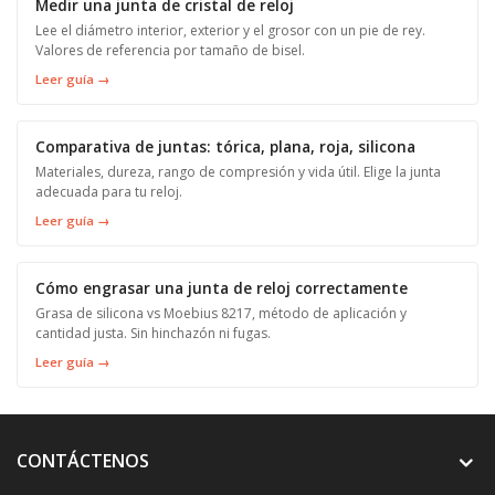
Medir una junta de cristal de reloj
Lee el diámetro interior, exterior y el grosor con un pie de rey.
Valores de referencia por tamaño de bisel.
Leer guía →
Comparativa de juntas: tórica, plana, roja, silicona
Materiales, dureza, rango de compresión y vida útil. Elige la junta
adecuada para tu reloj.
Leer guía →
Cómo engrasar una junta de reloj correctamente
Grasa de silicona vs Moebius 8217, método de aplicación y
cantidad justa. Sin hinchazón ni fugas.
Leer guía →
CONTÁCTENOS