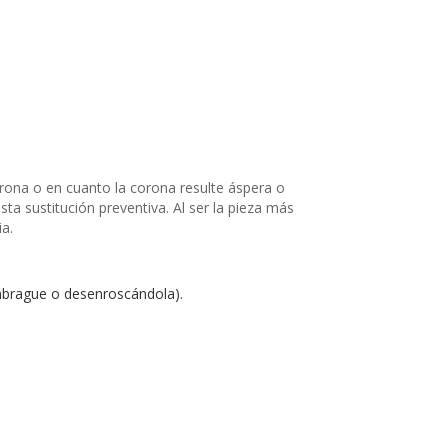
orona o en cuanto la corona resulte áspera o
ta sustitución preventiva. Al ser la pieza más
a.
 embrague o desenroscándola).