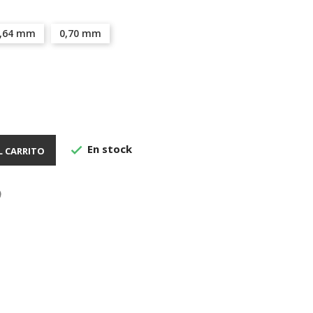
,64 mm
0,70 mm
En stock

L CARRITO