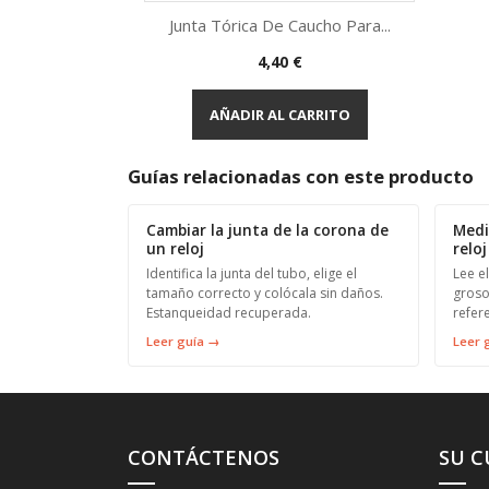
Junta Tórica De Caucho Para...
Precio
4,40 €
Vista rápida

AÑADIR AL CARRITO
Guías relacionadas con este producto
Cambiar la junta de la corona de
Medi
un reloj
reloj
Identifica la junta del tubo, elige el
Lee el
tamaño correcto y colócala sin daños.
groso
Estanqueidad recuperada.
refer
Leer guía →
Leer 
CONTÁCTENOS
SU 