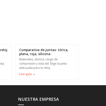
reloj
Comparativa de juntas: tórica,
plana, roja, silicona
Materiales, dureza, rango de
sta.
compresión y vida útil. Elige la junta
adecuada para tu reloj.
Leer guía →
NUESTRA EMPRESA