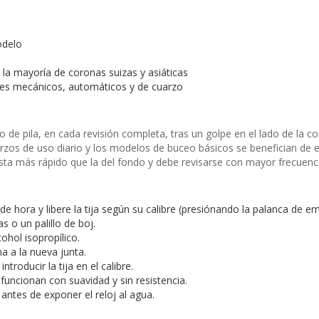
odelo
a la mayoría de coronas suizas y asiáticas
ojes mecánicos, automáticos y de cuarzo
e pila, en cada revisión completa, tras un golpe en el lado de la c
arzos de uso diario y los modelos de buceo básicos se benefician de es
sta más rápido que la del fondo y debe revisarse con mayor frecuenci
 de hora y libere la tija según su calibre (presiónando la palanca de
as o un palillo de boj.
cohol isopropílico.
a a la nueva junta.
ntroducir la tija en el calibre.
funcionan con suavidad y sin resistencia.
ntes de exponer el reloj al agua.