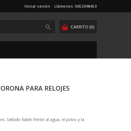
Iniciar sesión
Llámenos: 0652098453

CARRITO
(0)
CORONA PARA RELOJES
s. Sellado fiable frente al agua, el polvo y la