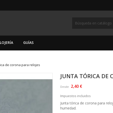
LOJERÍA
GUÍAS
rica de corona para relojes
JUNTA TÓRICA DE 
2,40 €
Desde
Impuestos incluidos
Junta tórica de corona para reloje
humedad.