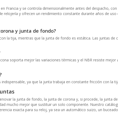
 en Francia y se controla dimensionalmente antes del despacho, con p
 relojería y ofrecen un rendimiento constante durante años de uso d
 corona y junta de fondo?
con la tija, mientras que la junta de fondo es estática. Las juntas 
?
licona soporta mejor las variaciones térmicas y el NBR resiste mejor 
?
indispensable, ya que la junta trabaja en constante fricción con la tij
juntas
ar la junta de fondo, la junta de corona y, si procede, la junta de 
dad mucho mejor que sustituir un solo componente. Nuestro catálogo e
eferencia exacta para su reloj, ya sea un automático suizo, un bucea