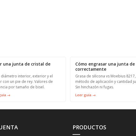
r una junta de cristal de
Cómo engrasar una junta de 
correctamente
 diámetro interior, exterior y el
Grasa de silicona vs Moebius 8217,
r con un pie de rey. Valores de
método de aplicación y cantidad ju
encia por tamaño de bisel.
Sin hinchazón ni fugas.
guía →
Leer guía →
CUENTA
PRODUCTOS